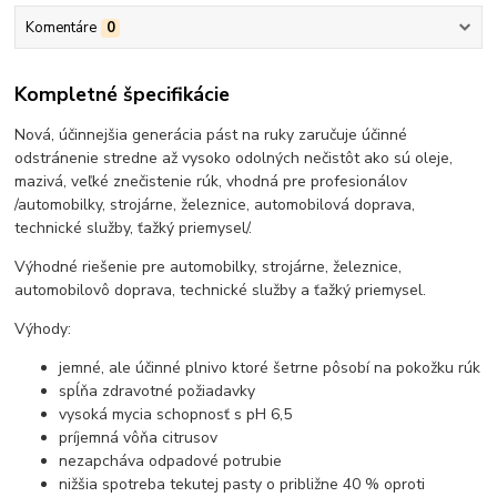
Komentáre
0
Kompletné špecifikácie
Nová, účinnejšia generácia pást na ruky zaručuje účinné
odstránenie stredne až vysoko odolných nečistôt ako sú oleje,
mazivá, veľké znečistenie rúk, vhodná pre profesionálov
/automobilky, strojárne, železnice, automobilová doprava,
technické služby, ťažký priemysel/.
Výhodné riešenie pre automobilky, strojárne, železnice,
automobilovô doprava, technické služby a ťažký priemysel.
Výhody:
jemné, ale účinné plnivo ktoré šetrne pôsobí na pokožku rúk
spĺňa zdravotné požiadavky
vysoká mycia schopnosť s pH 6,5
príjemná vôňa citrusov
nezapcháva odpadové potrubie
nižšia spotreba tekutej pasty o približne 40 % oproti