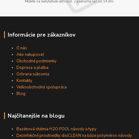
Môžete sa kedykoľvek odhlásiť. Zasielame raz za 14 dní.
Informácie pre zákazníkov
O nás
Ako nakupovať
Obchodné podmienky
Doprava a platba
Ochrana súkromia
Kontakty
Veľkoobchodná spolupráca
Blog
Najčítanejšie na blogu
Bazénová chémia H2O POOL návody a typy
Dezinfekčné prostriedky disiCLEAN na báze polymérov návody