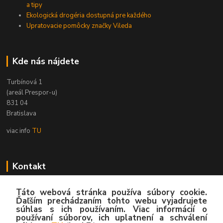
a tipy
Ekologická drogéria dostupná pre každého
Upratovacie pomôcky značky Vileda
Kde nás nájdete
Turbínová 1
(areál Prespor-u)
831 04
Bratislava
viac info
TU
Kontakt
Zákaznícka podpora
Táto webová stránka používa súbory cookie.
02/4445 8762
Ďaľším prechádzaním tohto webu vyjadrujete
súhlas s ich používaním. Viac informácií o
(Po-Pia, 8:00-15:30 hod.)
používaní súborov, ich uplatnení a schválení