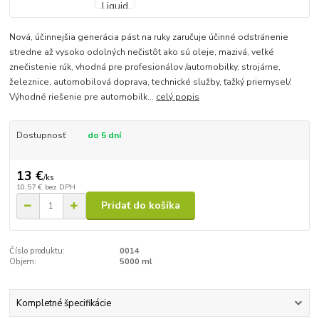
Nová, účinnejšia generácia pást na ruky zaručuje účinné odstránenie
stredne až vysoko odolných nečistôt ako sú oleje, mazivá, veľké
znečistenie rúk, vhodná pre profesionálov /automobilky, strojárne,
železnice, automobilová doprava, technické služby, ťažký priemysel/.
Výhodné riešenie pre automobilk...
celý popis
Dostupnosť
do 5 dní
13 €
/
ks
10,57 €
bez DPH
Pridať do košíka
Číslo produktu:
0014
Objem:
5000 ml
Kompletné špecifikácie