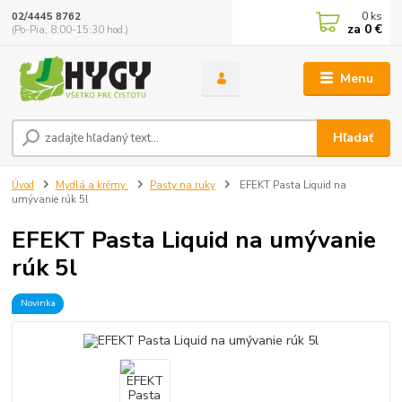
0
ks
02/4445 8762
za
0 €
(Po-Pia, 8:00-15:30 hod.)
Menu
Hľadať
Úvod
Mydlá a krémy
Pasty na ruky
EFEKT Pasta Liquid na
umývanie rúk 5l
EFEKT Pasta Liquid na umývanie
rúk 5l
Novinka