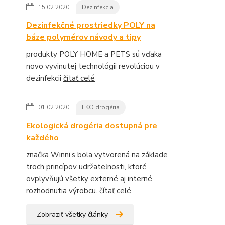
15.02.2020
Dezinfekcia
Dezinfekčné prostriedky POLY na
báze polymérov návody a tipy
produkty POLY HOME a PETS sú vďaka
novo vyvinutej technológii revolúciou v
dezinfekcii
čítať celé
01.02.2020
EKO drogéria
Ekologická drogéria dostupná pre
každého
značka Winni’s bola vytvorená na základe
troch princípov udržateľnosti, ktoré
ovplyvňujú všetky externé aj interné
rozhodnutia výrobcu.
čítať celé
Zobraziť všetky články