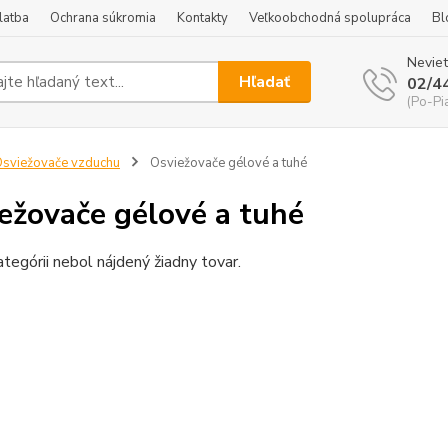
latba
Ochrana súkromia
Kontakty
Veľkoobchodná spolupráca
Bl
Neviet
Hľadať
02/4
(Po-Pi
sviežovače vzduchu
Osviežovače gélové a tuhé
ežovače gélové a tuhé
ategórii nebol nájdený žiadny tovar.