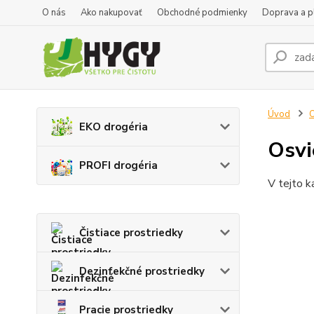
O nás
Ako nakupovať
Obchodné podmienky
Doprava a p
Úvod
O
EKO drogéria
Osvi
PROFI drogéria
V tejto k
Čistiace prostriedky
Dezinfekčné prostriedky
Pracie prostriedky