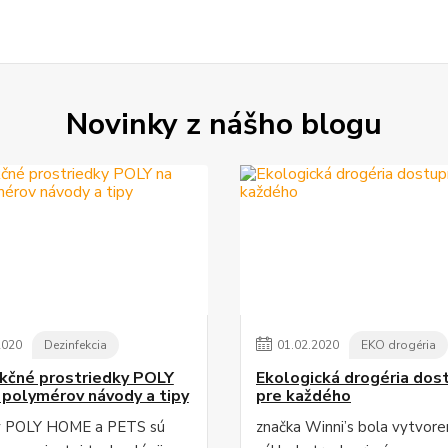
Novinky z nášho blogu
2020
Dezinfekcia
01
.
02
.
2020
EKO drogéria
kčné prostriedky POLY
Ekologická drogéria dos
 polymérov návody a tipy
pre každého
y POLY HOME a PETS sú
značka Winni’s bola vytvore