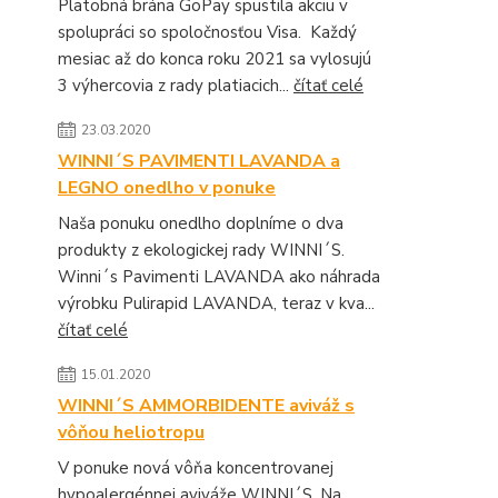
Platobná brána GoPay spustila akciu v
spolupráci so spoločnosťou Visa. Každý
mesiac až do konca roku 2021 sa vylosujú
3 výhercovia z rady platiacich...
čítať celé
23.03.2020
WINNI´S PAVIMENTI LAVANDA a
LEGNO onedlho v ponuke
Naša ponuku onedlho doplníme o dva
produkty z ekologickej rady WINNI´S.
Winni´s Pavimenti LAVANDA ako náhrada
výrobku Pulirapid LAVANDA, teraz v kva...
čítať celé
15.01.2020
WINNI´S AMMORBIDENTE aviváž s
vôňou heliotropu
V ponuke nová vôňa koncentrovanej
hypoalergénnej aviváže WINNI´S. Na