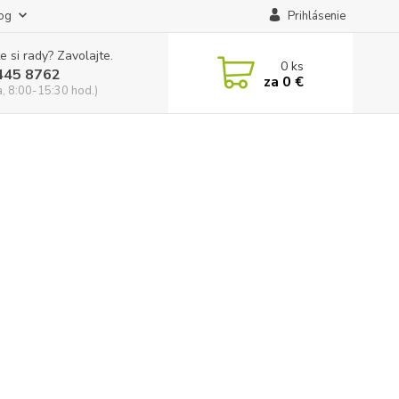
og
Prihlásenie
e si rady? Zavolajte.
0
ks
445 8762
za
0 €
a, 8:00-15:30 hod.)