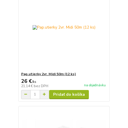
Pap.utierky 2vr. Midi 50m (12 ks)
26 €
/
ks
na objednávku
21,14 €
bez DPH
Pridať do košíka