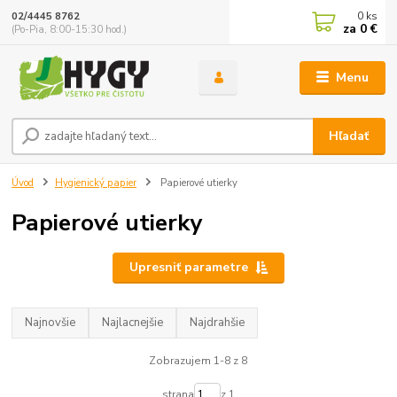
0
ks
02/4445 8762
za
0 €
(Po-Pia, 8:00-15:30 hod.)
Menu
Hľadať
Úvod
Hygienický papier
Papierové utierky
Papierové utierky
Upresniť parametre
Najnovšie
Najlacnejšie
Najdrahšie
Zobrazujem 1-8 z 8
strana
z 1