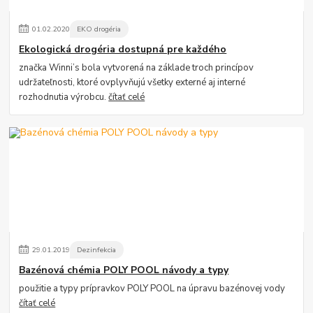
01
.
02
.
2020
EKO drogéria
Ekologická drogéria dostupná pre každého
značka Winni’s bola vytvorená na základe troch princípov
udržateľnosti, ktoré ovplyvňujú všetky externé aj interné
rozhodnutia výrobcu.
čítať celé
29
.
01
.
2019
Dezinfekcia
Bazénová chémia POLY POOL návody a typy
použitie a typy prípravkov POLY POOL na úpravu bazénovej vody
čítať celé