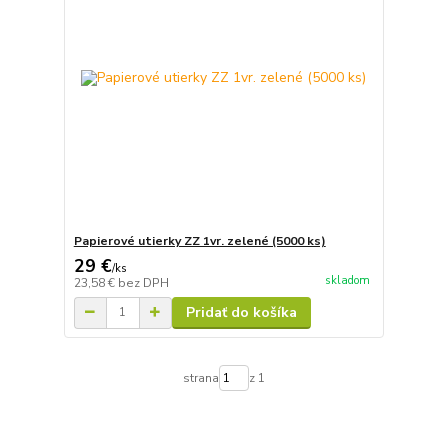
Papierové utierky ZZ 1vr. zelené (5000 ks)
29 €
/
ks
skladom
23,58 €
bez DPH
Pridať do košíka
strana
z 1