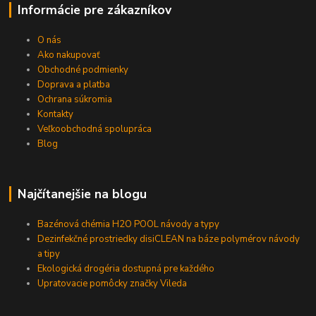
Informácie pre zákazníkov
O nás
Ako nakupovať
Obchodné podmienky
Doprava a platba
Ochrana súkromia
Kontakty
Veľkoobchodná spolupráca
Blog
Najčítanejšie na blogu
Bazénová chémia H2O POOL návody a typy
Dezinfekčné prostriedky disiCLEAN na báze polymérov návody
a tipy
Ekologická drogéria dostupná pre každého
Upratovacie pomôcky značky Vileda