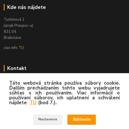
Kde nás nájdete
Turbínová 1
(areál Prespor-u)
831 04
Bratislava
viac info
TU
Kontakt
Zákaznícka podpora
Táto webová stránka používa súbory cookie.
02/4445 8762
Ďaľším prechádzaním tohto webu vyjadrujete
súhlas s ich používaním. Viac informácií o
(Po-Pia, 8:00-15:30 hod.)
používaní súborov, ich uplatnení a schválení
nájdete
TU
(bod 7.).
info@hygy.sk
Súhlasím
Nastavenia