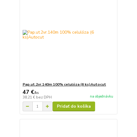
Pap.ut.2vr.140m 100% celulóza (6 ks)Autocut
47 €
/
ks
na objednávku
38,21 €
bez DPH
Pridať do košíka