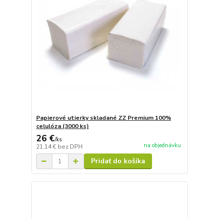
Papierové utierky skladané ZZ Premium 100%
celulóza (3000 ks)
26 €
/
ks
na objednávku
21,14 €
bez DPH
Pridať do košíka