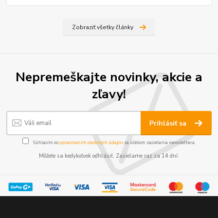
Zobraziť všetky články
Nepremeškajte novinky, akcie a
zľavy!
Prihlásiť sa
Súhlasím so
spracovaním osobných údajov
za účelom zasielania newslettera.
Môžete sa kedykoľvek odhlásiť. Zasielame raz za 14 dní.