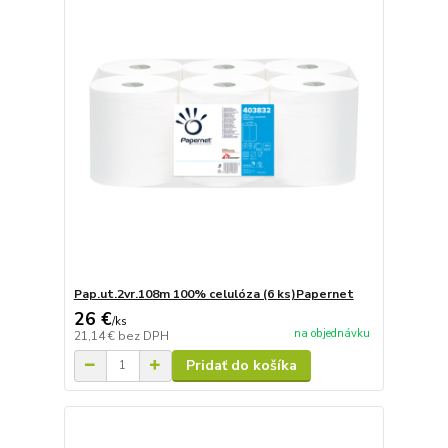
Pap.ut.2vr.108m 100% celulóza (6 ks)Papernet
26 €
/
ks
na objednávku
21,14 €
bez DPH
Pridať do košíka