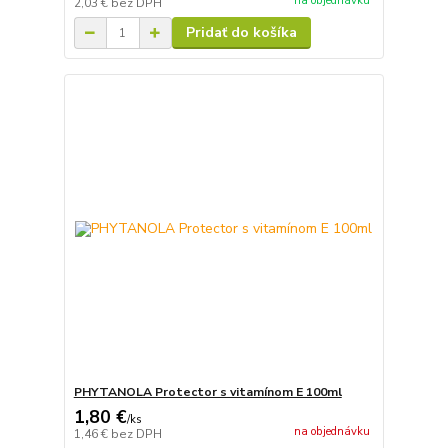
na objednávku
2,03 €
bez DPH
Pridať do košíka
PHYTANOLA Protector s vitamínom E 100ml
1,80 €
/
ks
na objednávku
1,46 €
bez DPH