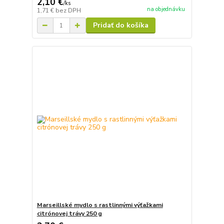
2,10 €
/
ks
na objednávku
1,71 €
bez DPH
Pridať do košíka
Marseillské mydlo s rastlinnými výťažkami
citrónovej trávy 250 g