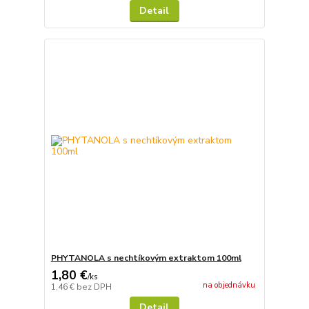
Detail
PHYTANOLA s nechtíkovým extraktom 100ml
1,80 €
/
ks
na objednávku
1,46 €
bez DPH
Detail