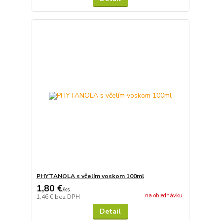
PHYTANOLA s včelím voskom 100ml
1,80 €
/
ks
na objednávku
1,46 €
bez DPH
Detail