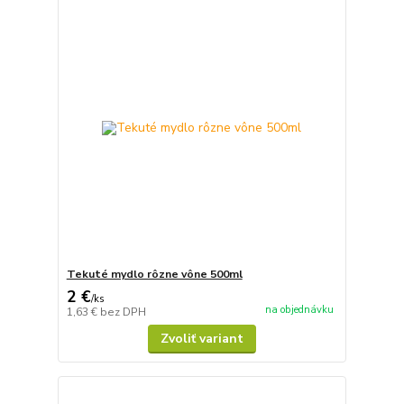
Tekuté mydlo rôzne vône 500ml
2 €
/
ks
na objednávku
1,63 €
bez DPH
Zvoliť variant