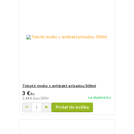
Tekuté mydlo s antibakt.prísadou 500ml
3 €
/
ks
na objednávku
2,44 €
bez DPH
Pridať do košíka