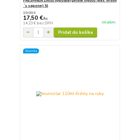
FRESHNER DAISI hypoalergénne mydlo (ekv. Winni
´s sapone) 5l
19,90 €
17,50 €
/
ks
skladom
14,23 €
bez DPH
Pridať do košíka
Novinka