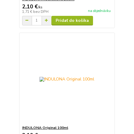
2,10 €
/
ks
na objednávku
1,71 €
bez DPH
Pridať do košíka
INDULONA Original 100ml