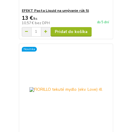
EFEKT Pasta Liquid na umývanie rúk 5l
13 €
/
ks
do 5 dní
10,57 €
bez DPH
Pridať do košíka
Novinka