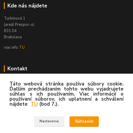
Kde nás nájdete
Turbínová 1
(areál Prespor-u)
831 04
Bratislava
viac info
TU
Kontakt
Zákaznícka podpora
Táto webová stránka používa súbory cookie.
02/4445 8762
Ďaľším prechádzaním tohto webu vyjadrujete
súhlas s ich používaním. Viac informácií o
(Po-Pia, 8:00-15:30 hod.)
používaní súborov, ich uplatnení a schválení
nájdete
TU
(bod 7.).
info@hygy.sk
Súhlasím
Nastavenia