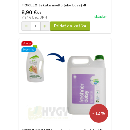
FIORILLO tekuté mydlo (ekv. Love) 4l
8,90 €
/
ks
skladom
7,24 €
bez DPH
Pridať do košíka
Akcia
Novinka
- 12 %