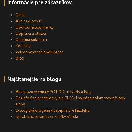
Informácie pre zákazníkov
O nás
Ako nakupovať
Obchodné podmienky
Doprava a platba
Ochrana súkromia
Kontakty
Veľkoobchodná spolupráca
Blog
Najčítanejšie na blogu
Bazénová chémia H2O POOL návody a typy
Dezinfekčné prostriedky disiCLEAN na báze polymérov návody
a tipy
Ekologická drogéria dostupná pre každého
Upratovacie pomôcky značky Vileda