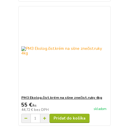
PM3 Ekolog.čist.krém na silne znečist.ruky 4kg
55 €
/
ks
skladom
44,72 €
bez DPH
Pridať do košíka