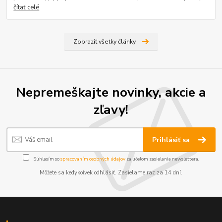
čítať celé
Zobraziť všetky články
Nepremeškajte novinky, akcie a
zľavy!
Prihlásiť sa
Súhlasím so
spracovaním osobných údajov
za účelom zasielania newslettera.
Môžete sa kedykoľvek odhlásiť. Zasielame raz za 14 dní.