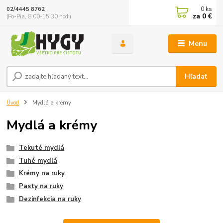
0
ks
02/4445 8762
za
0 €
(Po-Pia, 8:00-15:30 hod.)
Menu
Hľadať
Úvod
Mydlá a krémy
Mydlá a krémy
Tekuté mydlá
Tuhé mydlá
Krémy na ruky
Pasty na ruky
Dezinfekcia na ruky