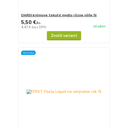
DARSI krémove tekuté mydlo rôzne vôňe 5l
5,50 €
/
ks
skladom
4,47 €
bez DPH
Zvoliť variant
Novinka