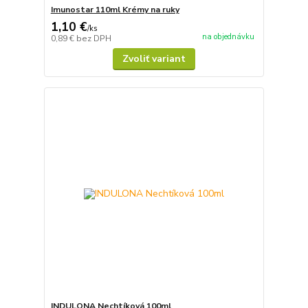
Imunostar 110ml Krémy na ruky
1,10 €
/
ks
na objednávku
0,89 €
bez DPH
Zvoliť variant
INDULONA Nechtíková 100ml