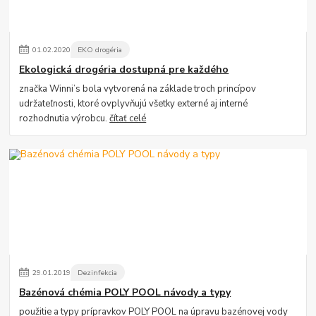
01
.
02
.
2020
EKO drogéria
Ekologická drogéria dostupná pre každého
značka Winni’s bola vytvorená na základe troch princípov
udržateľnosti, ktoré ovplyvňujú všetky externé aj interné
rozhodnutia výrobcu.
čítať celé
29
.
01
.
2019
Dezinfekcia
Bazénová chémia POLY POOL návody a typy
použitie a typy prípravkov POLY POOL na úpravu bazénovej vody