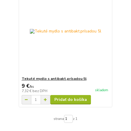
Tekuté mydlo s antibakt.prísadou 5l
9 €
/
ks
skladom
7,32 €
bez DPH
Pridať do košíka
strana
z 1