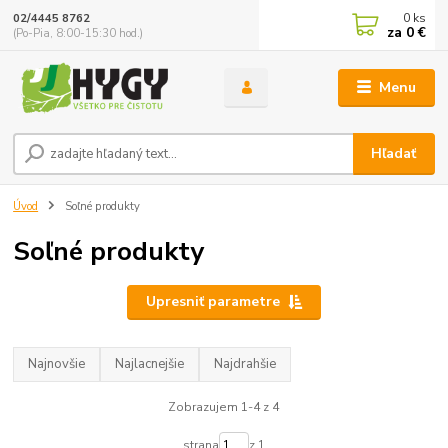
0
ks
02/4445 8762
za
0 €
(Po-Pia, 8:00-15:30 hod.)
Menu
Hľadať
Úvod
Soľné produkty
Soľné produkty
Upresniť parametre
Najnovšie
Najlacnejšie
Najdrahšie
Zobrazujem 1-4 z 4
strana
z 1