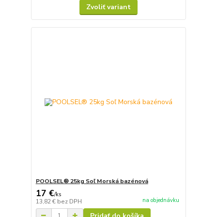
Zvoliť variant
POOLSEL® 25kg Soľ Morská bazénová
17 €
/
ks
na objednávku
13,82 €
bez DPH
Pridať do košíka