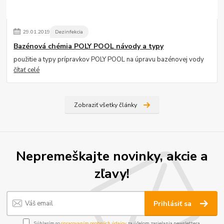
29
.
01
.
2019
Dezinfekcia
Bazénová chémia POLY POOL návody a typy
použitie a typy prípravkov POLY POOL na úpravu bazénovej vody
čítať celé
Zobraziť všetky články
Nepremeškajte novinky, akcie a
zľavy!
Prihlásiť sa
Súhlasím so
spracovaním osobných údajov
za účelom zasielania newslettera.