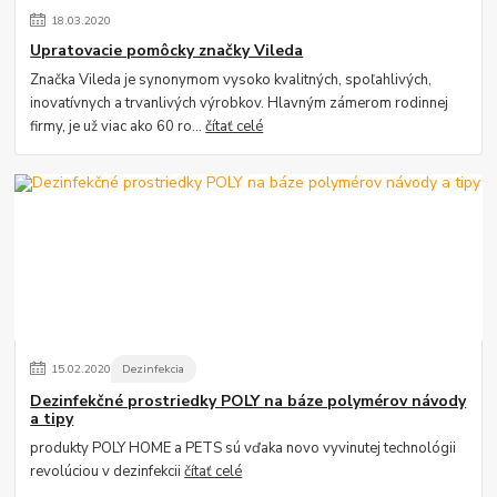
18
.
03
.
2020
Upratovacie pomôcky značky Vileda
Značka Vileda je synonymom vysoko kvalitných, spoľahlivých,
inovatívnych a trvanlivých výrobkov. Hlavným zámerom rodinnej
firmy, je už viac ako 60 ro...
čítať celé
15
.
02
.
2020
Dezinfekcia
Dezinfekčné prostriedky POLY na báze polymérov návody
a tipy
produkty POLY HOME a PETS sú vďaka novo vyvinutej technológii
revolúciou v dezinfekcii
čítať celé