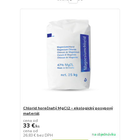
Chlorid horečnatý MgCl2 – ekologický posypový
materiál
cena od
33 €
/
ks
cena od
na objednávku
26,83 €
bez DPH