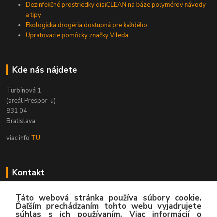
Dezinfekčné prostriedky disiCLEAN na báze polymérov návody
a tipy
Ekologická drogéria dostupná pre každého
Upratovacie pomôcky značky Vileda
Kde nás nájdete
Turbínová 1
(areál Prespor-u)
831 04
Bratislava
viac info
TU
Kontakt
Zákaznícka podpora
Táto webová stránka používa súbory cookie.
02/4445 8762
Ďaľším prechádzaním tohto webu vyjadrujete
(Po-Pia, 8:00-15:30 hod.)
súhlas s ich používaním. Viac informácií o