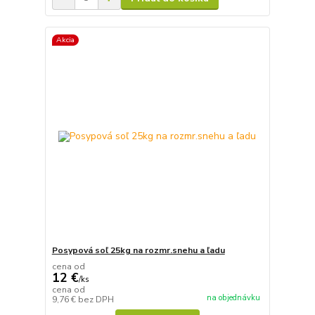
Akcia
Posypová soľ 25kg na rozmr.snehu a ľadu
cena od
12 €
/
ks
cena od
na objednávku
9,76 €
bez DPH