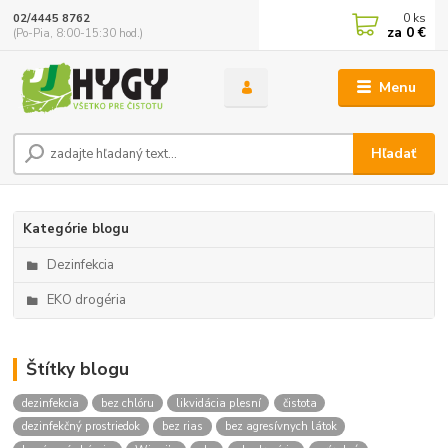
0
ks
02/4445 8762
za
0 €
(Po-Pia, 8:00-15:30 hod.)
Menu
Hľadať
Kategórie blogu
Dezinfekcia
EKO drogéria
Štítky blogu
dezinfekcia
bez chlóru
likvidácia plesní
čistota
dezinfekčný prostriedok
bez rias
bez agresívnych látok