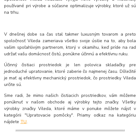
používané pri výrobe a súčasne optimalizuje výrobky, ktoré už sú
na trhu.
V dnešnej dobe sa čas stal takmer luxusným tovarom a preto
spoločnosť Vileda zameriava všetko svoje úsilie na to, aby bola
vašim spoľahlivým partnerom, ktorý v okamihu, keď príde na rad
udržať vašu domácnosť čistú, ponúkne účinnú a efektívnu ruku.
Účinný čistiaci prostriedok je len polovica skladačky pre
jednoduché upratovanie, ktoré zaberie čo najmenej času. Dôležité
je mať aj efektívny mechanický prostriedok, čo prostriedky Vileda
určite sú.
Sme radi, že mimo našich čistiacich prostriedkov, vám môžeme
ponúknuť v našom obchode aj výrobky tejto značky. Všetky
výrobky značky Vileda, ktoré máme v ponuke môžete nájsť v
kategórii "Upratovacie pomôcky". Priamy odkaz na kategóriu
nájdete
TU
.