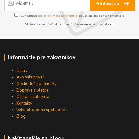
Prihlásiť sa
Súhlasím so
spracovaním osobných údajov
za účelom zasielania newslettera.
Môžete sa kedykoľvek odhlásiť. Zasielame raz za 14 dní.
Informácie pre zákazníkov
O nás
Ako nakupovať
Obchodné podmienky
Doprava a platba
Ochrana súkromia
Kontakty
Veľkoobchodná spolupráca
Blog
Najčítanejšie na blogu