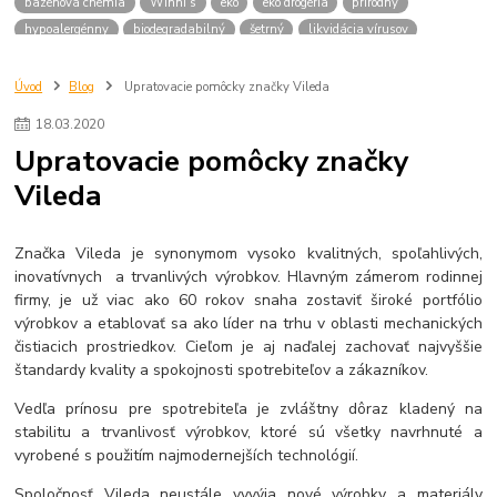
bazénová chémia
Winni’s
eko
eko drogéria
prírodný
hypoalergénny
biodegradabilný
šetrný
likvidácia vírusov
likvidácia baktérií
ekologické
polymérová dezinfekcia
mopy
zmetáky
handry
utierky
špongie
pomôcky na upratovanie
Úvod
Blog
Upratovacie pomôcky značky Vileda
18
.
03
.
2020
Upratovacie pomôcky značky
Vileda
Značka Vileda je synonymom vysoko kvalitných, spoľahlivých,
inovatívnych a trvanlivých výrobkov. Hlavným zámerom rodinnej
firmy, je už viac ako 60 rokov snaha zostaviť široké portfólio
výrobkov a etablovať sa ako líder na trhu v oblasti mechanických
čistiacich prostriedkov. Cieľom je aj naďalej zachovať najvyššie
štandardy kvality a spokojnosti spotrebiteľov a zákazníkov.
Vedľa prínosu pre spotrebiteľa je zvláštny dôraz kladený na
stabilitu a trvanlivosť výrobkov, ktoré sú všetky navrhnuté a
vyrobené s použitím najmodernejších technológií.
Spoločnosť Vileda neustále vyvýja nové výrobky a materiály