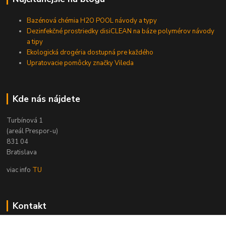
Bazénová chémia H2O POOL návody a typy
Dezinfekčné prostriedky disiCLEAN na báze polymérov návody
a tipy
Ekologická drogéria dostupná pre každého
Upratovacie pomôcky značky Vileda
Kde nás nájdete
Turbínová 1
(areál Prespor-u)
831 04
Bratislava
viac info
TU
Kontakt