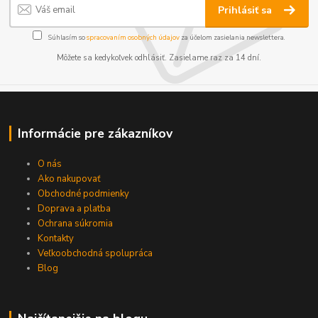
Prihlásiť sa
Súhlasím so
spracovaním osobných údajov
za účelom zasielania newslettera.
Môžete sa kedykoľvek odhlásiť. Zasielame raz za 14 dní.
Informácie pre zákazníkov
O nás
Ako nakupovať
Obchodné podmienky
Doprava a platba
Ochrana súkromia
Kontakty
Veľkoobchodná spolupráca
Blog