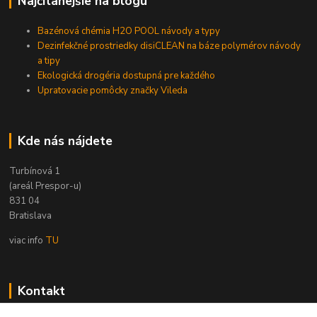
Najčítanejšie na blogu
Bazénová chémia H2O POOL návody a typy
Dezinfekčné prostriedky disiCLEAN na báze polymérov návody
a tipy
Ekologická drogéria dostupná pre každého
Upratovacie pomôcky značky Vileda
Kde nás nájdete
Turbínová 1
(areál Prespor-u)
831 04
Bratislava
viac info
TU
Kontakt