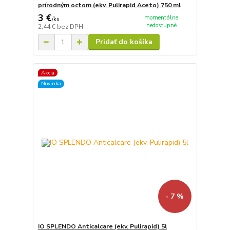
prírodným octom (ekv. Pulirapid Aceto) 750 ml
3 €
momentálne
/
ks
nedostupné
2,44 €
bez DPH
Pridať do košíka
Akcia
Novinka
- 7 %
IO SPLENDO Anticalcare (ekv. Pulirapid) 5l