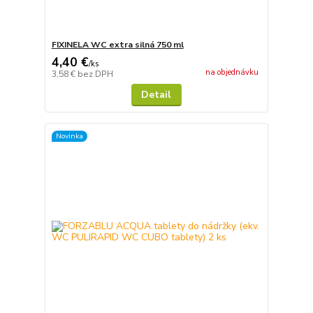
FIXINELA WC extra silná 750 ml
4,40 €
/
ks
na objednávku
3,58 €
bez DPH
Detail
Novinka