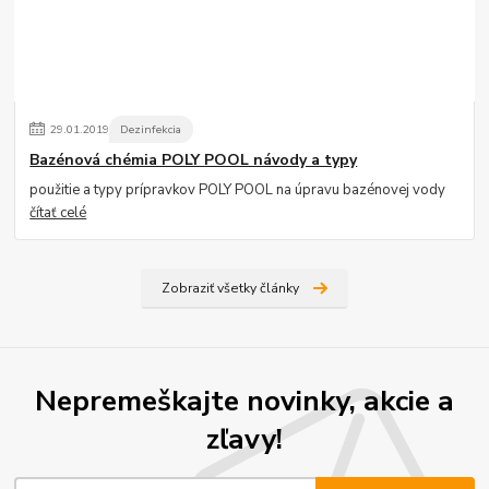
29
.
01
.
2019
Dezinfekcia
Bazénová chémia POLY POOL návody a typy
použitie a typy prípravkov POLY POOL na úpravu bazénovej vody
čítať celé
Zobraziť všetky články
Nepremeškajte novinky, akcie a
zľavy!