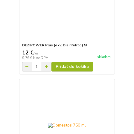
DEZIPOWER Plus (ekv. Disinfekto) 5l
12 €
/
ks
skladom
9,76 €
bez DPH
Pridať do košíka