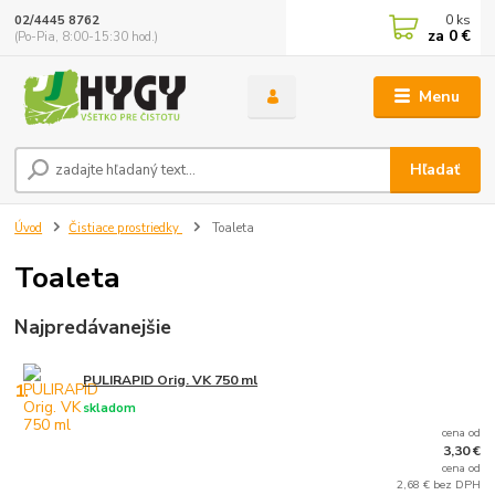
0
ks
02/4445 8762
za
0 €
(Po-Pia, 8:00-15:30 hod.)
Menu
Hľadať
Úvod
Čistiace prostriedky
Toaleta
Toaleta
Najpredávanejšie
PULIRAPID Orig. VK 750 ml
1.
skladom
cena od
3,30 €
cena od
2,68 € bez DPH