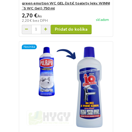
green emotion WC GEL čistič toalety (ekv. WINNI
´S WC Gel) 750 ml
2,70 €
/
ks
skladom
2,20 €
bez DPH
Pridať do košíka
Novinka