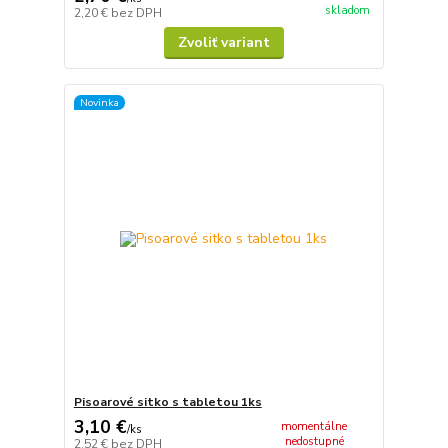
skladom
2,20 €
bez DPH
Zvoliť variant
Novinka
Pisoarové sitko s tabletou 1ks
3,10 €
momentálne
/
ks
nedostupné
2,52 €
bez DPH