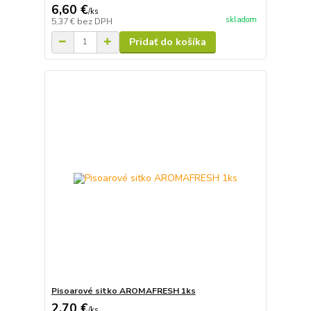
6,60 €
/
ks
skladom
5,37 €
bez DPH
Pridať do košíka
Pisoarové sitko AROMAFRESH 1ks
2,70 €
/
ks