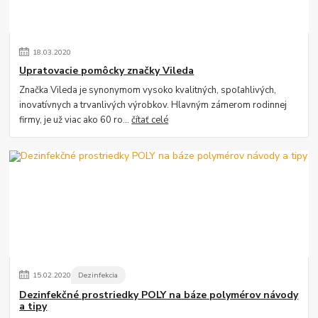
18
.
03
.
2020
Upratovacie pomôcky značky Vileda
Značka Vileda je synonymom vysoko kvalitných, spoľahlivých,
inovatívnych a trvanlivých výrobkov. Hlavným zámerom rodinnej
firmy, je už viac ako 60 ro...
čítať celé
15
.
02
.
2020
Dezinfekcia
Dezinfekčné prostriedky POLY na báze polymérov návody
a tipy