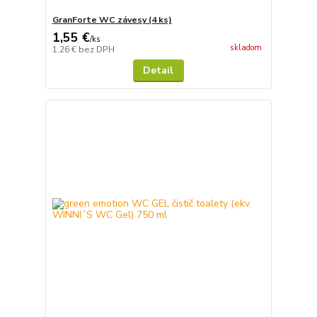
GranForte WC závesy (4 ks)
1,55 €
/
ks
skladom
1,26 €
bez DPH
Detail