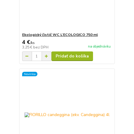
Ekologický čistič WC L’ECOLOGICO 750 ml
4 €
/
ks
na objednávku
3,25 €
bez DPH
Pridať do košíka
Novinka