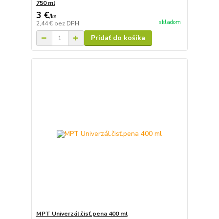
750 ml
3 €
/
ks
skladom
2,44 €
bez DPH
Pridať do košíka
MPT Univerzál.čisť.pena 400 ml