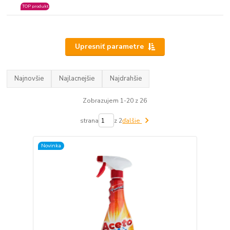
TOP produkt
Upresniť parametre
Najnovšie
Najlacnejšie
Najdrahšie
Zobrazujem 1-20 z 26
strana
z 2
ďalšie
Novinka