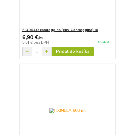
FIORILLO candeggina (ekv. Candeggina) 4l
6,90 €
/
ks
skladom
5,61 €
bez DPH
Pridať do košíka