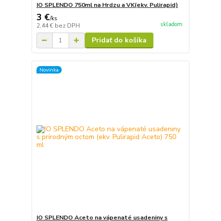
IO SPLENDO 750ml na Hrdzu a VK(ekv. Pulirapid)
3 €
/
ks
skladom
2,44 €
bez DPH
Pridať do košíka
Novinka
IO SPLENDO Aceto na vápenaté usadeniny s