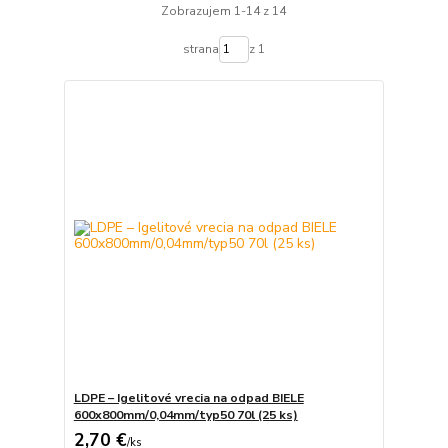
Zobrazujem 1-14 z 14
strana
z 1
LDPE – Igelitové vrecia na odpad BIELE
600x800mm/0,04mm/typ50 70l (25 ks)
2,70 €
/
ks