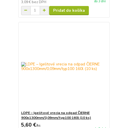
do 3 dní
3,09 €
bez DPH
Pridať do košíka
LDPE – Igelitové vrecia na odpad ČIERNE
900x1300mm/0,09mm/typ100 160l (10 ks)
5,60 €
/
ks