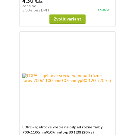
4,30 €
/
ks
cena od
skladom
3,50 €
bez DPH
Zvoliť variant
LDPE – Igelitové vrecia na odpad rôzne farby
700x1100mm/0,07mm/typ80 120l (20 ks)