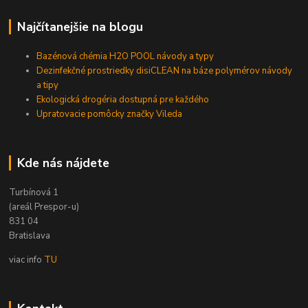
Najčítanejšie na blogu
Bazénová chémia H2O POOL návody a typy
Dezinfekčné prostriedky disiCLEAN na báze polymérov návody
a tipy
Ekologická drogéria dostupná pre každého
Upratovacie pomôcky značky Vileda
Kde nás nájdete
Turbínová 1
(areál Prespor-u)
831 04
Bratislava
viac info
TU