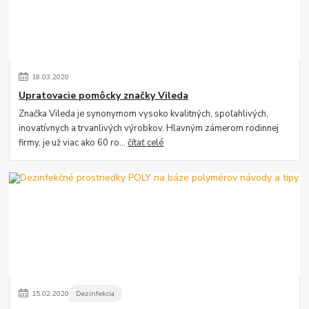
18
.
03
.
2020
Upratovacie pomôcky značky Vileda
Značka Vileda je synonymom vysoko kvalitných, spoľahlivých,
inovatívnych a trvanlivých výrobkov. Hlavným zámerom rodinnej
firmy, je už viac ako 60 ro...
čítať celé
15
.
02
.
2020
Dezinfekcia