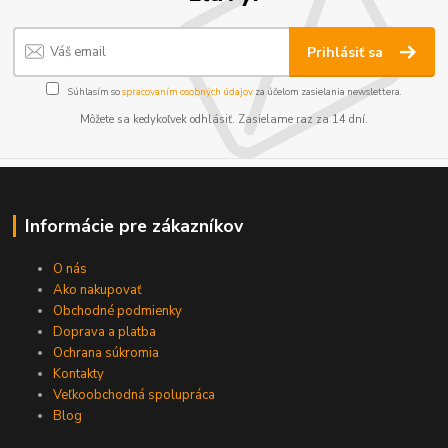
Prihlásiť sa
Súhlasím so
spracovaním osobných údajov
za účelom zasielania newslettera.
Môžete sa kedykoľvek odhlásiť. Zasielame raz za 14 dní.
Informácie pre zákazníkov
O nás
Ako nakupovať
Obchodné podmienky
Doprava a platba
Ochrana súkromia
Kontakty
Veľkoobchodná spolupráca
Blog