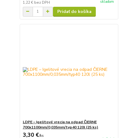
skladom
1,22 €
bez DPH
Pridať do košíka
LDPE – Igelitové vrecia na odpad ČIERNE
700x1100mm/0,035mm/typ40 120l (25 ks)
3,30 €
/
ks