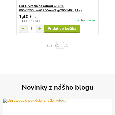
LDPE–Vrecia na odpad ČIERNE
800x1250mm/0,200mm/typ200 140l (1 ks)
1,40 €
/
ks
na objednávku
1,14 €
bez DPH
Pridať do košíka
strana
z 1
Novinky z nášho blogu