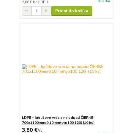
do 3 dní
2,68 €
bez DPH
Pridať do košíka
LDPE – Igelitové vrecia na odpad ČIERNE
700x1100mm/0,10mm/typ100 120l (10 ks)
3,80 €
/
ks