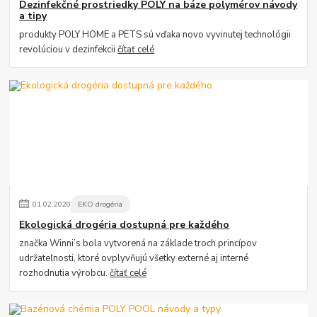
Dezinfekčné prostriedky POLY na báze polymérov návody
a tipy
produkty POLY HOME a PETS sú vďaka novo vyvinutej technológii
revolúciou v dezinfekcii
čítať celé
01
.
02
.
2020
EKO drogéria
Ekologická drogéria dostupná pre každého
značka Winni’s bola vytvorená na základe troch princípov
udržateľnosti, ktoré ovplyvňujú všetky externé aj interné
rozhodnutia výrobcu.
čítať celé