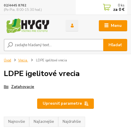
0
ks
02/4445 8762
za
0 €
(Po-Pia, 8:00-15:30 hod.)
Menu
Hľadať
Úvod
Vrecia
LDPE igelitové vrecia
LDPE igelitové vrecia
Zaťahovacie
Upresniť parametre
Najnovšie
Najlacnejšie
Najdrahšie