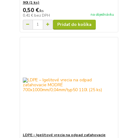
90l (1 ks)
0,50 €
/
ks
na objednávku
0,41 €
bez DPH
Pridať do košíka
LDPE – Igelitové vrecia na odpad zaťahovacie