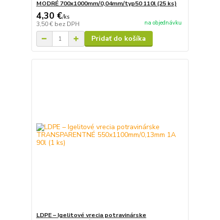
MODRÉ 700x1000mm/0,04mm/typ50 110l (25 ks)
4,30 €
/
ks
na objednávku
3,50 €
bez DPH
Pridať do košíka
LDPE – Igelitové vrecia potravinárske