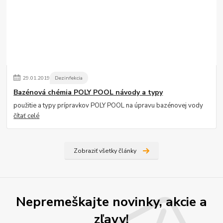
29
.
01
.
2019
Dezinfekcia
Bazénová chémia POLY POOL návody a typy
použitie a typy prípravkov POLY POOL na úpravu bazénovej vody
čítať celé
Zobraziť všetky články
Nepremeškajte novinky, akcie a
zľavy!