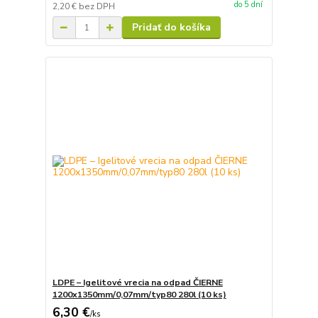
do 5 dní
2,20 €
bez DPH
Pridať do košíka
LDPE – Igelitové vrecia na odpad ČIERNE
1200x1350mm/0,07mm/typ80 280l (10 ks)
6,30 €
/
ks