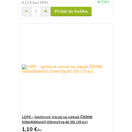
do 3 dní
5,12 €
bez DPH
Pridať do košíka
LDPE – Igelitové vrecia na odpad ČIERNE
500x600mm/0,03mm/typ40 35l (25 ks)
1,10 €
/
ks