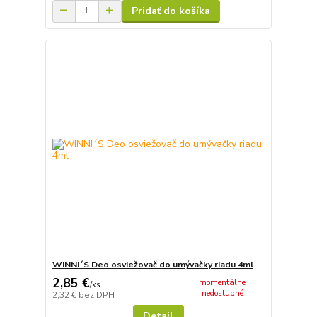
Pridať do košíka
WINNI´S Deo osviežovač do umývačky riadu 4ml
2,85 €
momentálne
/
ks
nedostupné
2,32 €
bez DPH
Detail