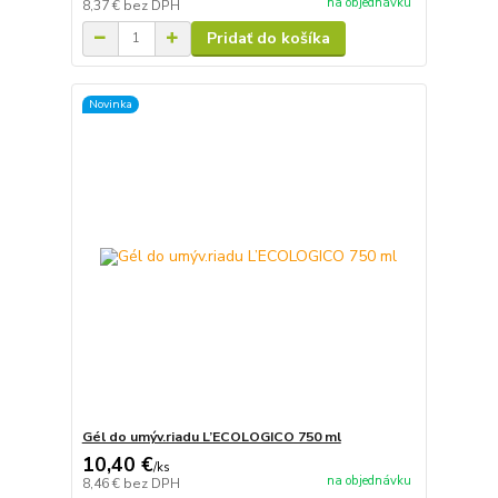
na objednávku
8,37 €
bez DPH
Pridať do košíka
Novinka
Gél do umýv.riadu L’ECOLOGICO 750 ml
10,40 €
/
ks
na objednávku
8,46 €
bez DPH