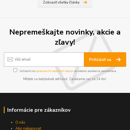
Zobraziť všetky články
Nepremeškajte novinky, akcie a
zľavy!
Prihlásiť sa
Súhlasím so
spracovaním osobných údajov
za účelom zasielania newslettera.
Môžete sa kedykoľvek odhlásiť. Zasielame raz za 14 dní.
Informácie pre zákazníkov
O nás
Ako nakupovať