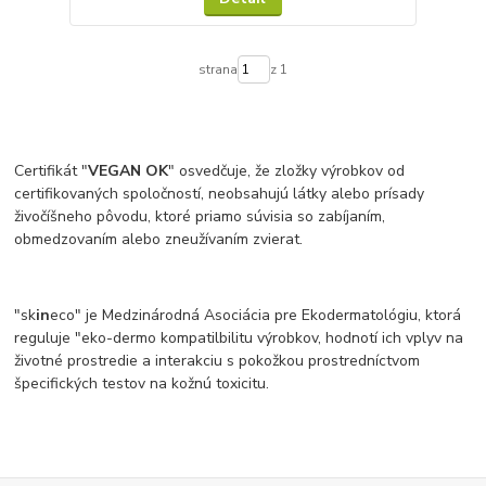
strana
z 1
Certifikát "
VEGAN OK
" osvedčuje, že zložky výrobkov od
certifikovaných spoločností, neobsahujú látky alebo prísady
živočíšneho pôvodu, ktoré priamo súvisia so zabíjaním,
obmedzovaním alebo zneužívaním zvierat.
"sk
in
eco" je Medzinárodná Asociácia pre Ekodermatológiu, ktorá
reguluje "eko-dermo kompatilbilitu výrobkov, hodnotí ich vplyv na
životné prostredie a interakciu s pokožkou prostredníctvom
špecifických testov na kožnú toxicitu.