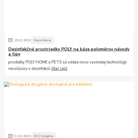
15
.
02
.
2020
Dezinfekcia
Dezinfekčné prostriedky POLY na báze polymérov návody
a tipy
produkty POLY HOME a PETS sú vďaka novo vyvinutej technológii
revolúciou v dezinfekcii
čítať celé
01
.
02
.
2020
EKO drogéria