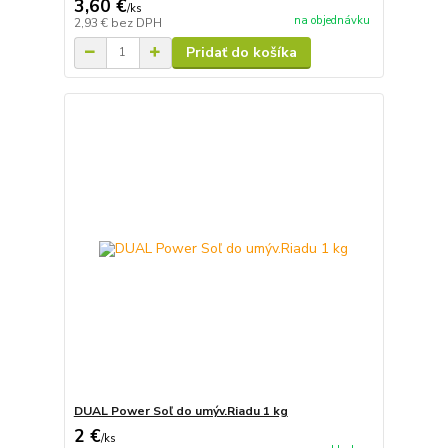
3,60 €
/
ks
na objednávku
2,93 €
bez DPH
Pridať do košíka
DUAL Power Soľ do umýv.Riadu 1 kg
2 €
/
ks