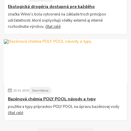
Ekologická drogéria dostupná pre každého
značka Winni’s bola vytvorená na základe troch princípov
udržateľnosti, ktoré ovplyvňujú všetky externé aj interné
rozhodnutia výrobcu.
čítať celé
29
.
01
.
2019
Dezinfekcia
Bazénová chémia POLY POOL návody a typy
použitie a typy prípravkov POLY POOL na úpravu bazénovej vody
čítať celé