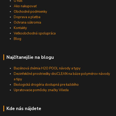
O nás
Ako nakupovať
Obchodné podmienky
Doprava a platba
Ochrana súkromia
Kontakty
Veľkoobchodná spolupráca
Blog
Najčítanejšie na blogu
Bazénová chémia H2O POOL návody a typy
Dezinfekčné prostriedky disiCLEAN na báze polymérov návody
a tipy
Ekologická drogéria dostupná pre každého
Upratovacie pomôcky značky Vileda
Kde nás nájdete