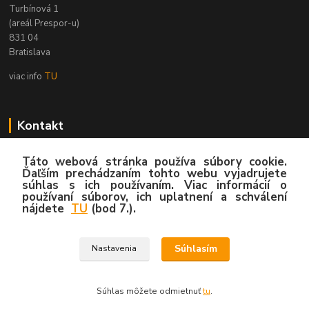
Turbínová 1
(areál Prespor-u)
831 04
Bratislava
viac info
TU
Kontakt
Zákaznícka podpora
Táto webová stránka používa súbory cookie.
02/4445 8762
Ďaľším prechádzaním tohto webu vyjadrujete
súhlas s ich používaním. Viac informácií o
(Po-Pia, 8:00-15:30 hod.)
používaní súborov, ich uplatnení a schválení
nájdete
TU
(bod 7.).
info@hygy.sk
Súhlasím
Nastavenia
© 2020 by Hygy.sk
Súhlas môžete odmietnuť
tu
.
Vytvorené na
Eshop-rychlo.sk