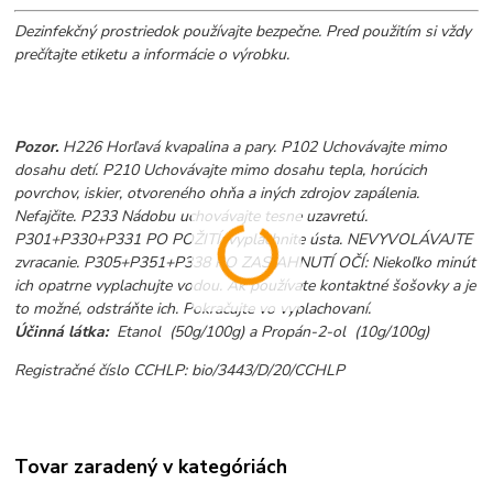
Dezinfekčný prostriedok používajte bezpečne. Pred použitím si vždy
prečítajte etiketu a informácie o výrobku.
Pozor.
H226 Horľavá kvapalina a pary. P102 Uchovávajte mimo
dosahu detí. P210 Uchovávajte mimo dosahu tepla, horúcich
povrchov, iskier, otvoreného ohňa a iných zdrojov zapálenia.
Nefajčite. P233 Nádobu uchovávajte tesne uzavretú.
P301+P330+P331 PO POŽITÍ: vypláchnite ústa. NEVYVOLÁVAJTE
zvracanie. P305+P351+P338 PO ZASIAHNUTÍ OČÍ: Niekoľko minút
ich opatrne vyplachujte vodou. Ak používate kontaktné šošovky a je
to možné, odstráňte ich. Pokračujte vo vyplachovaní.
Účinná látka:
Etanol (50g/100g) a Propán-2-ol (10g/100g)
Registračné číslo CCHLP: bio/3443/D/20/CCHLP
Tovar zaradený v kategóriách