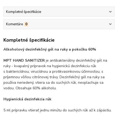
Kompletné špecifikácie
Komentáre
0
Kompletné špecifikácie
Alkoholový dezinfekčný gél na ruky a pokožku 60%
MPT HAND SANITIZER
je antibakteriálny dezinfekčný gél na
ruky - kvapalný prípravok na hygienickú dezinfekciu rúk
s baktericídnou, virucídnou a protikvasinkovou účinnosťou, s
príjemnou vôňou citrónovej trávy. Dezinfekčný gél na ruky sa
používa neriedený, vtiera sa do suchých rúk, neoplachuje sa
vodou. Obsahuje 60% alkoholu.
Hygienická dezinfekcia rúk
5 ml prípravku vtierať jednu minútu do suchých rúk až k zápästiu.