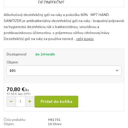
Alkoholový dezinfekčný gél na ruky a pokožku 60% MPT HAND
SANITIZER je antibakteriálny dezinfekčný gél na ruky - kvapalný prípravok
na hygienickú dezinfekciu rúk s baktericídnou, virucídnou a
protikvasinkovou účinnosťou, s príjemnou vôňou citrónovej trávy.
Dezinfekčný gél na ruky sa používa neried...
celý popis
Dostupnosť
do 24 hodín
Objem
70,80 €
/
ks
57,56 €
bez DPH
Pridať do košíka
Číslo produktu:
H61731
Objem:
10 litrov