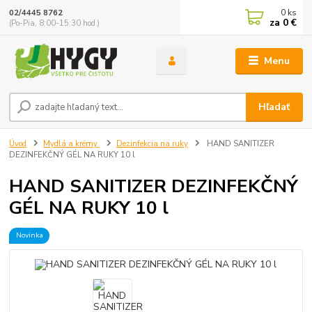
0
ks
02/4445 8762
za
0 €
(Po-Pia, 8:00-15:30 hod.)
Menu
Hľadať
Úvod
Mydlá a krémy
Dezinfekcia na ruky
HAND SANITIZER
DEZINFEKČNÝ GÉL NA RUKY 10 l
HAND SANITIZER DEZINFEKČNÝ
GÉL NA RUKY 10 l
Novinka