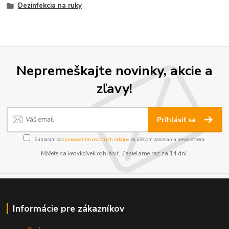
Dezinfekcia na ruky
Nepremeškajte novinky, akcie a
zľavy!
Prihlásiť sa
Súhlasím so
spracovaním osobných údajov
za účelom zasielania newslettera.
Môžete sa kedykoľvek odhlásiť. Zasielame raz za 14 dní.
Informácie pre zákazníkov