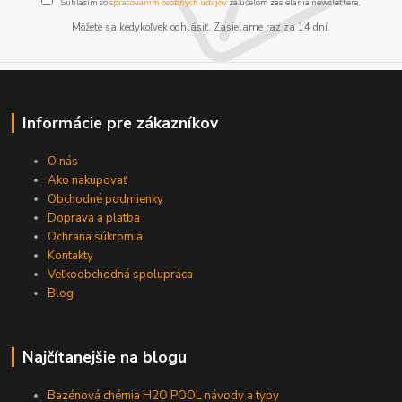
Súhlasím so
spracovaním osobných údajov
za účelom zasielania newslettera.
Môžete sa kedykoľvek odhlásiť. Zasielame raz za 14 dní.
Informácie pre zákazníkov
O nás
Ako nakupovať
Obchodné podmienky
Doprava a platba
Ochrana súkromia
Kontakty
Veľkoobchodná spolupráca
Blog
Najčítanejšie na blogu
Bazénová chémia H2O POOL návody a typy