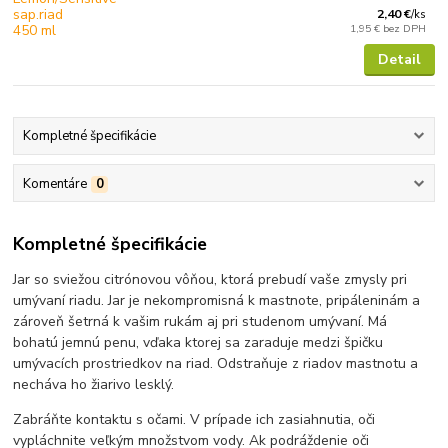
2,40 €
/
ks
1,95 €
bez DPH
Detail
Kompletné špecifikácie
Komentáre
0
Kompletné špecifikácie
Jar so sviežou citrónovou vôňou, ktorá prebudí vaše zmysly pri
umývaní riadu. Jar je nekompromisná k mastnote, pripáleninám a
zároveň šetrná k vašim rukám aj pri studenom umývaní. Má
bohatú jemnú penu, vďaka ktorej sa zaraduje medzi špičku
umývacích prostriedkov na riad. Odstraňuje z riadov mastnotu a
necháva ho žiarivo lesklý.
Zabráňte kontaktu s očami. V prípade ich zasiahnutia, oči
vypláchnite veľkým množstvom vody. Ak podráždenie oči