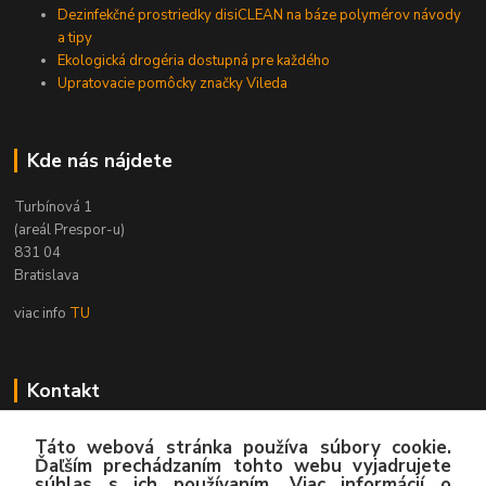
Dezinfekčné prostriedky disiCLEAN na báze polymérov návody
a tipy
Ekologická drogéria dostupná pre každého
Upratovacie pomôcky značky Vileda
Kde nás nájdete
Turbínová 1
(areál Prespor-u)
831 04
Bratislava
viac info
TU
Kontakt
Zákaznícka podpora
Táto webová stránka používa súbory cookie.
02/4445 8762
Ďaľším prechádzaním tohto webu vyjadrujete
(Po-Pia, 8:00-15:30 hod.)
súhlas s ich používaním. Viac informácií o