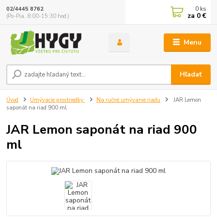
0
ks
02/4445 8762
za
0 €
(Po-Pia, 8:00-15:30 hod.)
Menu
Hľadať
Úvod
Umývacie prostriedky
Na ručné umývanie riadu
JAR Lemon
saponát na riad 900 ml
JAR Lemon saponát na riad 900
ml