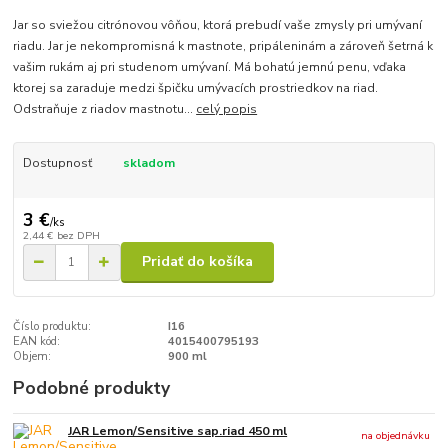
Jar so sviežou citrónovou vôňou, ktorá prebudí vaše zmysly pri umývaní
riadu. Jar je nekompromisná k mastnote, pripáleninám a zároveň šetrná k
vašim rukám aj pri studenom umývaní. Má bohatú jemnú penu, vďaka
ktorej sa zaraduje medzi špičku umývacích prostriedkov na riad.
Odstraňuje z riadov mastnotu...
celý popis
Dostupnosť
skladom
3 €
/
ks
2,44 €
bez DPH
Pridať do košíka
Číslo produktu:
I16
EAN kód:
4015400795193
Objem:
900 ml
Podobné produkty
JAR Lemon/Sensitive sap.riad 450 ml
na objednávku