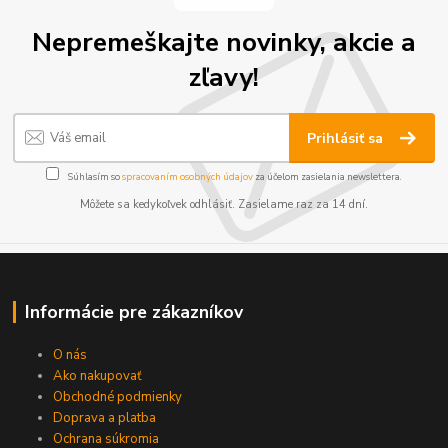
Nepremeškajte novinky, akcie a
zľavy!
Prihlásiť sa
Súhlasím so
spracovaním osobných údajov
za účelom zasielania newslettera.
Môžete sa kedykoľvek odhlásiť. Zasielame raz za 14 dní.
Informácie pre zákazníkov
O nás
Ako nakupovať
Obchodné podmienky
Doprava a platba
Ochrana súkromia