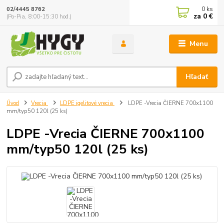
0
ks
02/4445 8762
za
0 €
(Po-Pia, 8:00-15:30 hod.)
Menu
Hľadať
Úvod
Vrecia
LDPE igelitové vrecia
LDPE -Vrecia ČIERNE 700x1100
mm/typ50 120l (25 ks)
LDPE -Vrecia ČIERNE 700x1100
mm/typ50 120l (25 ks)