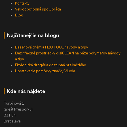
Kontakty
Veľkoobchodná spolupráca
Blog
Najčítanejšie na blogu
Bazénová chémia H2O POOL návody a typy
Dezinfekčné prostriedky disiCLEAN na báze polymérov návody
a tipy
Ekologická drogéria dostupná pre každého
Upratovacie pomôcky značky Vileda
Kde nás nájdete
Turbínová 1
(areál Prespor-u)
831 04
Bratislava