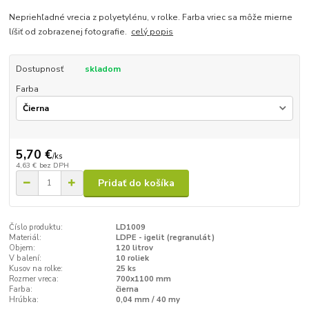
Nepriehľadné vrecia z polyetylénu, v rolke. Farba vriec sa môže mierne
líšiť od zobrazenej fotografie.
celý popis
Dostupnosť
skladom
Farba
5,70 €
/
ks
4,63 €
bez DPH
Pridať do košíka
Číslo produktu:
LD1009
Materiál:
LDPE - igelit (regranulát)
Objem:
120 litrov
V balení:
10 roliek
Kusov na rolke:
25 ks
Rozmer vreca:
700x1100 mm
Farba:
čierna
Hrúbka:
0,04 mm / 40 my