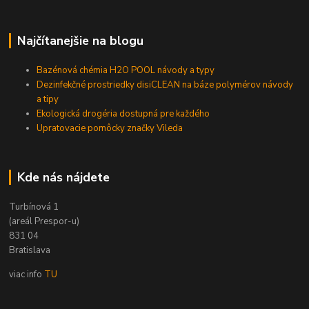
Najčítanejšie na blogu
Bazénová chémia H2O POOL návody a typy
Dezinfekčné prostriedky disiCLEAN na báze polymérov návody
a tipy
Ekologická drogéria dostupná pre každého
Upratovacie pomôcky značky Vileda
Kde nás nájdete
Turbínová 1
(areál Prespor-u)
831 04
Bratislava
viac info
TU