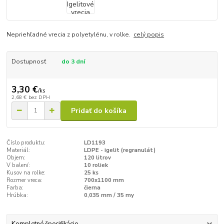
Nepriehľadné vrecia z polyetylénu, v rolke.
celý popis
Dostupnosť
do 3 dní
3,30 €
/
ks
2,68 €
bez DPH
Pridať do košíka
Číslo produktu:
LD1193
Materiál:
LDPE - igelit (regranulát)
Objem:
120 litrov
V balení:
10 roliek
Kusov na rolke:
25 ks
Rozmer vreca:
700x1100 mm
Farba:
čierna
Hrúbka:
0,035 mm / 35 my