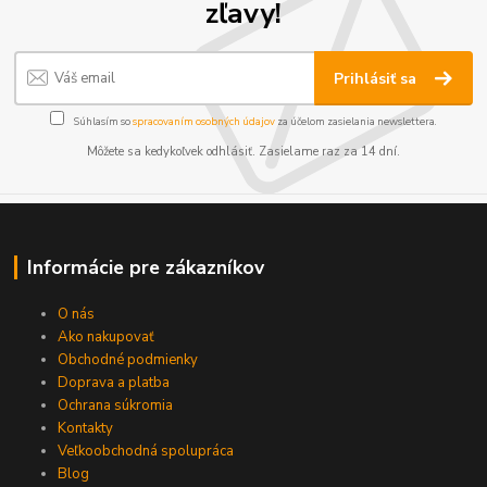
zľavy!
Prihlásiť sa
Súhlasím so
spracovaním osobných údajov
za účelom zasielania newslettera.
Môžete sa kedykoľvek odhlásiť. Zasielame raz za 14 dní.
Informácie pre zákazníkov
O nás
Ako nakupovať
Obchodné podmienky
Doprava a platba
Ochrana súkromia
Kontakty
Veľkoobchodná spolupráca
Blog