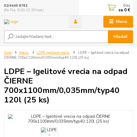
0
ks
02/4445 8762
za
0 €
(Po-Pia, 8:00-15:30 hod.)
Menu
Hľadať
Úvod
Vrecia
LDPE igelitové vrecia
LDPE – Igelitové vrecia na odpad
ČIERNE 700x1100mm/0,035mm/typ40 120l (25 ks)
LDPE – Igelitové vrecia na odpad
ČIERNE
700x1100mm/0,035mm/typ40
120l (25 ks)