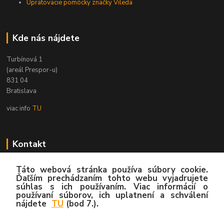
Upratovacie pomôcky značky Vileda
Kde nás nájdete
Turbínová 1
(areál Prespor-u)
831 04
Bratislava
viac info
TU
Kontakt
Zákaznícka podpora
Táto webová stránka používa súbory cookie.
02/4445 8762
Ďaľším prechádzaním tohto webu vyjadrujete
súhlas s ich používaním. Viac informácií o
(Po-Pia, 8:00-15:30 hod.)
používaní súborov, ich uplatnení a schválení
nájdete
TU
(bod 7.).
info@hygy.sk