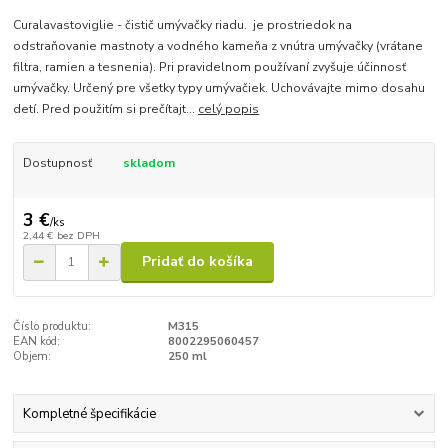
Curalavastoviglie - čistič umývačky riadu. je prostriedok na
odstraňovanie mastnoty a vodného kameňa z vnútra umývačky (vrátane
filtra, ramien a tesnenia). Pri pravidelnom používaní zvyšuje účinnosť
umývačky. Určený pre všetky typy umývačiek. Uchovávajte mimo dosahu
detí. Pred použitím si prečítajt...
celý popis
Dostupnosť
skladom
3 €
/
ks
2,44 €
bez DPH
Pridať do košíka
Číslo produktu:
M315
EAN kód:
8002295060457
Objem:
250 ml
Kompletné špecifikácie