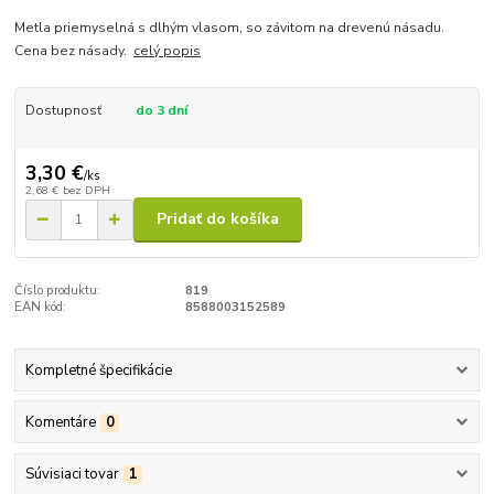
Metla priemyselná s dlhým vlasom, so závitom na drevenú násadu.
Cena bez násady.
celý popis
Dostupnosť
do 3 dní
3,30 €
/
ks
2,68 €
bez DPH
Pridať do košíka
Číslo produktu:
819
EAN kód:
8588003152589
Kompletné špecifikácie
Komentáre
0
Súvisiaci tovar
1