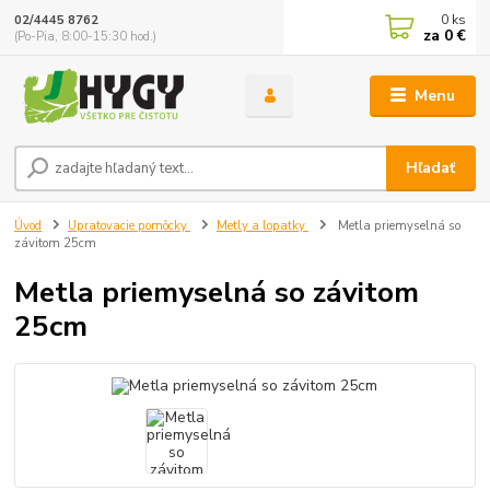
0
ks
02/4445 8762
za
0 €
(Po-Pia, 8:00-15:30 hod.)
Menu
Hľadať
Úvod
Upratovacie pomôcky
Metly a lopatky
Metla priemyselná so
závitom 25cm
Metla priemyselná so závitom
25cm