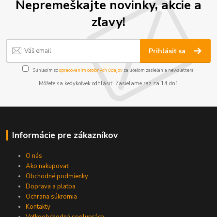
Nepremeškajte novinky, akcie a
zľavy!
Prihlásiť sa
Súhlasím so
spracovaním osobných údajov
za účelom zasielania newslettera.
Môžete sa kedykoľvek odhlásiť. Zasielame raz za 14 dní.
Informácie pre zákazníkov
O nás
Ako nakupovať
Obchodné podmienky
Doprava a platba
Ochrana súkromia
Kontakty