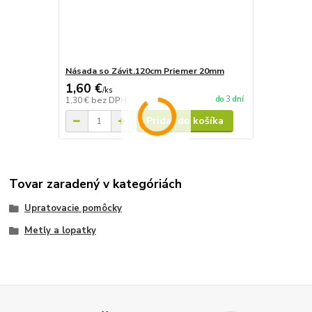
Násada so Závit.120cm Priemer 20mm
1,60 €
/
ks
do 3 dní
1,30 €
bez DPH
Pridať do košíka
Tovar zaradený v kategóriách
Upratovacie pomôcky
Metly a lopatky