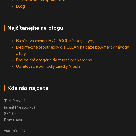
Veľkoobchodná spolupráca
Blog
Najčítanejšie na blogu
Bazénová chémia H2O POOL návody a typy
Dezinfekčné prostriedky disiCLEAN na báze polymérov návody
a tipy
Ekologická drogéria dostupná pre každého
Upratovacie pomôcky značky Vileda
Kde nás nájdete
Turbínová 1
(areál Prespor-u)
831 04
Bratislava
viac info
TU