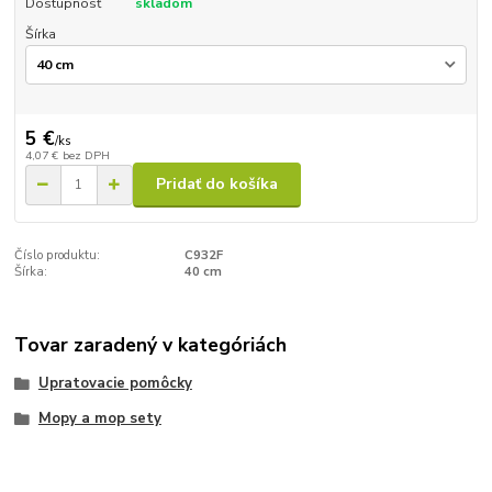
Dostupnosť
skladom
Šírka
5 €
/
ks
4,07 €
bez DPH
Pridať do košíka
Číslo produktu:
C932F
Šírka:
40 cm
Tovar zaradený v kategóriách
Upratovacie pomôcky
Mopy a mop sety