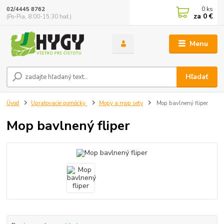
0
ks
02/4445 8762
za
0 €
(Po-Pia, 8:00-15:30 hod.)
Menu
Hľadať
Úvod
Upratovacie pomôcky
Mopy a mop sety
Mop bavlnený fliper
Mop bavlnený fliper