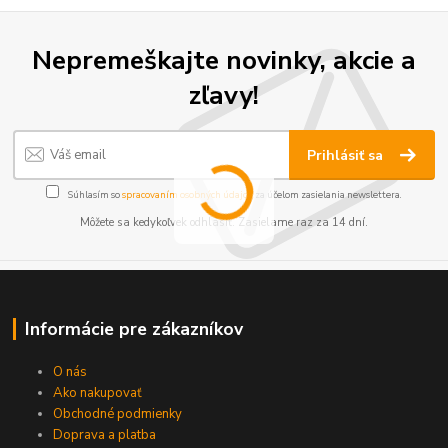
Nepremeškajte novinky, akcie a
zľavy!
Prihlásiť sa
Súhlasím so
spracovaním osobných údajov
za účelom zasielania newslettera.
Môžete sa kedykoľvek odhlásiť. Zasielame raz za 14 dní.
Informácie pre zákazníkov
O nás
Ako nakupovať
Obchodné podmienky
Doprava a platba