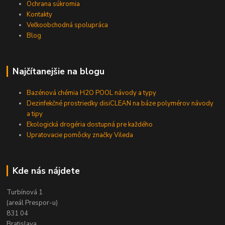
Ochrana súkromia
Kontakty
Veľkoobchodná spolupráca
Blog
Najčítanejšie na blogu
Bazénová chémia H2O POOL návody a typy
Dezinfekčné prostriedky disiCLEAN na báze polymérov návody
a tipy
Ekologická drogéria dostupná pre každého
Upratovacie pomôcky značky Vileda
Kde nás nájdete
Turbínová 1
(areál Prespor-u)
831 04
Bratislava