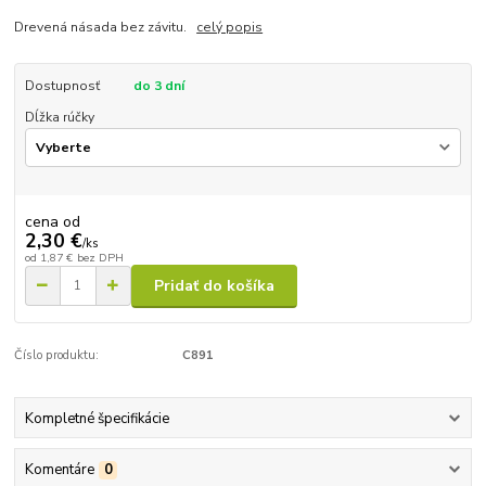
Drevená násada bez závitu.
celý popis
Dostupnosť
do 3 dní
Dĺžka rúčky
cena od
2,30 €
/
ks
od
1,87 €
bez DPH
Pridať do košíka
Číslo produktu:
C891
Kompletné špecifikácie
Komentáre
0