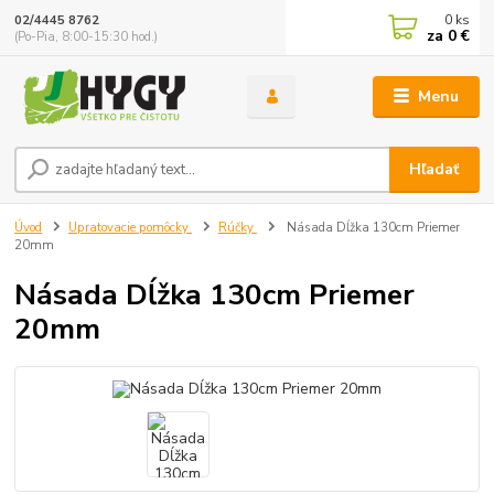
0
ks
02/4445 8762
za
0 €
(Po-Pia, 8:00-15:30 hod.)
Menu
Hľadať
Úvod
Upratovacie pomôcky
Rúčky
Násada Dĺžka 130cm Priemer
20mm
Násada Dĺžka 130cm Priemer
20mm