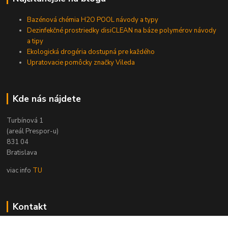
Bazénová chémia H2O POOL návody a typy
Dezinfekčné prostriedky disiCLEAN na báze polymérov návody
a tipy
Ekologická drogéria dostupná pre každého
Upratovacie pomôcky značky Vileda
Kde nás nájdete
Turbínová 1
(areál Prespor-u)
831 04
Bratislava
viac info
TU
Kontakt
Zákaznícka podpora