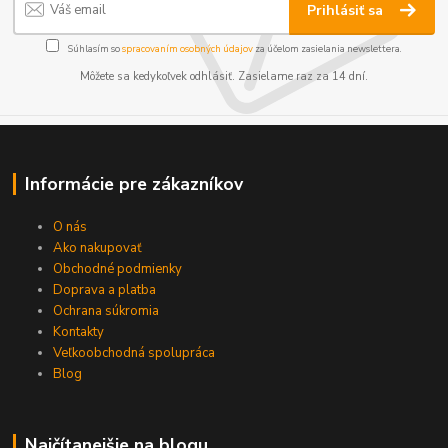
Prihlásiť sa
Súhlasím so
spracovaním osobných údajov
za účelom zasielania newslettera.
Môžete sa kedykoľvek odhlásiť. Zasielame raz za 14 dní.
Informácie pre zákazníkov
O nás
Ako nakupovať
Obchodné podmienky
Doprava a platba
Ochrana súkromia
Kontakty
Veľkoobchodná spolupráca
Blog
Najčítanejšie na blogu