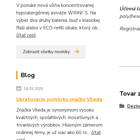
V ponuke nová vôňa koncentrovanej
Účinná l
hypoalergénnej aviváže WINNI´S. Na
poly(hex
výber dva druhy balenia, buď v klasickej
fľaši alebo v ECO-refill obale, ktorý ob...
Registra
čítať celé
Zobraziť všetky novinky
Blog
18.03.2020
Tovar 
Upratovacie pomôcky značky Vileda
Dezin
Značka Vileda je synonymom vysoko
kvalitných, spoľahlivých, inovatívnych a
trvanlivých výrobkov. Hlavným zámerom
rodinnej firmy, je už viac ako 60 ro...
čítať