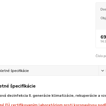
Dos
Ob
69
56,
Číslo p
etné špecifikácie
tné špecifikácie
vá dezinfekcia II. generácie klimatizácie, rekuperácie a v
é EÚ certifikovaným laboratóriom proti koronavírusu podľ