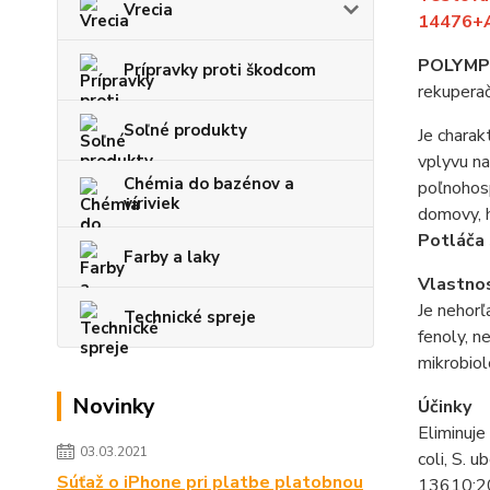
Vrecia
14476+A
POLYMP
Prípravky proti škodcom
rekuperač
Soľné produkty
Je charak
vplyvu na
Chémia do bazénov a
poľnohosp
víriviek
domovy, h
Potláča 
Farby a laky
Vlastno
Je nehorľ
Technické spreje
fenoly, n
mikrobiol
Novinky
Účinky
Eliminuj
03.03.2021
coli, S.
Súťaž o iPhone pri platbe platobnou
13610:20