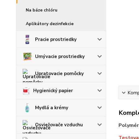
Na báze chlóru
Aplikátory dezinfekcie
Pracie prostriedky
Umývacie prostriedky
Upratovacie pomôcky
Hygienický papier
Kompl
Mydlá a krémy
Komple
Osviežovače vzduchu
Polyméro
Testovan