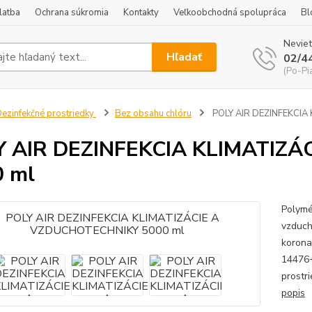
latba
Ochrana súkromia
Kontakty
Veľkoobchodná spolupráca
Bl
Neviet
Hľadať
02/4
(Po-Pi
ezinfekčné prostriedky
Bez obsahu chlóru
POLY AIR DEZINFEKCIA
Y AIR DEZINFEKCIA KLIMATIZ
0 ml
Polymér
vzduch
korona
14476+
prostr
popis