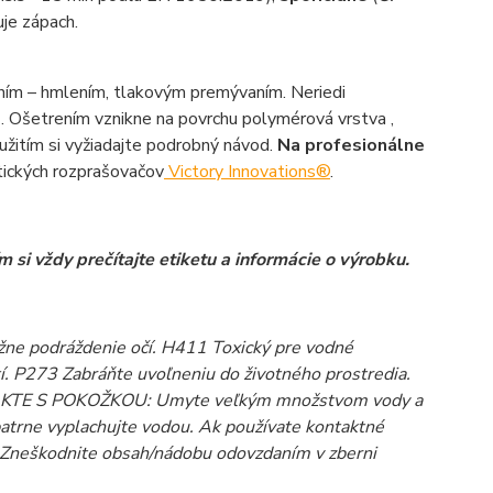
je zápach.
m – hmlením, tlakovým premývaním. Neriedi
 . Ošetrením vznikne na povrchu polymérová vrstva ,
žitím si vyžiadajte podrobný návod.
Na profesionálne
ických rozprašovačov
Victory Innovations®
.
si vždy prečítajte etiketu a informácie o výrobku.
žne podráždenie očí. H411 Toxický pre vodné
. P273 Zabráňte uvoľneniu do životného prostredia.
TAKTE S POKOŽKOU: Umyte veľkým množstvom vody a
rne vyplachujte vodou. Ak používate kontaktné
1 Zneškodnite obsah/nádobu odovzdaním v zberni