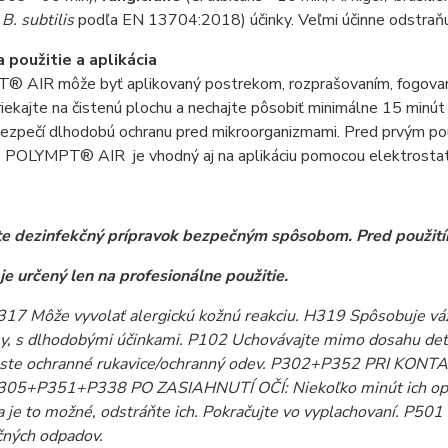
a B. subtilis
podľa EN 13704:2018) účinky. Veľmi účinne odstraňu
 použitie a aplikácia
 AIR môže byť aplikovaný postrekom, rozprašovaním, fogovaní
iekajte na čistenú plochu a nechajte pôsobiť minimálne 15 minút
ezpečí dlhodobú ochranu pred mikroorganizmami. Pred prvým pou
:
POLYMPT® AIR je vhodný aj na aplikáciu pomocou elektrostat
te dezinfekčný prípravok bezpečným spôsobom. Pred použitím 
je určený len na profesionálne použitie.
17 Môže vyvolať alergickú kožnú reakciu. H319 Spôsobuje vá
y, s dlhodobými účinkami. P102 Uchovávajte mimo dosahu detí
ste ochranné rukavice/ochranný odev. P302+P352 PRI KON
305+P351+P338 PO ZASIAHNUTÍ OČÍ: Niekoľko minút ich opat
a je to možné, odstráňte ich. Pokračujte vo vyplachovaní. P50
ných odpadov.