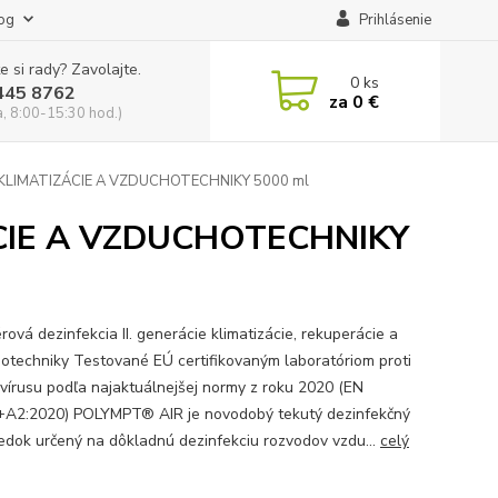
og
Prihlásenie
e si rady? Zavolajte.
0
ks
445 8762
za
0 €
a, 8:00-15:30 hod.)
 KLIMATIZÁCIE A VZDUCHOTECHNIKY 5000 ml
ÁCIE A VZDUCHOTECHNIKY
ová dezinfekcia II. generácie klimatizácie, rekuperácie a
otechniky Testované EÚ certifikovaným laboratóriom proti
vírusu podľa najaktuálnejšej normy z roku 2020 (EN
A2:2020) POLYMPT® AIR je novodobý tekutý dezinfekčný
iedok určený na dôkladnú dezinfekciu rozvodov vzdu...
celý