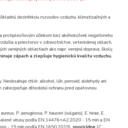
ôkladnú dezinfekciu rozvodov vzduchu, klimatizačných a
vým a protiplesňovým účinkom bez akéhokoľvek negatívneho
dušia a priestorov v zdravotníctve, veterinárnej oblasti,
ch verejných oblastiach ako napr. verejná doprava, školy,
minuje zápach a zlepšuje hygienickú kvalitu vzduchu.
. Neobsahuje chlór, alkohol, lúh, peroxid, aldehydy ani
tým zabezpečuje dlhodobú ochranu pred opätovnou
 aureus, P. aeruginosa, P. hauseri (vulgaris), E. hirae, E.
alené vírusy podľa EN 14476+A2:2020 - 15 min a EN
liensis - 15 min podľa EN 1650:2019),
sporicídne
(
C.