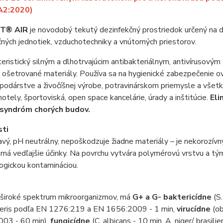
2:2020)
T® AIR
je novodobý tekutý dezinfekčný prostriedok určený na d
ných jednotiek, vzduchotechniky a vnútorných priestorov.
teristický silným a dlhotrvajúcim antibakteriálnym, antivíruso
 ošetrované materiály. Používa sa na hygienické zabezpečenie ovz
odárstve a živočíšnej výrobe, potravinárskom priemysle a všetký
otely, športoviská, open space kancelárie, úrady a inštitúcie.
Eli
syndróm chorých budov.
sti
avý, pH neutrálny, nepoškodzuje žiadne materiály – je nekorozívny
emá vedľajšie účinky. Na povrchu vytvára polymérovú vrstvu a 
ogickou kontamináciou.
e široké spektrum mikroorganizmov, má
G+ a G- baktericídne
(S.
 uberis podľa EN 1276:219 a EN 1656:2009 - 1 min,
virucídne
(ob
03 - 60 min),
fungicídne
(C. albicans - 10 min, A. niger/ brasi