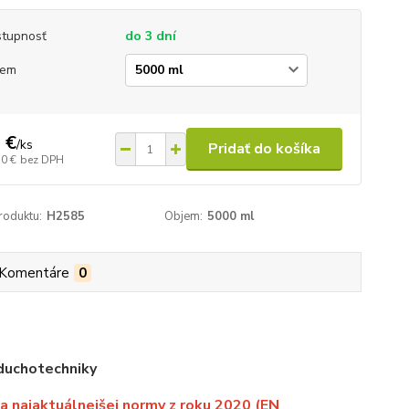
tupnosť
do 3 dní
jem
 €
/
ks
Pridať do košíka
10 €
bez DPH
roduktu:
H2585
Objem:
5000 ml
Komentáre
0
zduchotechniky
a najaktuálnejšej normy z roku 2020 (EN