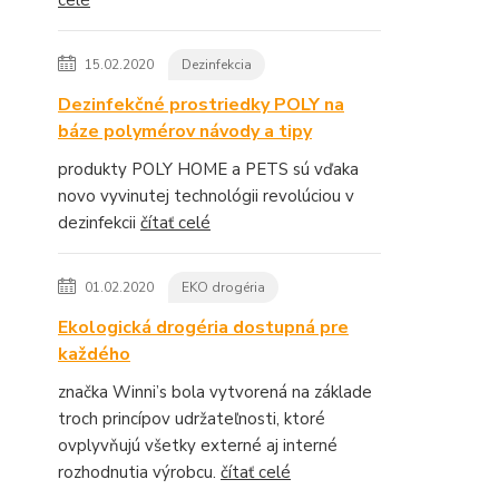
celé
15.02.2020
Dezinfekcia
Dezinfekčné prostriedky POLY na
báze polymérov návody a tipy
produkty POLY HOME a PETS sú vďaka
novo vyvinutej technológii revolúciou v
dezinfekcii
čítať celé
01.02.2020
EKO drogéria
Ekologická drogéria dostupná pre
každého
značka Winni’s bola vytvorená na základe
troch princípov udržateľnosti, ktoré
ovplyvňujú všetky externé aj interné
rozhodnutia výrobcu.
čítať celé