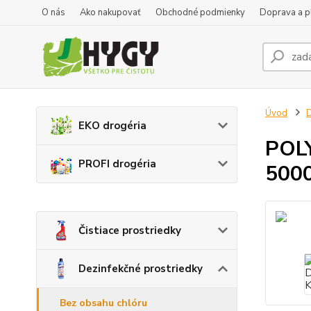
O nás
Ako nakupovať
Obchodné podmienky
Doprava a p
Úvod
D
EKO drogéria
POL
PROFI drogéria
500
Čistiace prostriedky
Dezinfekčné prostriedky
Bez obsahu chlóru