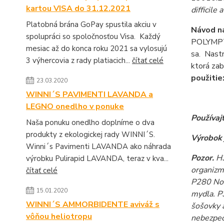
kartou VISA do 31.12.2021
difficile 
Platobná brána GoPay spustila akciu v
Návod na
spolupráci so spoločnosťou Visa. Každý
POLYMPT®
mesiac až do konca roku 2021 sa vylosujú
sa.
Nastr
3 výhercovia z rady platiacich...
čítať celé
ktorá zab
použitie
23.03.2020
WINNI´S PAVIMENTI LAVANDA a
LEGNO onedlho v ponuke
Používaj
Naša ponuku onedlho doplníme o dva
produkty z ekologickej rady WINNI´S.
Výrobok 
Winni´s Pavimenti LAVANDA ako náhrada
Pozor.
H3
výrobku Pulirapid LAVANDA, teraz v kva...
organizm
čítať celé
P280 No
15.01.2020
mydla. P
WINNI´S AMMORBIDENTE aviváž s
šošovky 
vôňou heliotropu
nebezpeč