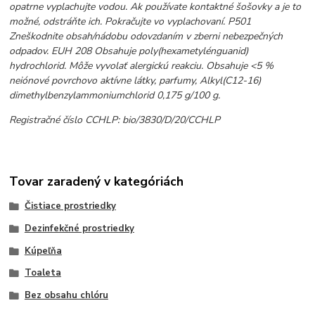
opatrne vyplachujte vodou. Ak používate kontaktné šošovky a je to
možné, odstráňte ich. Pokračujte vo vyplachovaní. P501
Zneškodnite obsah/nádobu odovzdaním v zberni nebezpečných
odpadov.
EUH 208 Obsahuje poly(hexametylénguanid)
hydrochlorid. Môže vyvolať alergickú reakciu.
Obsahuje <5 %
neiónové povrchovo aktívne látky, parfumy, Alkyl(C12-16)
dimethylbenzylammoniumchlorid 0,175 g/100 g.
Registračné číslo CCHLP: bio/3830/D/20/CCHLP
Tovar zaradený v kategóriách
Čistiace prostriedky
Dezinfekčné prostriedky
Kúpeľňa
Toaleta
Bez obsahu chlóru