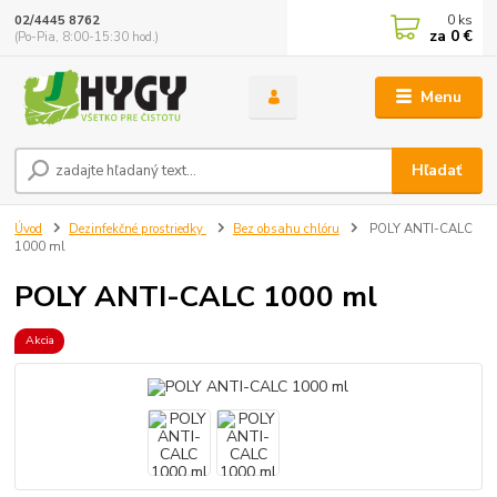
0
ks
02/4445 8762
za
0 €
(Po-Pia, 8:00-15:30 hod.)
Menu
Hľadať
Úvod
Dezinfekčné prostriedky
Bez obsahu chlóru
POLY ANTI-CALC
1000 ml
POLY ANTI-CALC 1000 ml
Akcia