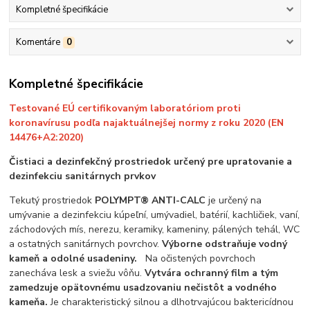
Kompletné špecifikácie
Komentáre
0
Kompletné špecifikácie
Testované EÚ certifikovaným laboratóriom proti
koronavírusu podľa najaktuálnejšej normy z roku 2020 (EN
14476+A2:2020)
Čistiaci a dezinfekčný prostriedok určený pre upratovanie a
dezinfekciu sanitárnych prvkov
Tekutý prostriedok
POLYMPT® ANTI-CALC
je určený na
umývanie a dezinfekciu kúpeľní, umývadiel, batérií, kachličiek, vaní,
záchodových mís, nerezu, keramiky, kameniny, pálených tehál, WC
a ostatných sanitárnych povrchov.
Výborne odstraňuje vodný
kameň a odolné usadeniny.
Na očistených povrchoch
zanecháva lesk a sviežu vôňu.
Vytvára ochranný film a tým
zamedzuje opätovnému usadzovaniu nečistôt a vodného
kameňa.
Je charakteristický silnou a dlhotrvajúcou baktericídnou