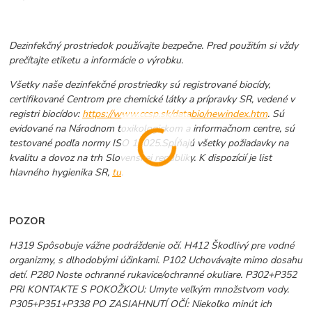
Dezinfekčný prostriedok používajte bezpečne. Pred použitím si vždy
prečítajte etiketu a informácie o výrobku.
Všetky naše dezinfekčné prostriedky sú registrované biocídy,
certifikované Centrom pre chemické látky a prípravky SR, vedené v
registri biocídov:
https://www.ccsp.sk/databio/newindex.htm
. Sú
evidované na Národnom toxikologickom a informačnom centre, sú
testované podľa normy ISO 17025.Spĺňajú všetky požiadavky na
kvalitu a dovoz na trh Slovenskej republiky. K dispozícií je list
hlavného hygienika SR,
tu
.
POZOR
H319 Spôsobuje vážne podráždenie očí. H412 Škodlivý pre vodné
organizmy, s dlhodobými účinkami.
P102 Uchovávajte mimo dosahu
detí. P280 Noste ochranné rukavice/ochranné okuliare. P302+P352
PRI KONTAKTE S POKOŽKOU: Umyte veľkým množstvom vody.
P305+P351+P338 PO ZASIAHNUTÍ OČÍ: Niekoľko minút ich