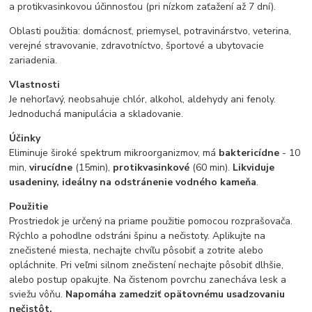
a protikvasinkovou účinnosťou (pri nízkom zaťažení až 7 dní).
Oblasti použitia: domácnosť, priemysel, potravinárstvo, veterina,
verejné stravovanie, zdravotníctvo, športové a ubytovacie
zariadenia.
Vlastnosti
Je nehorľavý, neobsahuje chlór, alkohol, aldehydy ani fenoly.
Jednoduchá manipulácia a skladovanie.
Účinky
Eliminuje široké spektrum mikroorganizmov, má
baktericídne
- 10
min,
virucídne
(15min),
protikvasinkové
(60 min).
Likviduje
usadeniny, ideálny na odstránenie vodného kameňa
.
Použitie
Prostriedok je určený na priame použitie pomocou rozprašovača.
Rýchlo a pohodlne odstráni špinu a nečistoty. Aplikujte na
znečistené miesta, nechajte chvíľu pôsobiť a zotrite alebo
opláchnite. Pri veľmi silnom znečistení nechajte pôsobiť dlhšie,
alebo postup opakujte. Na čistenom povrchu zanecháva lesk a
sviežu vôňu.
Napomáha zamedziť opätovnému usadzovaniu
nečistôt.