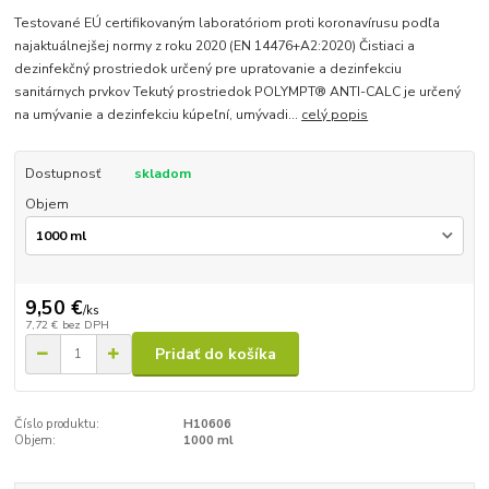
Testované EÚ certifikovaným laboratóriom proti koronavírusu podľa
najaktuálnejšej normy z roku 2020 (EN 14476+A2:2020) Čistiaci a
dezinfekčný prostriedok určený pre upratovanie a dezinfekciu
sanitárnych prvkov Tekutý prostriedok POLYMPT® ANTI-CALC je určený
na umývanie a dezinfekciu kúpeľní, umývadi...
celý popis
Dostupnosť
skladom
Objem
9,50 €
/
ks
7,72 €
bez DPH
Pridať do košíka
Číslo produktu:
H10606
Objem:
1000 ml