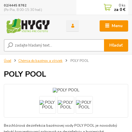
0
ks
02/4445 8762
za
0 €
(Po-Pia, 8:00-15:30 hod.)
Menu
Hľadať
Úvod
Chémia do bazénov a víriviek
POLY POOL
POLY POOL
Bezchlórová dezinfekcia bazénovej vody POLY POOL je novodobý
tekutý koncentrovaný prípravok na dezinfekciu a hygienické