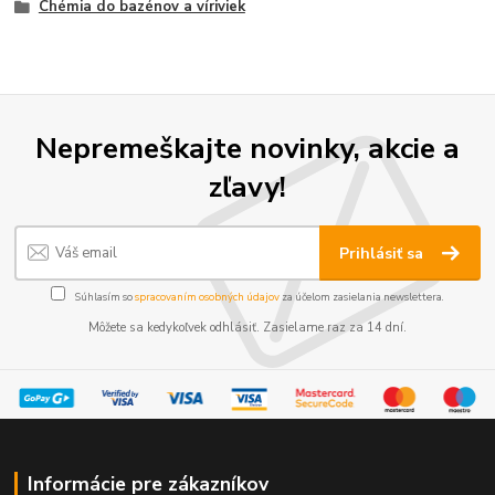
Chémia do bazénov a víriviek
Nepremeškajte novinky, akcie a
zľavy!
Prihlásiť sa
Súhlasím so
spracovaním osobných údajov
za účelom zasielania newslettera.
Môžete sa kedykoľvek odhlásiť. Zasielame raz za 14 dní.
Informácie pre zákazníkov