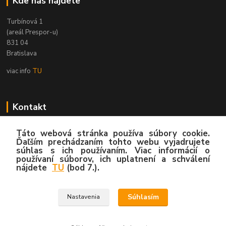
Kde nás nájdete
Turbínová 1
(areál Prespor-u)
831 04
Bratislava
viac info
TU
Kontakt
Zákaznícka podpora
Táto webová stránka používa súbory cookie.
02/4445 8762
Ďaľším prechádzaním tohto webu vyjadrujete
súhlas s ich používaním. Viac informácií o
(Po-Pia, 8:00-15:30 hod.)
používaní súborov, ich uplatnení a schválení
nájdete
TU
(bod 7.).
info@hygy.sk
Súhlasím
Nastavenia
© 2020 by Hygy.sk