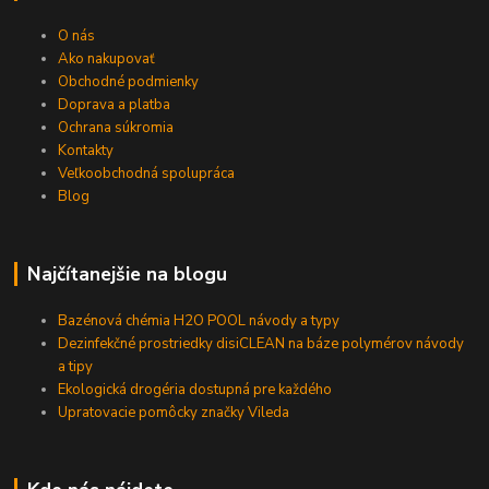
O nás
Ako nakupovať
Obchodné podmienky
Doprava a platba
Ochrana súkromia
Kontakty
Veľkoobchodná spolupráca
Blog
Najčítanejšie na blogu
Bazénová chémia H2O POOL návody a typy
Dezinfekčné prostriedky disiCLEAN na báze polymérov návody
a tipy
Ekologická drogéria dostupná pre každého
Upratovacie pomôcky značky Vileda