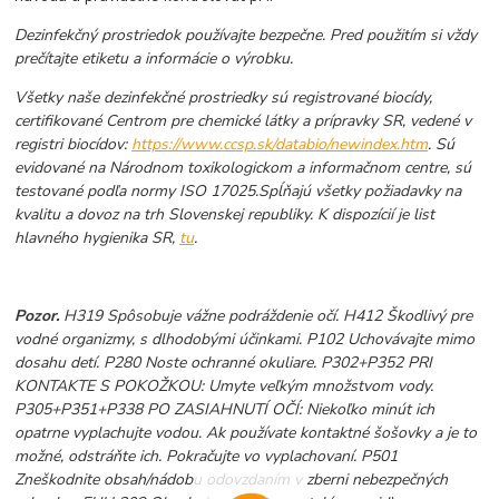
Dezinfekčný prostriedok používajte bezpečne. Pred použitím si vždy
prečítajte etiketu a informácie o výrobku.
Všetky naše dezinfekčné prostriedky sú registrované biocídy,
certifikované Centrom pre chemické látky a prípravky SR, vedené v
registri biocídov:
https://www.ccsp.sk/databio/newindex.htm
.
Sú
evidované na Národnom toxikologickom a informačnom centre, sú
testované podľa normy ISO 17025.Spĺňajú všetky požiadavky na
kvalitu a dovoz na trh Slovenskej republiky. K dispozícií je list
hlavného hygienika SR,
tu
.
Pozor.
H319 Spôsobuje vážne podráždenie očí. H412 Škodlivý pre
vodné organizmy, s dlhodobými účinkami. P102 Uchovávajte mimo
dosahu detí. P280 Noste ochranné okuliare. P302+P352 PRI
KONTAKTE S POKOŽKOU: Umyte veľkým množstvom vody.
P305+P351+P338 PO ZASIAHNUTÍ OČÍ: Niekoľko minút ich
opatrne vyplachujte vodou. Ak používate kontaktné šošovky a je to
možné, odstráňte ich. Pokračujte vo vyplachovaní. P501
Zneškodnite obsah/nádobu odovzdaním v zberni nebezpečných