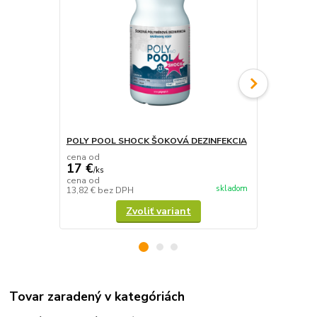
POLY POOL SHOCK ŠOKOVÁ DEZINFEKCIA
MPT OXI - 
cena od
cena od
17 €
17 €
/
ks
/
ks
cena od
cena od
skladom
13,82 €
bez DPH
13,82 €
bez 
Zvoliť variant
Tovar zaradený v kategóriách