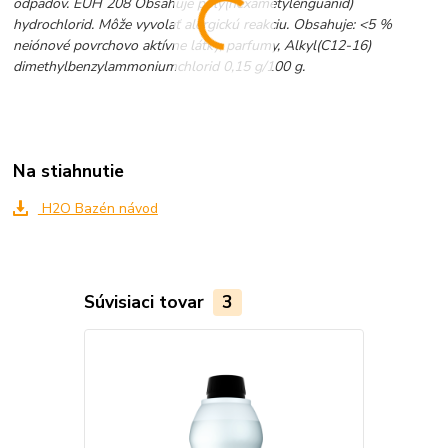
odpadov. EUH 208 Obsahuje poly(hexametylénguanid)
hydrochlorid. Môže vyvolať alergickú reakciu.
Obsahuje: <5 %
neiónové povrchovo aktívne látky, parfumy, Alkyl(C12-16)
dimethylbenzylammoniumchlorid 0,15 g/100 g.
Na stiahnutie
H2O Bazén návod
Súvisiaci tovar
3
Akcia