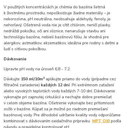
V použitých koncentráciách je chémia do bazéna šetrná
k životnému prostrediu, nepoškodzuje žiadne materiály – je
nekorozívna, pH neutrálna, neobsahuje aldehydy, fenoly, je
nehorľavý. Ošetrená voda nie je cítiť chlórom, neničí plavky,
nedráždi pokožku, oči ani sliznice, nenarušuje stavbu ani
technológiu bazéna, nebieli bazénovú fóliu. Je vhodná pre
alergikov, astmatikov, ekzematikov, ideálna pre rodiny s deťmi a
ľudí s citlivou pokožkou.
Dávkovanie
Upravte pH vody na úroveň 6,8 - 7,2.
3
Dávkujte
150 ml/10m
aplikujte priamo do vody (prípadne cez
filtračné zariadenie)
každých 12 dní
. Pri extrémnom zaťažení
alebo vysokých teplotách vody každých 7-10 dní. Dávkovanie
vykonajte pri zapnutej cirkulácii a nechajte dobre premiešať
v celom objeme bazéna. Ošetrenie vykonajte bez prítomnosti
osôb v bazéne. Kúpať sa je možné po riadnom premiešaní
bazénovej vody. Pre dlhodobé udržanie kvality vody odporúčame
kombinovať s dávkovaním oxidačného prípravku
MPT OXI
podľa
návodu a pravidelne kontrolovať pH.