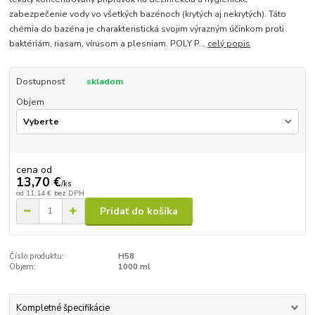
zabezpečenie vody vo všetkých bazénoch (krytých aj nekrytých). Táto
chémia do bazéna je charakteristická svojim výrazným účinkom proti
baktériám, riasam, vírusom a plesniam. POLY P...
celý popis
Dostupnosť
skladom
Objem
cena od
13,70 €
/
ks
od
11,14 €
bez DPH
Pridať do košíka
Číslo produktu:
H58
Objem:
1000 ml
Kompletné špecifikácie