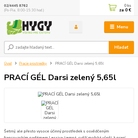
0
ks
02/4445 8762
za
0 €
(Po-Pia, 8:00-15:30 hod.)
Menu
Hľadať
Úvod
Pracie prostriedky
PRACÍ GÉL Darsi zelený 5,65l
PRACÍ GÉL Darsi zelený 5,65l
Šetrný, ale přesto vysoce účinný prostředek s osvědčeným
francouzským parfémem Lessiva (jemná, svěží mořská vůně), k praní