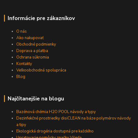
Informácie pre zákazníkov
O nás
Ako nakupovať
Obchodné podmienky
Doprava a platba
Ochrana súkromia
Kontakty
Veľkoobchodná spolupráca
Blog
Najčítanejšie na blogu
Bazénová chémia H2O POOL návody a typy
Dezinfekčné prostriedky disiCLEAN na báze polymérov návody
a tipy
Ekologická drogéria dostupná pre každého
Upratovacie pomôcky značky Vileda