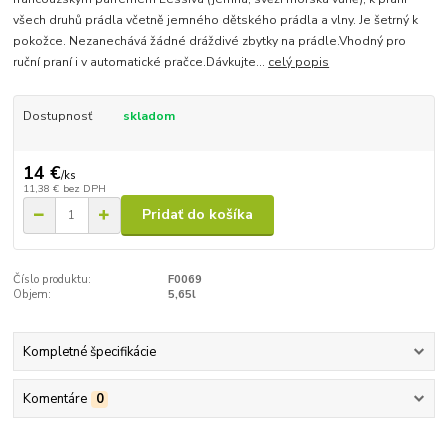
všech druhů prádla včetně jemného dětského prádla a vlny. Je šetrný k
pokožce. Nezanechává žádné dráždivé zbytky na prádle.Vhodný pro
ruční praní i v automatické pračce.Dávkujte...
celý popis
Dostupnosť
skladom
14 €
/
ks
11,38 €
bez DPH
Pridať do košíka
Číslo produktu:
F0069
Objem:
5,65l
Kompletné špecifikácie
Komentáre
0