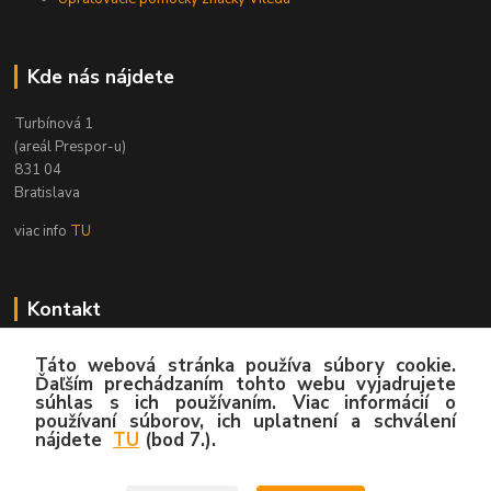
Kde nás nájdete
Turbínová 1
(areál Prespor-u)
831 04
Bratislava
viac info
TU
Kontakt
Zákaznícka podpora
Táto webová stránka používa súbory cookie.
02/4445 8762
Ďaľším prechádzaním tohto webu vyjadrujete
súhlas s ich používaním. Viac informácií o
(Po-Pia, 8:00-15:30 hod.)
používaní súborov, ich uplatnení a schválení
nájdete
TU
(bod 7.).
info@hygy.sk