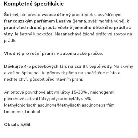
Kompletné špecifikácie
Šetrný
, ale přesto
vysoce účinný
prostředek s osvědčeným
francouzským parfémem Lessiva
(jemná, svěží mořská vůně),
k
praní všech druhů prádla včetně jemného dětského prádla a
vlny
. Je šetrný k pokožce. Nezanechává žádné dráždivé zbytky na
prádle.
Vhodný pro ruční praní i v automatické pračce.
Dávkujte 4-5 polévkových lžic na cca 8 l teplé vody.
Na skvrny
a zašlou špínu nalijte přípravek přímo na znečištěné místo a
nechte chvíli působit před hlavním praní.
Aniontové povrchově aktivní látky 15-30% , neionogenní
povrchově aktivní látky,polykarboxyláty< 5%,
Methylchlorisothiasolinone/Methylisothiasolinoneparfém,
Limonene, Linalool.
Obsah: 5,65l