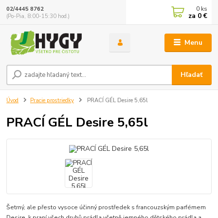
0
ks
02/4445 8762
za
0 €
(Po-Pia, 8:00-15:30 hod.)
Menu
Hľadať
Úvod
Pracie prostriedky
PRACÍ GÉL Desire 5,65l
PRACÍ GÉL Desire 5,65l
Šetrný, ale přesto vysoce účinný prostředek s francouzským parfémem
Desire, k praní všech druhů prádla včetně jemného dětského prádla a