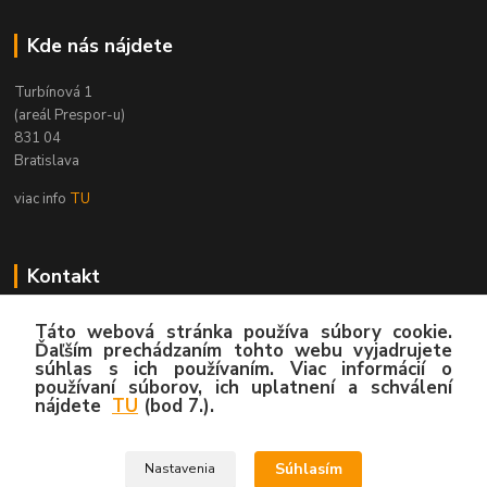
Kde nás nájdete
Turbínová 1
(areál Prespor-u)
831 04
Bratislava
viac info
TU
Kontakt
Zákaznícka podpora
Táto webová stránka používa súbory cookie.
02/4445 8762
Ďaľším prechádzaním tohto webu vyjadrujete
súhlas s ich používaním. Viac informácií o
(Po-Pia, 8:00-15:30 hod.)
používaní súborov, ich uplatnení a schválení
nájdete
TU
(bod 7.).
info@hygy.sk
Súhlasím
Nastavenia