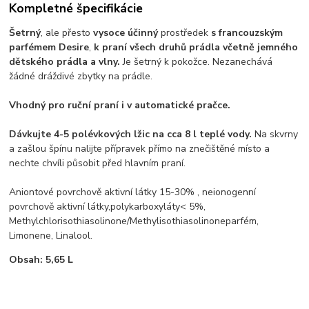
Kompletné špecifikácie
Šetrný
, ale přesto
vysoce účinný
prostředek
s francouzským
parfémem Desire
,
k praní všech druhů prádla včetně jemného
dětského prádla a vlny.
Je šetrný k pokožce. Nezanechává
žádné dráždivé zbytky na prádle.
Vhodný pro ruční praní i v automatické pračce.
Dávkujte 4-5 polévkových lžic na cca 8 l teplé vody.
Na skvrny
a zašlou špínu nalijte přípravek přímo na znečištěné místo a
nechte chvíli působit před hlavním praní.
Aniontové povrchově aktivní látky 15-30% , neionogenní
povrchově aktivní látky,polykarboxyláty< 5%,
Methylchlorisothiasolinone/Methylisothiasolinoneparfém,
Limonene, Linalool.
Obsah:
5,65 L