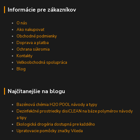
Informácie pre zákazníkov
O nás
Ako nakupovať
Obchodné podmienky
Doprava a platba
Ochrana súkromia
Kontakty
Veľkoobchodná spolupráca
Blog
Najčítanejšie na blogu
Bazénová chémia H2O POOL návody a typy
Dezinfekčné prostriedky disiCLEAN na báze polymérov návody
a tipy
Ekologická drogéria dostupná pre každého
Upratovacie pomôcky značky Vileda