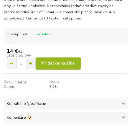
vlny. Je šetrný k pokožce. Nezanechává žádné dráždivé zbytky na
prádle.Vhodný pro ruční praní i v automatické pračce.Dávkujte 4-5
polévkových lžic na cca 8 l teplé ...
celý popis
Dostupnosť
skladom
14 €
/
ks
11,38 €
bez DPH
Pridať do košíka
Číslo produktu:
F0067
Objem:
5,65l
Kompletné špecifikácie
Komentáre
0