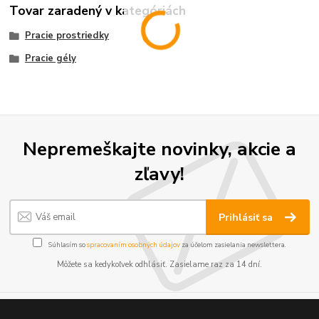
Tovar zaradený v kategóriách
Pracie prostriedky
Pracie gély
Nepremeškajte novinky, akcie a
zľavy!
Prihlásiť sa
Súhlasím so
spracovaním osobných údajov
za účelom zasielania newslettera.
Môžete sa kedykoľvek odhlásiť. Zasielame raz za 14 dní.