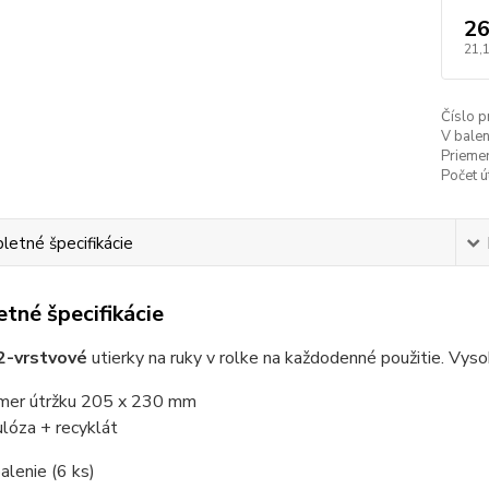
26
21,
Číslo p
V balen
Priemer
Počet ú
etné špecifikácie
tné špecifikácie
2-vrstvové
utierky na ruky v rolke na každodenné použitie. Vys
mer útržku 205 x 230 mm
ulóza + recyklát
alenie (6 ks)