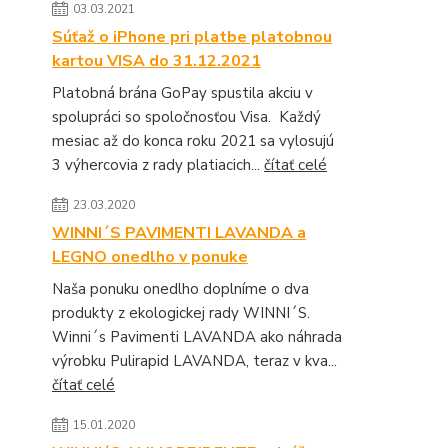
03.03.2021
Súťaž o iPhone pri platbe platobnou
kartou VISA do 31.12.2021
Platobná brána GoPay spustila akciu v
spolupráci so spoločnosťou Visa. Každý
mesiac až do konca roku 2021 sa vylosujú
3 výhercovia z rady platiacich...
čítať celé
23.03.2020
WINNI´S PAVIMENTI LAVANDA a
LEGNO onedlho v ponuke
Naša ponuku onedlho doplníme o dva
produkty z ekologickej rady WINNI´S.
Winni´s Pavimenti LAVANDA ako náhrada
výrobku Pulirapid LAVANDA, teraz v kva...
čítať celé
15.01.2020