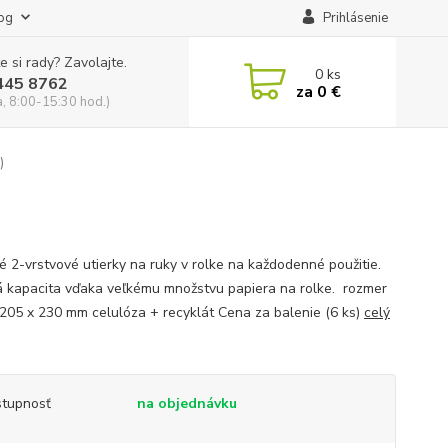
og
Prihlásenie
e si rady? Zavolajte.
0
ks
445 8762
za
0 €
a, 8:00-15:30 hod.)
)
né 2-vrstvové utierky na ruky v rolke na každodenné použitie.
 kapacita vďaka veľkému množstvu papiera na rolke. rozmer
 205 x 230 mm celulóza + recyklát Cena za balenie (6 ks)
celý
tupnosť
na objednávku