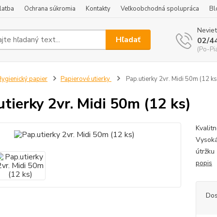
latba
Ochrana súkromia
Kontakty
Veľkoobchodná spolupráca
Bl
Neviet
Hľadať
02/4
(Po-Pi
ygienický papier
Papierové utierky
Pap.utierky 2vr. Midi 50m (12 ks
utierky 2vr. Midi 50m (12 ks)
Kvalit
Vysoká
útržku
popis
Dos