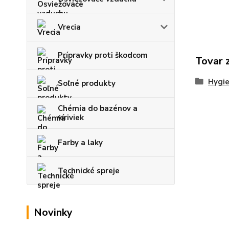
Vrecia
Prípravky proti škodcom
Tovar 
Hygie
Soľné produkty
Chémia do bazénov a
víriviek
Farby a laky
Technické spreje
Novinky