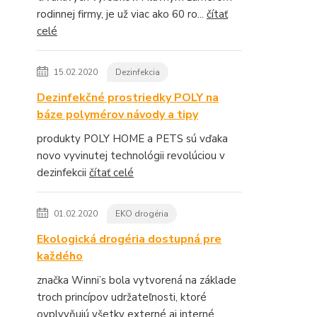
rodinnej firmy, je už viac ako 60 ro...
čítať
celé
15.02.2020
Dezinfekcia
Dezinfekčné prostriedky POLY na
báze polymérov návody a tipy
produkty POLY HOME a PETS sú vďaka
novo vyvinutej technológii revolúciou v
dezinfekcii
čítať celé
01.02.2020
EKO drogéria
Ekologická drogéria dostupná pre
každého
značka Winni’s bola vytvorená na základe
troch princípov udržateľnosti, ktoré
ovplyvňujú všetky externé aj interné