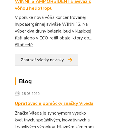
WINNI´S AMMORBIDENTE aviváž s
vôňou heliotropu
V ponuke nová vôňa koncentrovanej
hypoalergénnej aviváže WINNI´S. Na
výber dva druhy balenia, buď v klasickej
fľaši alebo v ECO-refill obale, ktorý ob...
čítať celé
Zobraziť všetky novinky
Blog
18.03.2020
Upratovacie pomôcky značky Vileda
Značka Vileda je synonymom vysoko
kvalitných, spoľahlivých, inovatívnych a
trvanlivých výrobkov. Hlavným zámerom