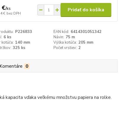
 €
/
ks
Pridať do košíka
14 €
bez DPH
roduktu:
P226833
EAN kód:
6414301051342
í:
6 ks
Návin:
75 m
 kotúča:
140 mm
Výška kotúča:
205 mm
tržkov:
325 ks
Počet vrstiev:
2
Komentáre
0
oká kapacita vďaka veľkému množstvu papiera na rolke.