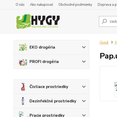
O nás
Ako nakupovať
Obchodné podmienky
Doprava a p
Úvod
H
EKO drogéria
Pap.
PROFI drogéria
Čistiace prostriedky
Dezinfekčné prostriedky
Pracie prostriedky