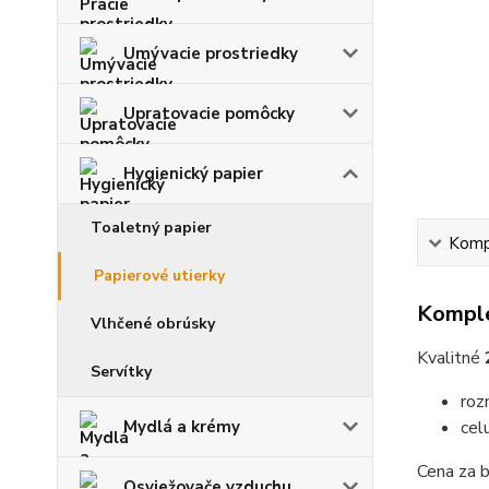
Umývacie prostriedky
Upratovacie pomôcky
Hygienický papier
Toaletný papier
Kompl
Papierové utierky
Komple
Vlhčené obrúsky
Kvalitné
Servítky
roz
Mydlá a krémy
cel
Cena za b
Osviežovače vzduchu