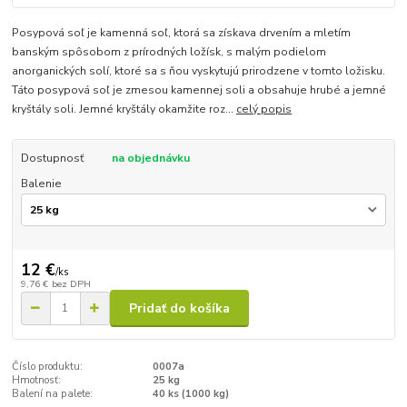
Posypová soľ je kamenná soľ, ktorá sa získava drvením a mletím
banským spôsobom z prírodných ložísk, s malým podielom
anorganických solí, ktoré sa s ňou vyskytujú prirodzene v tomto ložisku.
Táto posypová soľ je zmesou kamennej soli a obsahuje hrubé a jemné
kryštály soli. Jemné kryštály okamžite roz...
celý popis
Dostupnosť
na objednávku
Balenie
12 €
/
ks
9,76 €
bez DPH
Pridať do košíka
Číslo produktu:
0007a
Hmotnosť:
25 kg
Balení na palete:
40 ks (1000 kg)