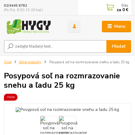
0
ks
02/4445 8762
za
0 €
(Po-Pia, 8:00-15:30 hod.)
Menu
Hľadať
Úvod
Soľné produkty
Posypová soľ na rozmrazovanie snehu a ľadu 25 kg
Posypová soľ na rozmrazovanie
snehu a ľadu 25 kg
Akcia