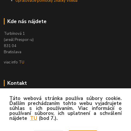
Upratovacie pomôcky značky Vileda
Kde nás nájdete
Turbínová 1
(areál Prespor-u)
831 04
Bratislava
viac info
TU
Kontakt
Zákaznícka podpora
Táto webová stránka používa súbory cookie.
02/4445 8762
Ďaľším prechádzaním tohto webu vyjadrujete
súhlas s ich používaním. Viac informácií o
(Po-Pia, 8:00-15:30 hod.)
používaní súborov, ich uplatnení a schválení
nájdete
TU
(bod 7.).
info@hygy.sk