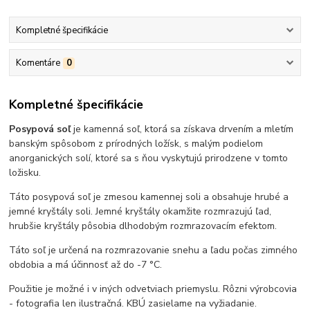
Kompletné špecifikácie
Komentáre
0
Kompletné špecifikácie
Posypová soľ
je kamenná soľ, ktorá sa získava drvením a mletím
banským spôsobom z prírodných ložísk, s malým podielom
anorganických solí, ktoré sa s ňou vyskytujú prirodzene v tomto
ložisku.
Táto posypová soľ je zmesou kamennej soli a obsahuje hrubé a
jemné kryštály soli. Jemné kryštály okamžite rozmrazujú ľad,
hrubšie kryštály pôsobia dlhodobým rozmrazovacím efektom.
Táto soľ je určená na rozmrazovanie snehu a ľadu počas zimného
obdobia a má účinnosť až do -7 °C.
Použitie je možné i v iných odvetviach priemyslu. Rôzni výrobcovia
- fotografia len ilustračná. KBÚ zasielame na vyžiadanie.