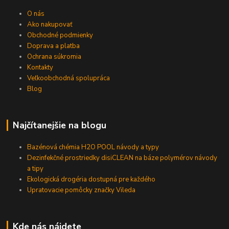
O nás
Ako nakupovať
Obchodné podmienky
Doprava a platba
Ochrana súkromia
Kontakty
Veľkoobchodná spolupráca
Blog
Najčítanejšie na blogu
Bazénová chémia H2O POOL návody a typy
Dezinfekčné prostriedky disiCLEAN na báze polymérov návody
a tipy
Ekologická drogéria dostupná pre každého
Upratovacie pomôcky značky Vileda
Kde nás nájdete