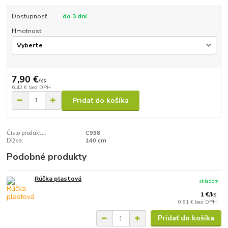
Dostupnosť
do 3 dní
Hmotnosť
7,90 €
/
ks
6,42 €
bez DPH
Pridať do košíka
Číslo produktu:
C938
Dĺžka:
140 cm
Podobné produkty
Rúčka plastová
skladom
1 €
/
ks
0,81 €
bez DPH
Pridať do košíka