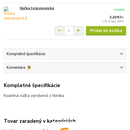
Rúčka teleskopická
skladom
2,20 €
/
ks
1,79 €
bez DPH
Pridať do košíka
Kompletné špecifikácie
Komentáre
0
Kompletné špecifikácie
Kvalitná rúčka vyrobená z hliníka.
Tovar zaradený v kategóriách