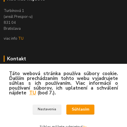
Turbínová 1
(areál Prespor-u)
831 04
Bratislava
viac info
TU
Kontakt
Zákaznícka podpora
Táto webová stránka používa súbory cookie.
02/4445 8762
Ďaľším prechádzaním tohto webu vyjadrujete
(Po-Pia, 8:00-15:30 hod.)
súhlas s ich používaním. Viac informácií o
používaní súborov, ich uplatnení a schválení
nájdete
TU
(bod 7.).
info@hygy.sk
Súhlasím
Nastavenia
© 2020 by Hygy.sk
Súhlas môžete odmietnuť
tu
.