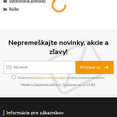
Upratovacie pomôcky
Rúčky
Nepremeškajte novinky, akcie a
zľavy!
Prihlásiť sa
Súhlasím so
spracovaním osobných údajov
za účelom zasielania newslettera.
Môžete sa kedykoľvek odhlásiť. Zasielame raz za 14 dní.
Informácie pre zákazníkov