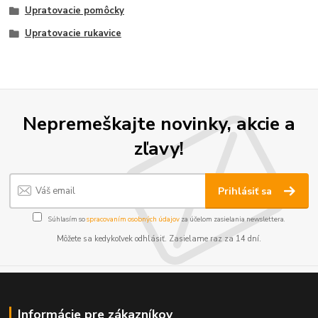
Upratovacie pomôcky
Upratovacie rukavice
Nepremeškajte novinky, akcie a
zľavy!
Prihlásiť sa
Súhlasím so
spracovaním osobných údajov
za účelom zasielania newslettera.
Môžete sa kedykoľvek odhlásiť. Zasielame raz za 14 dní.
Informácie pre zákazníkov