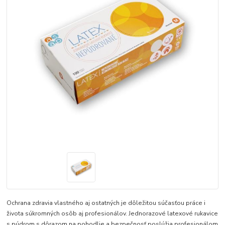
Ochrana zdravia vlastného aj ostatných je dôležitou súčasťou práce i
života súkromných osôb aj profesionálov. Jednorazové latexové rukavice
s púdrom s dôrazom na pohodlie a bezpečnosť poslúžia profesionálom