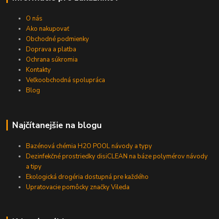
O nás
Ako nakupovať
Obchodné podmienky
Doprava a platba
Ochrana súkromia
Kontakty
Veľkoobchodná spolupráca
Blog
Najčítanejšie na blogu
Bazénová chémia H2O POOL návody a typy
Dezinfekčné prostriedky disiCLEAN na báze polymérov návody
a tipy
Ekologická drogéria dostupná pre každého
Upratovacie pomôcky značky Vileda