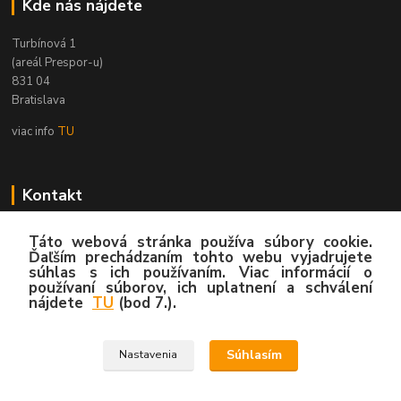
Kde nás nájdete
Turbínová 1
(areál Prespor-u)
831 04
Bratislava
viac info
TU
Kontakt
Zákaznícka podpora
Táto webová stránka používa súbory cookie.
02/4445 8762
Ďaľším prechádzaním tohto webu vyjadrujete
(Po-Pia, 8:00-15:30 hod.)
súhlas s ich používaním. Viac informácií o
používaní súborov, ich uplatnení a schválení
nájdete
TU
(bod 7.).
info@hygy.sk
Súhlasím
Nastavenia