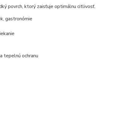
ký povrch, ktorý zaisťuje optimálnu citlivosť.
ek, gastronómie
iekanie
 a tepelnú ochranu