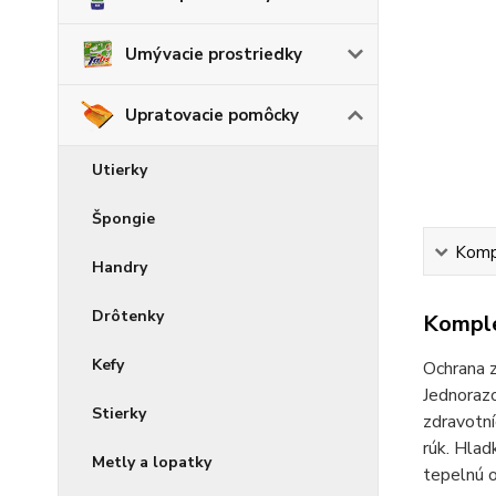
Umývacie prostriedky
Upratovacie pomôcky
Utierky
Špongie
Kompl
Handry
Drôtenky
Komple
Kefy
Ochrana z
Jednorazo
Stierky
zdravotní
rúk. Hlad
Metly a lopatky
tepelnú o