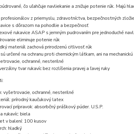
púdrované, čo uľahčuje navliekanie a znižuje potenie rúk. Majú hlad
 profesionálov z priemyslu, zdravotníctva, bezpečnostných zloži
avice s dôrazom na pohodlie a bezpečnosť
exové rukavice ASAP s jemným pudrovaním pre jednoduché navl
rovanie eliminuje potenie rúk
dký materiál zachová prirodzenú citlivosť rúk
 sú určené na ochranu proti chemickým látkam, ani na mechanickú
etrovacie, ochranné, nesterilné
verzálny tvar rukavíc bez rozlíšenia pravej a ľavej ruky
i:
h: vyšetrovacie, ochranné, nesterilné
eriál: prírodný kaučukový latex
rovací prípravok: absorbčný práškový púder. U.S.P.
a rukavíc: biela
et v balení: 100 kusov
rch: hladký