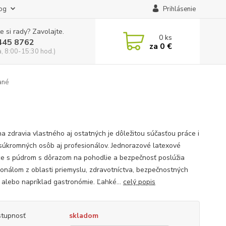
og
Prihlásenie
e si rady? Zavolajte.
0
ks
445 8762
za
0 €
a, 8:00-15:30 hod.)
ané
a zdravia vlastného aj ostatných je dôležitou súčasťou práce i
 súkromných osôb aj profesionálov. Jednorazové latexové
ce s púdrom s dôrazom na pohodlie a bezpečnosť poslúžia
ionálom z oblasti priemyslu, zdravotníctva, bezpečnostných
k alebo napríklad gastronómie. Ľahké...
celý popis
tupnosť
skladom