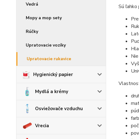
Vedrá
Sú ľahko 
Mopy a mop sety
Pre
Ruk
Rúčky
Lat
Pud
Upratovacie vozíky
Hla
Nie
Upratovacie rukavice
Vyš
Uni
Hygienický papier
Vlastnost
Mydlá a krémy
dru
mat
Osviežovače vzduchu
púd
farb
poč
Vrecia
pov