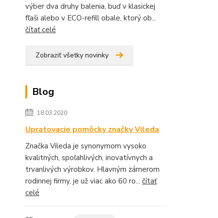
výber dva druhy balenia, buď v klasickej
fľaši alebo v ECO-refill obale, ktorý ob...
čítať celé
Zobraziť všetky novinky
Blog
18.03.2020
Upratovacie pomôcky značky Vileda
Značka Vileda je synonymom vysoko
kvalitných, spoľahlivých, inovatívnych a
trvanlivých výrobkov. Hlavným zámerom
rodinnej firmy, je už viac ako 60 ro...
čítať
celé