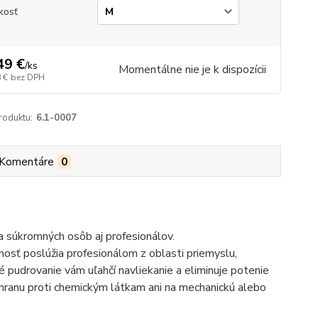
kosť
49 €
/
ks
Momentálne nie je k dispozícii
 €
bez DPH
roduktu:
6.1-0007
Komentáre
0
ta súkromných osôb aj profesionálov.
osť poslúžia profesionálom z oblasti priemyslu,
 pudrovanie vám uľahčí navliekanie a eliminuje potenie
ochranu proti chemickým látkam ani na mechanickú alebo