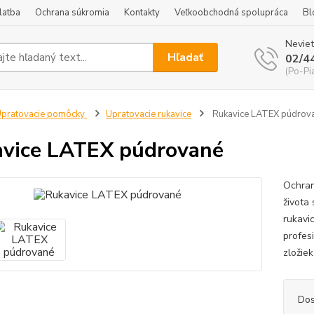
latba
Ochrana súkromia
Kontakty
Veľkoobchodná spolupráca
Bl
Neviet
Hľadať
02/4
(Po-Pi
pratovacie pomôcky
Upratovacie rukavice
Rukavice LATEX púdrov
vice LATEX púdrované
Ochran
života
rukavi
profes
zložie
Dos