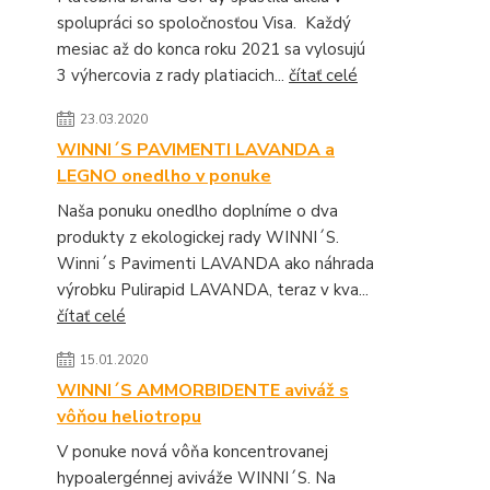
spolupráci so spoločnosťou Visa. Každý
mesiac až do konca roku 2021 sa vylosujú
3 výhercovia z rady platiacich...
čítať celé
23.03.2020
WINNI´S PAVIMENTI LAVANDA a
LEGNO onedlho v ponuke
Naša ponuku onedlho doplníme o dva
produkty z ekologickej rady WINNI´S.
Winni´s Pavimenti LAVANDA ako náhrada
výrobku Pulirapid LAVANDA, teraz v kva...
čítať celé
15.01.2020
WINNI´S AMMORBIDENTE aviváž s
vôňou heliotropu
V ponuke nová vôňa koncentrovanej
hypoalergénnej aviváže WINNI´S. Na