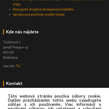
a tipy
Ekologická drogéria dostupná pre každého
Upratovacie pomôcky značky Vileda
Kde nás nájdete
Turbínová 1
(areál Prespor-u)
831 04
Bratislava
viac info
TU
Kontakt
Zákaznícka podpora
Táto webová stránka používa súbory cookie.
02/4445 8762
Ďaľším prechádzaním tohto webu vyjadrujete
(Po-Pia, 8:00-15:30 hod.)
súhlas s ich používaním. Viac informácií o
používaní súborov, ich uplatnení a schválení