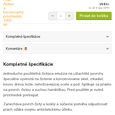
15 €
/
ks
12,20 €
bez DPH
Pridať do košíka
Kompletné špecifikácie
Komentáre
0
Kompletné špecifikácie
Jednoducho použiteľná čistiaca emulzia na ušlachtilé povrchy
špeciálne vyvinutá na čistenie a konzervovanie skiel, zrkadiel,
kovov, dreva, kože, nehrdzavejúcej ocele a pod. Aplikuje sa priamo
na povrch, čistou a suchou handričkou. Pred použitím je nutné
prostriedok pretrepať.
Zanecháva povrch čistý a lesklý a súčasne pomáha odpudzovať
prach vďaka svojmu antistatickému účinku.