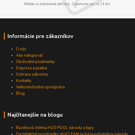
Môžete sa kedykoľvek odhlásiť. Zasielame raz za 14 dní.
Informácie pre zákazníkov
O nás
Ako nakupovať
Obchodné podmienky
Doprava a platba
Ochrana súkromia
Kontakty
Veľkoobchodná spolupráca
Blog
Najčítanejšie na blogu
Bazénová chémia H2O POOL návody a typy
Dezinfekčné prostriedky disiCLEAN na báze polymérov návody