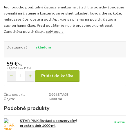
Jednoducho použiteľná čistiaca emulzia na ušlachtilé povrchy špeciálne
vyvinutá na čistenie a konzervovanie skiel, zrkadiel, kovov, dreva, kože,
nehrdzavejúcej ocele a pod. Aplikuje sa priamo na povrch, čistou a
suchou handričkou. Pred použitím je nutné prostriedok pretrepať.
Zanecháva povrch čistý...
celý popis
Dostupnosť
skladom
59 €
/
ks
47,97 €
bez DPH
Pridať do košíka
Číslo produktu:
D004STA05
Objem:
5000 ml
Podobné produkty
STAR PINK čistiaci a konzervačný
skladom
prostriedok 1000 ml