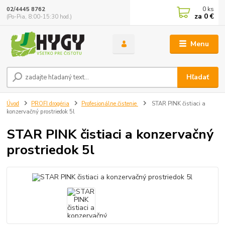
0
ks
02/4445 8762
za
0 €
(Po-Pia, 8:00-15:30 hod.)
Menu
Hľadať
Úvod
PROFI drogéria
Profesionálne čistenie
STAR PINK čistiaci a
konzervačný prostriedok 5l
STAR PINK čistiaci a konzervačný
prostriedok 5l