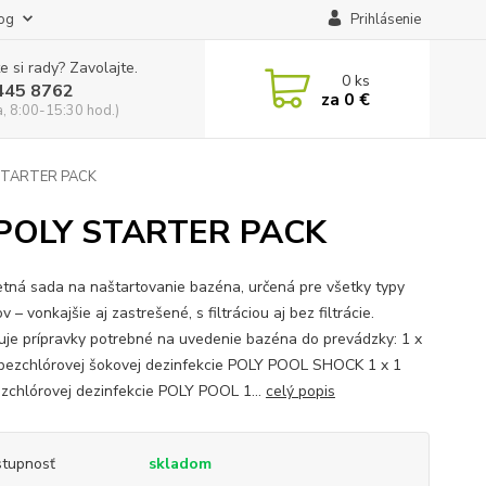
og
Prihlásenie
e si rady? Zavolajte.
0
ks
445 8762
za
0 €
a, 8:00-15:30 hod.)
STARTER PACK
POLY STARTER PACK
tná sada na naštartovanie bazéna, určená pre všetky typy
 – vonkajšie aj zastrešené, s filtráciou aj bez filtrácie.
je prípravky potrebné na uvedenie bazéna do prevádzky: 1 x
r bezchlórovej šokovej dezinfekcie POLY POOL SHOCK 1 x 1
bezchlórovej dezinfekcie POLY POOL 1...
celý popis
tupnosť
skladom