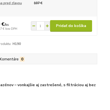
a pred zľavou
107 €
 €
/
ks
Pridať do košíka
17 €
bez DPH
roduktu:
H190
Komentáre
0
énov – vonkajšie aj zastrešené, s filtráciou aj bez