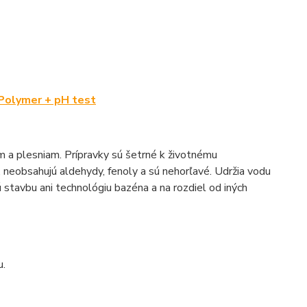
Polymer + pH test
om a plesniam. Prípravky sú šetrné k životnému
, neobsahujú aldehydy, fenoly a sú nehorľavé. Udržia vodu
stavbu ani technológiu bazéna a na rozdiel od iných
u.