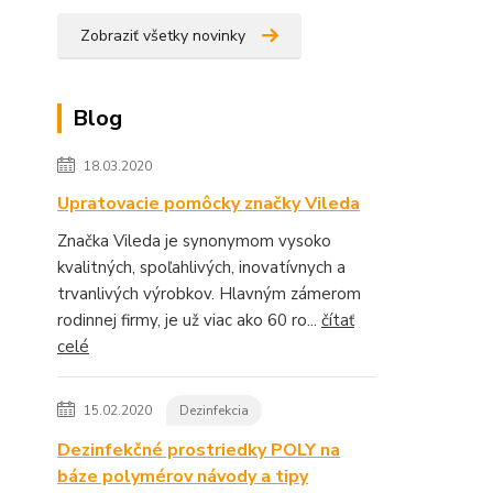
Zobraziť všetky novinky
Blog
18.03.2020
Upratovacie pomôcky značky Vileda
Značka Vileda je synonymom vysoko
kvalitných, spoľahlivých, inovatívnych a
trvanlivých výrobkov. Hlavným zámerom
rodinnej firmy, je už viac ako 60 ro...
čítať
celé
15.02.2020
Dezinfekcia
Dezinfekčné prostriedky POLY na
báze polymérov návody a tipy