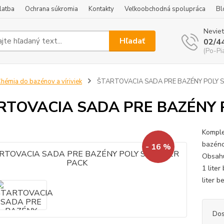
latba
Ochrana súkromia
Kontakty
Veľkoobchodná spolupráca
Bl
Neviet
Hľadať
02/4
(Po-Pi
hémia do bazénov a víriviek
ŠTARTOVACIA SADA PRE BAZÉNY POLY 
RTOVACIA SADA PRE BAZÉNY 
Komple
bazénov
- 16 %
Obsahu
1 lite
liter 
Dos