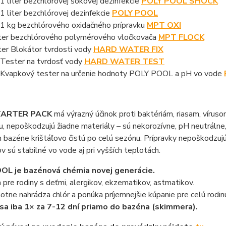
 1 liter bezchlórovej šokovej dezinfekcie
POLY POOL SHOCK
 1 liter bezchlórovej dezinfekcie
POLY POOL
 1 kg bezchlórového oxidačného prípravku
MPT OXI
iter bezchlórového polymérového vločkovača
MPT
FLOCK
iter Blokátor tvrdosti vody
HARD WATER FIX
 Tester na tvrdosť vody
HARD WATER TEST
 Kvapkový tester na určenie hodnoty POLY POOL a pH vo vode
TARTER PACK
má výrazný účinok proti baktériám, riasam, vírus
u, nepoškodzujú žiadne materiály – sú nekorozívne, pH neutrálne
bazéne krištáľovo čistú po celú sezónu. Prípravky nepoškodzujú 
v sú stabilné vo vode aj pri vyšších teplotách.
OL je bazénová chémia novej generácie.
a pre rodiny s deťmi, alergikov, ekzematikov, astmatikov.
tne nahrádza chlór a ponúka príjemnejšie kúpanie pre celú rodin
sa iba 1× za 7-12 dní priamo do bazéna (skimmera).