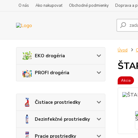
O nás
Ako nakupovať
Obchodné podmienky
Doprava a p
Úvod
C
EKO drogéria
ŠTA
PROFI drogéria
Akcia
Čistiace prostriedky
Dezinfekčné prostriedky
Pracie prostriedky