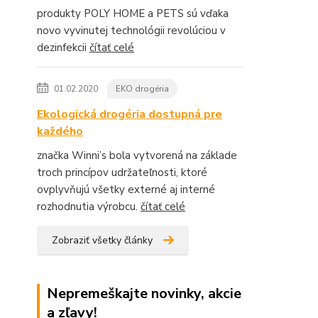
produkty POLY HOME a PETS sú vďaka
novo vyvinutej technológii revolúciou v
dezinfekcii
čítať celé
01.02.2020
EKO drogéria
Ekologická drogéria dostupná pre
každého
značka Winni’s bola vytvorená na základe
troch princípov udržateľnosti, ktoré
ovplyvňujú všetky externé aj interné
rozhodnutia výrobcu.
čítať celé
Zobraziť všetky články
Nepremeškajte novinky, akcie
a zľavy!