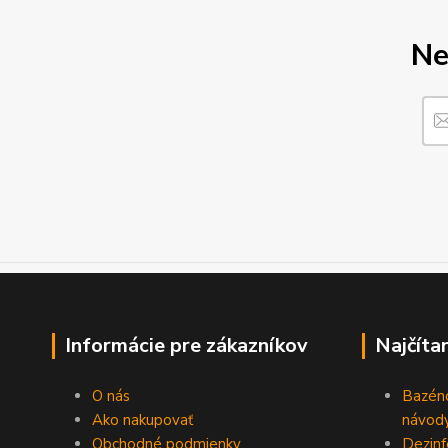
Ne
Informácie pre zákazníkov
Najčíta
O nás
Bazén
Ako nakupovať
návody
Obchodné podmienky
Dezinf