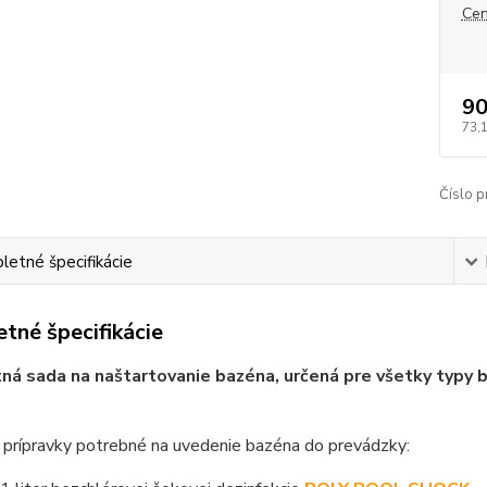
Cen
90
73,
Číslo p
etné špecifikácie
tné špecifikácie
á sada na naštartovanie bazéna, určená pre všetky typy baz
 prípravky potrebné na uvedenie bazéna do prevádzky: