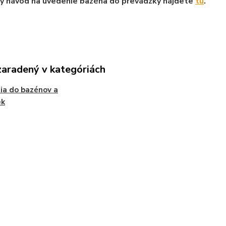
ý návod na uvedenie bazéna do prevádzky nájdete
tu
.
zaradený v kategóriách
ia do bazénov a
ek