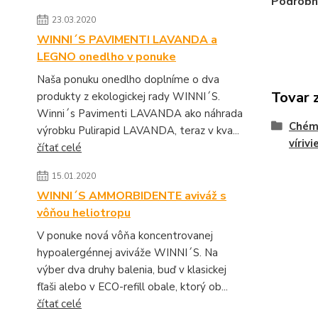
Podrobn
23.03.2020
WINNI´S PAVIMENTI LAVANDA a
LEGNO onedlho v ponuke
Naša ponuku onedlho doplníme o dva
Tovar 
produkty z ekologickej rady WINNI´S.
Winni´s Pavimenti LAVANDA ako náhrada
Chém
výrobku Pulirapid LAVANDA, teraz v kva...
vírivi
čítať celé
15.01.2020
WINNI´S AMMORBIDENTE aviváž s
vôňou heliotropu
V ponuke nová vôňa koncentrovanej
hypoalergénnej aviváže WINNI´S. Na
výber dva druhy balenia, buď v klasickej
fľaši alebo v ECO-refill obale, ktorý ob...
čítať celé