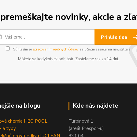
premeškajte novinky, akcie a zľa
Prihlásiť sa
Súhlasím so
spracovaním osobných údajov
za účelom zasielania newslettera.
Môžete sa kedykoľvek odhlásiť. Zasielame raz za 14 dní.
nejšie na blogu
Kde nás nájdete
ová chémia H2O POOL
Turbínová 1
 a typy
(areál Prespor-u)
ekčné prostriedky disiCLEAN
831 04