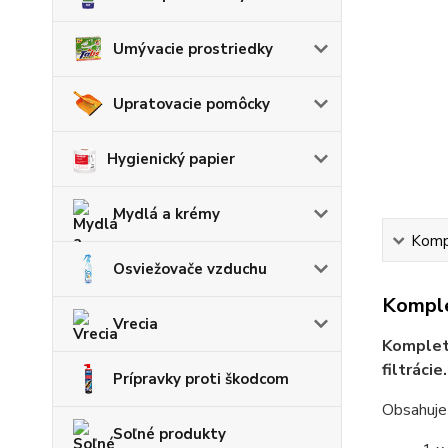
Umývacie prostriedky
Upratovacie pomôcky
Hygienický papier
Mydlá a krémy
Kompl
Osviežovače vzduchu
Komple
Vrecia
Kompletn
filtrácie.
Prípravky proti škodcom
Obsahuje
Soľné produkty