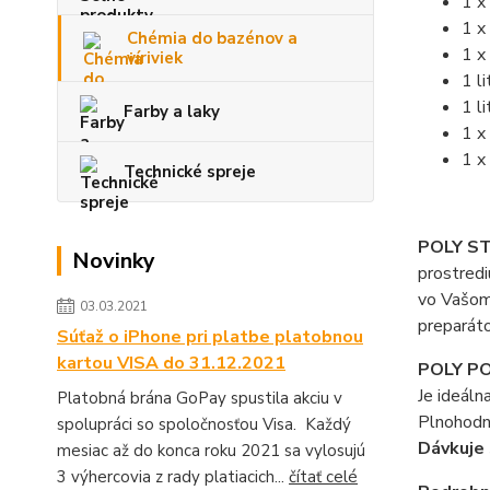
1 x
1 x
Chémia do bazénov a
1 x
víriviek
1 l
1 l
Farby a laky
1 x
1 x
Technické spreje
POLY S
Novinky
prostredi
vo Vašom 
03.03.2021
preparáto
Súťaž o iPhone pri platbe platobnou
kartou VISA do 31.12.2021
POLY PO
Je ideáln
Platobná brána GoPay spustila akciu v
Plnohodno
spolupráci so spoločnosťou Visa. Každý
Dávkuje 
mesiac až do konca roku 2021 sa vylosujú
3 výhercovia z rady platiacich...
čítať celé