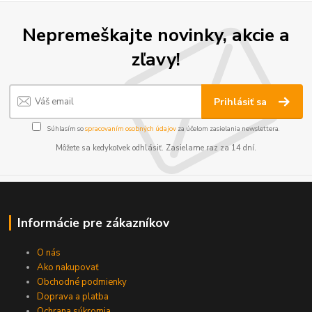
Nepremeškajte novinky, akcie a
zľavy!
Prihlásiť sa
Súhlasím so
spracovaním osobných údajov
za účelom zasielania newslettera.
Môžete sa kedykoľvek odhlásiť. Zasielame raz za 14 dní.
Informácie pre zákazníkov
O nás
Ako nakupovať
Obchodné podmienky
Doprava a platba
Ochrana súkromia