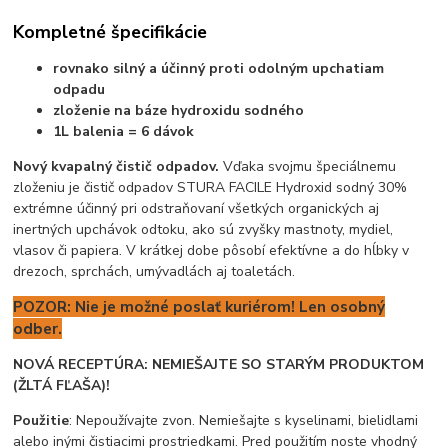
Kompletné špecifikácie
rovnako silný a účinný proti odolným upchatiam
odpadu
zloženie na báze hydroxidu sodného
1L balenia = 6 dávok
Nový kvapalný čistič odpadov.
Vďaka svojmu špeciálnemu
zloženiu je čistič odpadov STURA FACILE Hydroxid sodný 30%
extrémne účinný pri odstraňovaní všetkých organických aj
inertných upchávok odtoku, ako sú zvyšky mastnoty, mydiel,
vlasov či papiera. V krátkej dobe pôsobí efektívne a do hĺbky v
drezoch, sprchách, umývadlách aj toaletách.
POZOR: Nie je možné poslať kuriérom! Len osobný
odber.
NOVÁ RECEPTÚRA: NEMIEŠAJTE SO STARÝM PRODUKTOM
(ŽLTÁ
FĽAŠA)!
Použitie
: Nepoužívajte zvon. Nemiešajte s kyselinami, bielidlami
alebo inými čistiacimi prostriedkami. Pred použitím noste vhodný