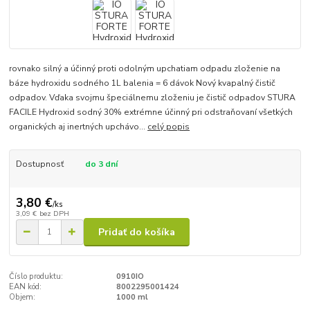
rovnako silný a účinný proti odolným upchatiam odpadu zloženie na
báze hydroxidu sodného 1L balenia = 6 dávok Nový kvapalný čistič
odpadov. Vďaka svojmu špeciálnemu zloženiu je čistič odpadov STURA
FACILE Hydroxid sodný 30% extrémne účinný pri odstraňovaní všetkých
organických aj inertných upchávo...
celý popis
Dostupnosť
do 3 dní
3,80 €
/
ks
3,09 €
bez DPH
Pridať do košíka
Číslo produktu:
0910IO
EAN kód:
8002295001424
Objem:
1000 ml