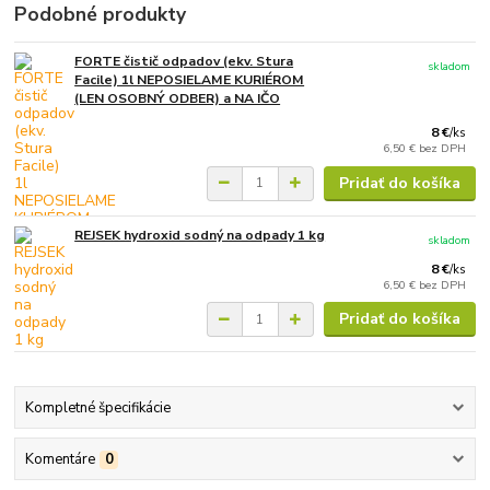
Podobné produkty
FORTE čistič odpadov (ekv. Stura
skladom
Facile) 1l NEPOSIELAME KURIÉROM
(LEN OSOBNÝ ODBER) a NA IČO
8 €
/
ks
6,50 €
bez DPH
Pridať do košíka
REJSEK hydroxid sodný na odpady 1 kg
skladom
8 €
/
ks
6,50 €
bez DPH
Pridať do košíka
Kompletné špecifikácie
Komentáre
0