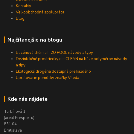
Kontakty
Veľkoobchodná spolupráca
Blog
Najčítanejšie na blogu
Bazénová chémia H2O POOL návody a typy
Dezinfekčné prostriedky disiCLEAN na báze polymérov návody
a tipy
Ekologická drogéria dostupná pre každého
Upratovacie pomôcky značky Vileda
Kde nás nájdete
Turbínová 1
(areál Prespor-u)
831 04
Bratislava