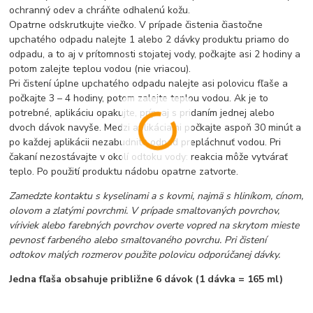
ochranný odev a chráňte odhalenú kožu.
Opatrne odskrutkujte viečko. V prípade čistenia čiastočne
upchatého odpadu nalejte 1 alebo 2 dávky produktu priamo do
odpadu, a to aj v prítomnosti stojatej vody, počkajte asi 2 hodiny a
potom zalejte teplou vodou (nie vriacou).
Pri čistení úplne upchatého odpadu nalejte asi polovicu fľaše a
počkajte 3 – 4 hodiny, potom zalejte teplou vodou. Ak je to
potrebné, aplikáciu opakujte, príp. aj s pridaním jednej alebo
dvoch dávok navyše. Medzi aplikáciami počkajte aspoň 30 minút a
po každej aplikácii nezabudnite odpad prepláchnuť vodou. Pri
čakaní nezostávajte v okolí odtoku vody: reakcia môže vytvárať
teplo. Po použití produktu nádobu opatrne zatvorte.
Zamedzte kontaktu s kyselinami a s kovmi, najmä s hliníkom, cínom,
olovom a zlatými povrchmi. V prípade smaltovaných povrchov,
víriviek alebo farebných povrchov overte vopred na skrytom mieste
pevnosť farbeného alebo smaltovaného povrchu. Pri čistení
odtokov malých rozmerov použite polovicu odporúčanej dávky.
Jedna fľaša obsahuje približne 6 dávok (1 dávka = 165 ml)