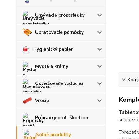
Umývacie prostriedky
Upratovacie pomôcky
Hygienický papier
Mydlá a krémy
Kompl
Osviežovače vzduchu
Komple
Vrecia
Tabletov
Prípravky proti škodcom
soli bez 
Tvrdosť v
Soľné produkty