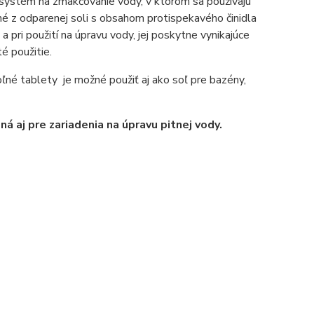
ý systém na zmäkčovanie vody, v ktorom sa používajú
né z odparenej soli s obsahom protispekavého činidla
 pri použití na úpravu vody, jej poskytne vynikajúce
é použitie.
ľné tablety je možné použiť aj ako soľ pre bazény,
 aj pre zariadenia na úpravu pitnej vody.