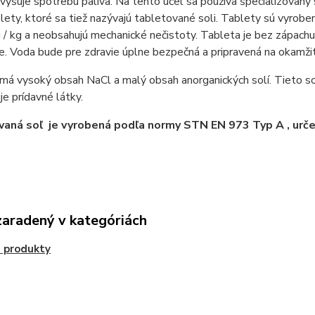
vyšuje spotrebu paliva. Na tento účel sa používa špecializovan
lety, ktoré sa tiež nazývajú tabletované soli. Tablety sú vyrobe
/ kg a neobsahujú mechanické nečistoty. Tableta je bez zápachu a
. Voda bude pre zdravie úplne bezpečná a pripravená na okamžit
má vysoký obsah NaCl a malý obsah anorganických solí. Tieto so
e prídavné látky.
aná soľ je vyrobená podľa normy STN EN 973 Typ A , určená
zaradený v kategóriách
 produkty