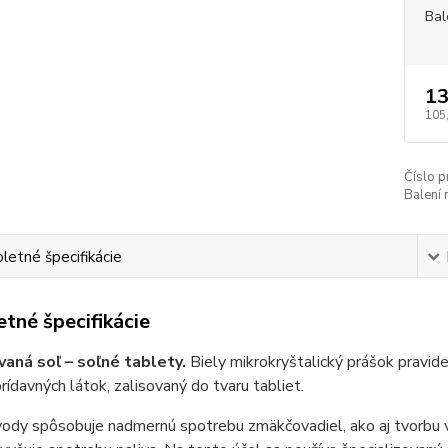
Bal
13
105
Číslo p
Balení 
etné špecifikácie
tné špecifikácie
aná soľ – soľné tablety.
Biely mikrokryštalický prášok pravidel
prídavných látok, zalisovaný do tvaru tabliet.
ody spôsobuje nadmernú spotrebu zmäkčovadiel, ako aj tvorbu v