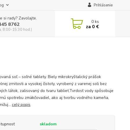
og
Prihlásenie
e si rady? Zavolajte.
0
ks
445 8762
za
0 €
a, 8:00-15:30 hod.)
ovaná soľ – soľné tablety. Biely mikrokryštalický prášok
lnej zrnitosti a vysokej čistoty, vyrobený z varenej soli bez
ných látok, zalisovaný do tvaru tabliet.Tvrdosť vody spôsobuje
nú spotrebu zmäkčovadiel, ako aj tvorbu vodného kameňa,
nižuj...
celý popis
tupnosť
skladom