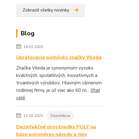
Zobraziť všetky novinky
Blog
18.03.2020
Upratovacie pomôcky značky Vileda
Značka Vileda je synonymom vysoko
kvalitných, spoľahlivých, inovatívnych a
trvanlivých výrobkov. Hlavným zámerom
rodinnej firmy, je už viac ako 60 ro...
čítať
celé
15.02.2020
Dezinfekcia
Dezinfekčné prostriedky POLY na
báze polymérov návody a tipy