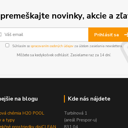
premeškajte novinky, akcie a zľa
Prihlásiť sa
Súhlasím so
spracovaním osobných údajov
za účelom zasielania newslettera.
Môžete sa kedykoľvek odhlásiť. Zasielame raz za 14 dní.
nejšie na blogu
Kde nás nájdete
ová chémia H2O POOL
Turbínová 1
 a typy
(areál Prespor-u)
ekčné prostriedky disiCLEAN
831 04