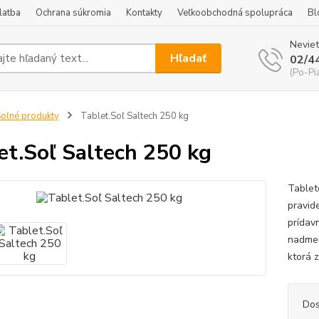
latba
Ochrana súkromia
Kontakty
Veľkoobchodná spolupráca
Bl
Neviet
Hľadať
02/4
(Po-Pi
oľné produkty
Tablet.Soľ Saltech 250 kg
et.Soľ Saltech 250 kg
Tablet
pravide
prídav
nadmer
ktorá z
Dos