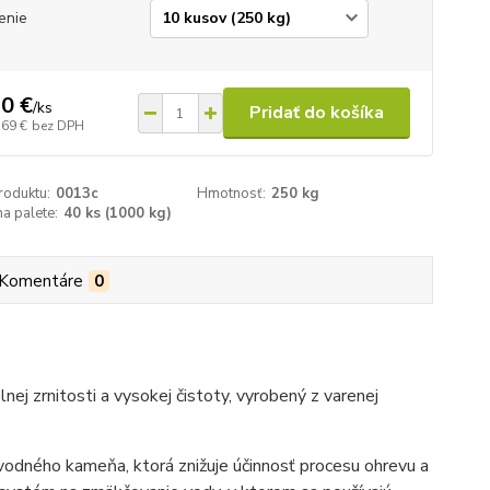
enie
0 €
/
ks
Pridať do košíka
,69 €
bez DPH
roduktu:
0013c
Hmotnosť:
250 kg
na palete:
40 ks (1000 kg)
Komentáre
0
nej zrnitosti a vysokej čistoty, vyrobený z varenej
odného kameňa, ktorá znižuje účinnosť procesu ohrevu a