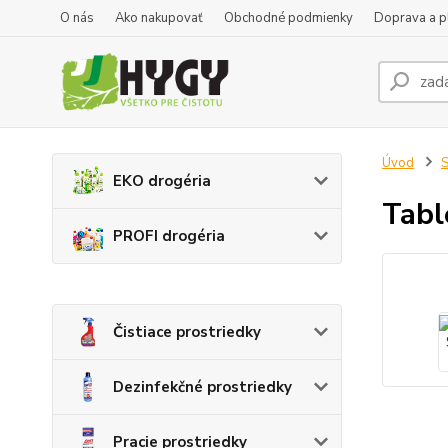
O nás
Ako nakupovať
Obchodné podmienky
Doprava a p
Úvod
S
EKO drogéria
Tabl
PROFI drogéria
Čistiace prostriedky
Dezinfekčné prostriedky
Pracie prostriedky