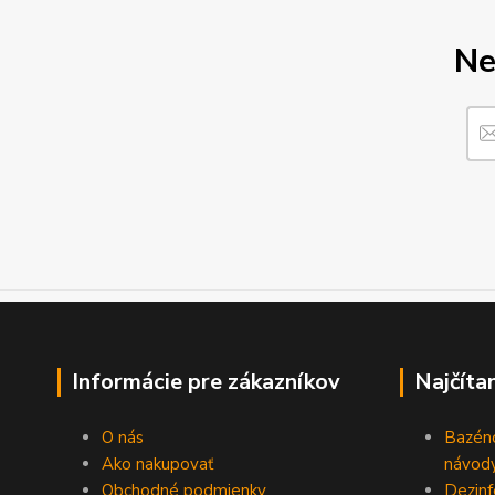
Ne
Informácie pre zákazníkov
Najčíta
O nás
Bazén
Ako nakupovať
návody
Obchodné podmienky
Dezinf