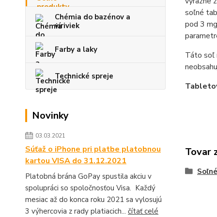
výrazne z
soľné tab
Chémia do bazénov a
pod 3 mg 
víriviek
parametre
Farby a laky
Táto soľ 
neobsahuj
Technické spreje
Tabletov
Novinky
03.03.2021
Súťaž o iPhone pri platbe platobnou
Tovar 
kartou VISA do 31.12.2021
Soľné
Platobná brána GoPay spustila akciu v
spolupráci so spoločnosťou Visa. Každý
mesiac až do konca roku 2021 sa vylosujú
3 výhercovia z rady platiacich...
čítať celé