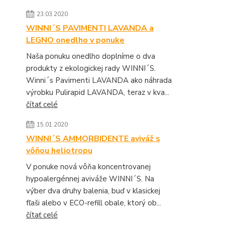
23.03.2020
WINNI´S PAVIMENTI LAVANDA a
LEGNO onedlho v ponuke
Naša ponuku onedlho doplníme o dva
produkty z ekologickej rady WINNI´S.
Winni´s Pavimenti LAVANDA ako náhrada
výrobku Pulirapid LAVANDA, teraz v kva...
čítať celé
15.01.2020
WINNI´S AMMORBIDENTE aviváž s
vôňou heliotropu
V ponuke nová vôňa koncentrovanej
hypoalergénnej aviváže WINNI´S. Na
výber dva druhy balenia, buď v klasickej
fľaši alebo v ECO-refill obale, ktorý ob...
čítať celé