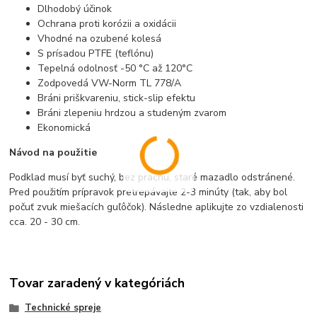
Dlhodobý účinok
Ochrana proti korózii a oxidácii
Vhodné na ozubené kolesá
S prísadou PTFE (teflónu)
Tepelná odolnosť -50 °C až 120°C
Zodpovedá VW-Norm TL 778/A
Bráni priškvareniu, stick-slip efektu
Bráni zlepeniu hrdzou a studeným zvarom
Ekonomická
Návod na použitie
Podklad musí byť suchý, bez prachu, staré mazadlo odstránené.
Pred použitím prípravok pretrepávajte 2-3 minúty (tak, aby bol
počuť zvuk miešacích guľôčok). Následne aplikujte zo vzdialenosti
cca. 20 - 30 cm.
Tovar zaradený v kategóriách
Technické spreje