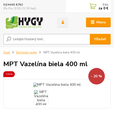
0
ks
02/4445 8762
za
0 €
(Po-Pia, 8:00-15:30 hod.)
Menu
Hľadať
Úvod
Technické spreje
MPT Vazelína biela 400 ml
MPT Vazelína biela 400 ml
Akcia
- 20 %