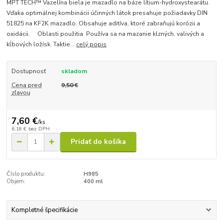
MPT TECH™ Vazelína biela je mazadlo na báze lítium-hydroxystearátu.
Vďaka optimálnej kombinácii účinných látok presahuje požiadavky DIN
51825 na KF2K mazadlo. Obsahuje aditíva, ktoré zabraňujú korózii a
oxidácii. Oblasti použitia Používa sa na mazanie klzných, valivých a
kĺbových ložísk. Taktie...
celý popis
Dostupnosť
skladom
Cena pred
9,50 €
zľavou
7,60 €
/
ks
6,18 €
bez DPH
Pridať do košíka
Číslo produktu:
H985
Objem:
400 ml
Kompletné špecifikácie