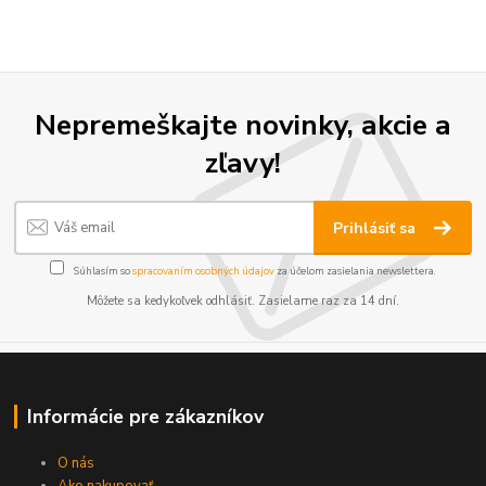
Nepremeškajte novinky, akcie a
zľavy!
Prihlásiť sa
Súhlasím so
spracovaním osobných údajov
za účelom zasielania newslettera.
Môžete sa kedykoľvek odhlásiť. Zasielame raz za 14 dní.
Informácie pre zákazníkov
O nás