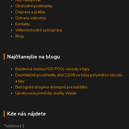
Ako nakupovať
Obchodné podmienky
Doprava a platba
Ochrana súkromia
Kontakty
Veľkoobchodná spolupráca
Blog
Najčítanejšie na blogu
Bazénová chémia H2O POOL návody a typy
Dezinfekčné prostriedky disiCLEAN na báze polymérov návody
a tipy
Ekologická drogéria dostupná pre každého
Upratovacie pomôcky značky Vileda
Kde nás nájdete
Turbínová 1