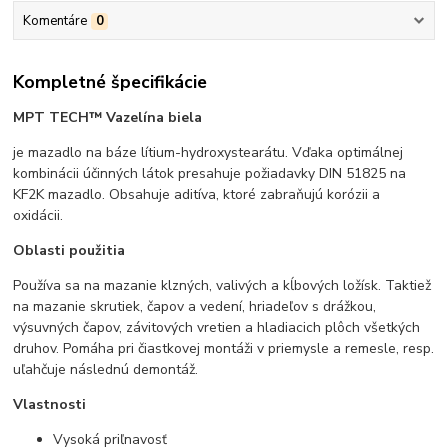
Komentáre
0
Kompletné špecifikácie
MPT TECH™ Vazelína biela
je mazadlo na báze lítium-hydroxystearátu. Vďaka optimálnej
kombinácii účinných látok presahuje požiadavky DIN 51825 na
KF2K mazadlo. Obsahuje aditíva, ktoré zabraňujú korózii a
oxidácii.
Oblasti použitia
Používa sa na mazanie klzných, valivých a kĺbových ložísk. Taktiež
na mazanie skrutiek, čapov a vedení, hriadeľov s drážkou,
výsuvných čapov, závitových vretien a hladiacich plôch všetkých
druhov. Pomáha pri čiastkovej montáži v priemysle a remesle, resp.
uľahčuje následnú demontáž.
Vlastnosti
Vysoká priľnavosť