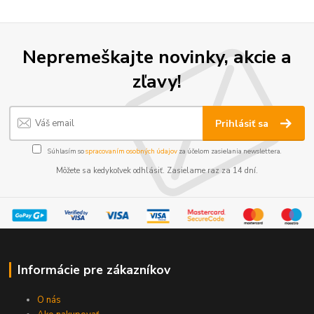
Nepremeškajte novinky, akcie a
zľavy!
Prihlásiť sa
Súhlasím so
spracovaním osobných údajov
za účelom zasielania newslettera.
Môžete sa kedykoľvek odhlásiť. Zasielame raz za 14 dní.
Informácie pre zákazníkov
O nás