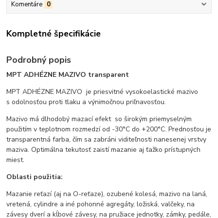
Komentáre
0
Kompletné špecifikácie
Podrobný popis
MPT ADHÉZNE MAZIVO transparent
MPT ADHÉZNE MAZIVO je priesvitné vysokoelastické mazivo
s odolnosťou proti tlaku a výnimočnou priľnavosťou.
Mazivo má dlhodobý mazací efekt so širokým priemyselným
použitím v teplotnom rozmedzí od -30°C do +200°C. Prednosťou je
transparentná farba, čím sa zabráni viditeľnosti nanesenej vrstvy
maziva. Optimálna tekutosť zaistí mazanie aj ťažko prístupných
miest.
Oblasti použitia:
Mazanie reťazí (aj na O-reťaze), ozubené kolesá, mazivo na laná,
vretená, cylindre a iné pohonné agregáty, ložiská, valčeky, na
závesy dverí a kĺbové závesy, na pružiace jednotky, zámky, pedále,