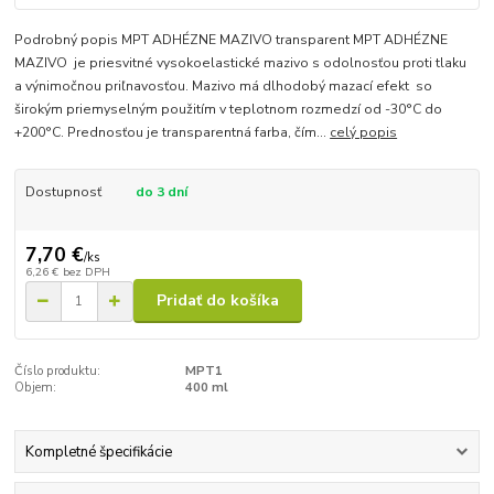
Podrobný popis MPT ADHÉZNE MAZIVO transparent MPT ADHÉZNE
MAZIVO je priesvitné vysokoelastické mazivo s odolnosťou proti tlaku
a výnimočnou priľnavosťou. Mazivo má dlhodobý mazací efekt so
širokým priemyselným použitím v teplotnom rozmedzí od -30°C do
+200°C. Prednosťou je transparentná farba, čím...
celý popis
Dostupnosť
do 3 dní
7,70 €
/
ks
6,26 €
bez DPH
Pridať do košíka
Číslo produktu:
MPT1
Objem:
400 ml
Kompletné špecifikácie