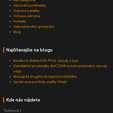
Ako nakupovať
Obchodné podmienky
Doprava a platba
Ochrana súkromia
Kontakty
Veľkoobchodná spolupráca
Blog
Najčítanejšie na blogu
Bazénová chémia H2O POOL návody a typy
Dezinfekčné prostriedky disiCLEAN na báze polymérov návody
a tipy
Ekologická drogéria dostupná pre každého
Upratovacie pomôcky značky Vileda
Kde nás nájdete
Turbínová 1