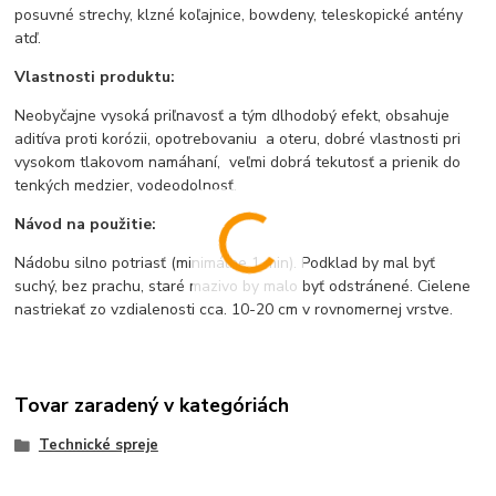
posuvné strechy, klzné koľajnice, bowdeny, teleskopické antény
atď.
Vlastnosti produktu:
Neobyčajne vysoká priľnavosť a tým dlhodobý efekt, obsahuje
aditíva proti korózii, opotrebovaniu a oteru, dobré vlastnosti pri
vysokom tlakovom namáhaní, veľmi dobrá tekutosť a prienik do
tenkých medzier, vodeodolnosť.
Návod na použitie:
Nádobu silno potriasť (minimálne 1 min). Podklad by mal byť
suchý, bez prachu, staré mazivo by malo byť odstránené. Cielene
nastriekať zo vzdialenosti cca. 10-20 cm v rovnomernej vrstve.
Tovar zaradený v kategóriách
Technické spreje