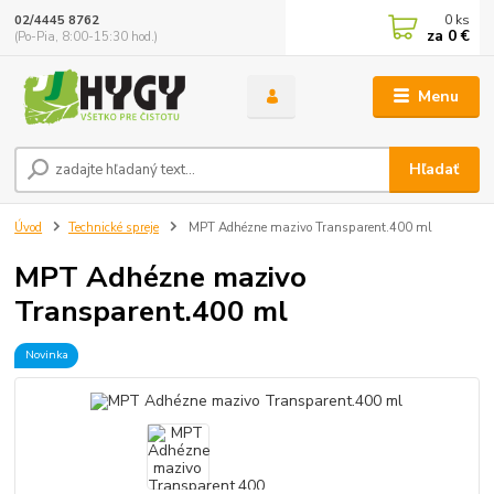
0
ks
02/4445 8762
za
0 €
(Po-Pia, 8:00-15:30 hod.)
Menu
Hľadať
Úvod
Technické spreje
MPT Adhézne mazivo Transparent.400 ml
MPT Adhézne mazivo
Transparent.400 ml
Novinka