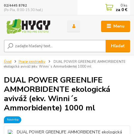
0
ks
02/4445 8762
za
0 €
(Po-Pia, 8:00-15:30 hod.)
Menu
Hľadať
Úvod
Pracie prostriedky
DUAL POWER GREENLIFE AMMORBIDENTE
ekologická aviváž (ekv. Winni´s Ammorbidente) 1000 ml
DUAL POWER GREENLIFE
AMMORBIDENTE ekologická
aviváž (ekv. Winni´s
Ammorbidente) 1000 ml
Novinka