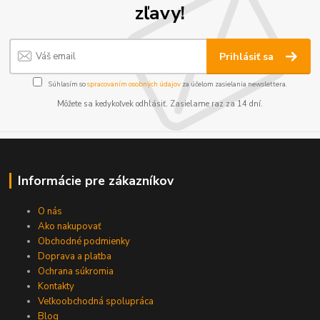
zľavy!
Prihlásiť sa
Súhlasím so
spracovaním osobných údajov
za účelom zasielania newslettera.
Môžete sa kedykoľvek odhlásiť. Zasielame raz za 14 dní.
Informácie pre zákazníkov
O nás
Ako nakupovať
Obchodné podmienky
Doprava a platba
Ochrana súkromia
Kontakty
Veľkoobchodná spolupráca
Blog