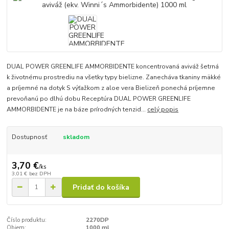
DUAL POWER GREENLIFE AMMORBIDENTE koncentrovaná aviváž šetrná
k životnému prostrediu na všetky typy bielizne. Zanecháva tkaniny mäkké
a príjemné na dotyk S výťažkom z aloe vera Bielizeň ponechá príjemne
prevoňanú po dlhú dobu Receptúra DUAL POWER GREENLIFE
AMMORBIDENTE je na báze prírodných tenzid...
celý popis
Dostupnosť
skladom
3,70 €
/
ks
3,01 €
bez DPH
Pridať do košíka
Číslo produktu:
2270DP
Objem:
1000 ml