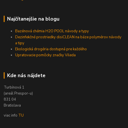
Najčítanejšie na blogu
Bazénová chémia H2O POOL návody a typy
Dezinfekčné prostriedky disiCLEAN na báze polymérov návody
a tipy
Ekologická drogéria dostupná pre každého
Upratovacie pomôcky značky Vileda
Kde nás nájdete
Turbínová 1
(areál Prespor-u)
831 04
Bratislava
viac info
TU