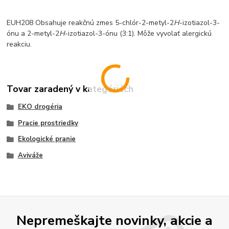
EUH208 Obsahuje reakčnú zmes 5-chlór-2-metyl-2
H
-izotiazol-3-
ónu a 2-metyl-2
H
-izotiazol-3-ónu (3:1). Môže vyvolať alergickú
reakciu.
Tovar zaradený v kategóriách
EKO drogéria
Pracie prostriedky
Ekologické pranie
Aviváže
Nepremeškajte novinky, akcie a