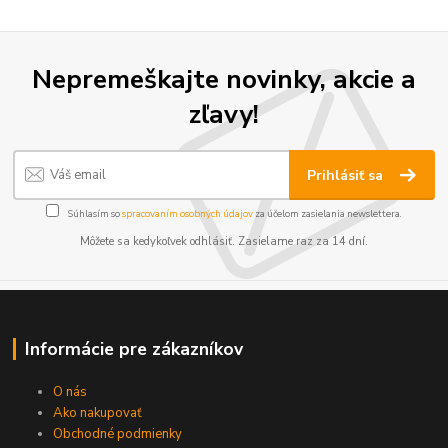
Nepremeškajte novinky, akcie a
zľavy!
Prihlásiť sa
Súhlasím so
spracovaním osobných údajov
za účelom zasielania newslettera.
Môžete sa kedykoľvek odhlásiť. Zasielame raz za 14 dní.
Informácie pre zákazníkov
O nás
Ako nakupovať
Obchodné podmienky