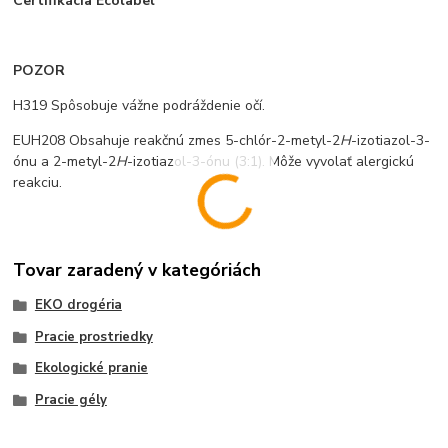
Certifikácia Ecolabel
POZOR
H319 Spôsobuje vážne podráždenie očí.
EUH208 Obsahuje reakčnú zmes 5-chlór-2-metyl-2
H
-izotiazol-3-
ónu a 2-metyl-2
H
-izotiazol-3-ónu (3:1). Môže vyvolať alergickú
reakciu.
Tovar zaradený v kategóriách
EKO drogéria
Pracie prostriedky
Ekologické pranie
Pracie gély