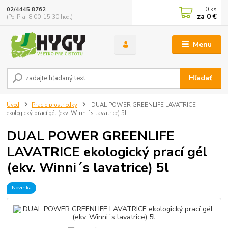
0
ks
02/4445 8762
za
0 €
(Po-Pia, 8:00-15:30 hod.)
Menu
Hľadať
Úvod
Pracie prostriedky
DUAL POWER GREENLIFE LAVATRICE
ekologický prací gél (ekv. Winni´s lavatrice) 5l
DUAL POWER GREENLIFE
LAVATRICE ekologický prací gél
(ekv. Winni´s lavatrice) 5l
Novinka