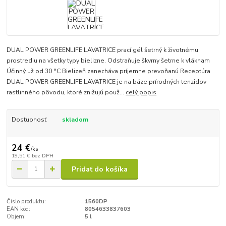
DUAL POWER GREENLIFE LAVATRICE prací gél šetrný k životnému
prostrediu na všetky typy bielizne. Odstraňuje škvrny šetrne k vláknam
Účinný už od 30 °C Bielizeň zanecháva príjemne prevoňanú Receptúra
DUAL POWER GREENLIFE LAVATRICE je na báze prírodných tenzidov
rastlinného pôvodu, ktoré znižujú použ...
celý popis
Dostupnosť
skladom
24 €
/
ks
19,51 €
bez DPH
Pridať do košíka
Číslo produktu:
1560DP
EAN kód:
8054633837603
Objem:
5 l