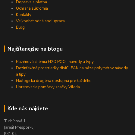
Doprava a platba
Ochrana súkromia
Kontakty
Veľkoobchodná spolupráca
Blog
Najčítanejšie na blogu
Bazénová chémia H2O POOL návody a typy
Dezinfekčné prostriedky disiCLEAN na báze polymérov návody
a tipy
Ekologická drogéria dostupná pre každého
Upratovacie pomôcky značky Vileda
Kde nás nájdete
Turbínová 1
(areál Prespor-u)
831 04