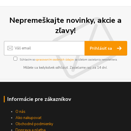
Nepremeškajte novinky, akcie a
zľavy!
Prihlásiť sa
Súhlasím so
spracovaním osobných údajov
za účelom zasielania newslettera.
Môžete sa kedykoľvek odhlásiť. Zasielame raz za 14 dní.
Informácie pre zákazníkov
O nás
Ako nakupovať
Obchodné podmienky
Doprava a platba