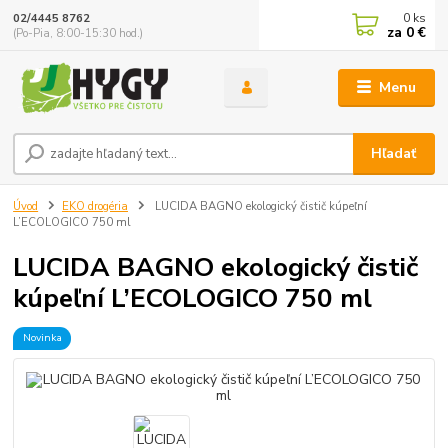
0
ks
02/4445 8762
za
0 €
(Po-Pia, 8:00-15:30 hod.)
Menu
Hľadať
Úvod
EKO drogéria
LUCIDA BAGNO ekologický čistič kúpeľní
L’ECOLOGICO 750 ml
LUCIDA BAGNO ekologický čistič
kúpeľní L’ECOLOGICO 750 ml
Novinka