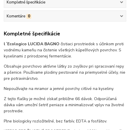
Kompletné špecifikácie
Komentáre
0
Kompletné špecifikácie
l´Ecologico LUCIDA BAGNO
čistiaci prostriedok s účinkom proti
vodnému kameňu na čistenie všetkých kúpeľňových povrchov.
S
kyselinami z prirodzenej fermentácie.
Obsahuje povrchovo aktívne látky zo zvyškov pri spracovaní repy
a pšenice. Používame plodiny pestované na priemyselné účely, nie
pre potravinárstvo.
Nepoužívajte na mramor a jemné povrchy citlivé na kyseliny.
Z tejto flašky je možné získať približne 66 dávok. Odporúčaná
dávka vám umožní šetriť peniaze a minimalizovať vplyv na životné
prostredie.
Plne biologicky rozložiteľné, bez farbív, EDTA a fosfátov.