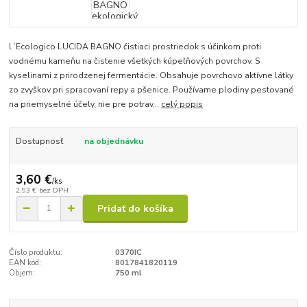
l´Ecologico LUCIDA BAGNO čistiaci prostriedok s účinkom proti
vodnému kameňu na čistenie všetkých kúpeľňových povrchov. S
kyselinami z prirodzenej fermentácie. Obsahuje povrchovo aktívne látky
zo zvyškov pri spracovaní repy a pšenice. Používame plodiny pestované
na priemyselné účely, nie pre potrav...
celý popis
Dostupnosť
na objednávku
3,60 €
/
ks
2,93 €
bez DPH
Pridať do košíka
Číslo produktu:
0370IC
EAN kód:
8017841820119
Objem:
750 ml