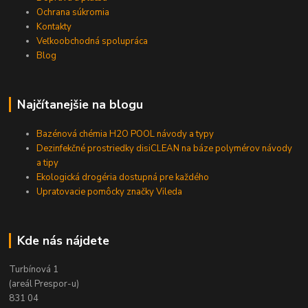
Ochrana súkromia
Kontakty
Veľkoobchodná spolupráca
Blog
Najčítanejšie na blogu
Bazénová chémia H2O POOL návody a typy
Dezinfekčné prostriedky disiCLEAN na báze polymérov návody
a tipy
Ekologická drogéria dostupná pre každého
Upratovacie pomôcky značky Vileda
Kde nás nájdete
Turbínová 1
(areál Prespor-u)
831 04