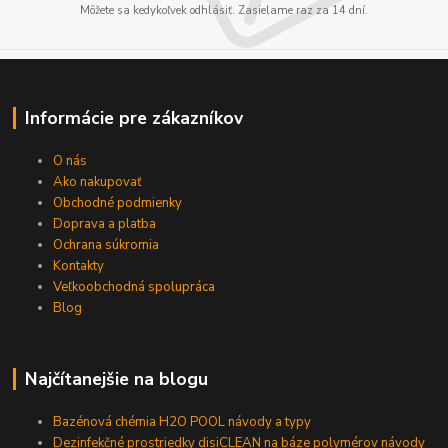
Môžete sa kedykoľvek odhlásiť. Zasielame raz za 14 dní.
Informácie pre zákazníkov
O nás
Ako nakupovať
Obchodné podmienky
Doprava a platba
Ochrana súkromia
Kontakty
Veľkoobchodná spolupráca
Blog
Najčítanejšie na blogu
Bazénová chémia H2O POOL návody a typy
Dezinfekčné prostriedky disiCLEAN na báze polymérov návody