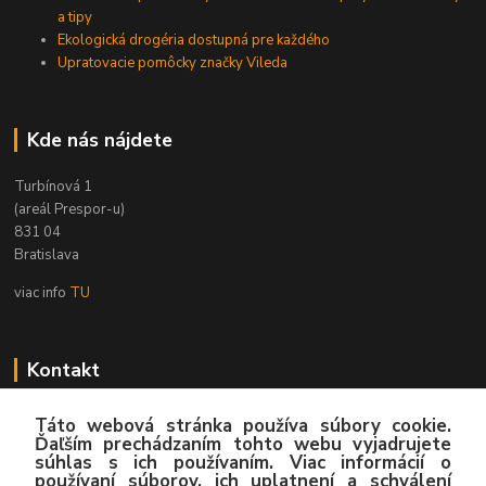
a tipy
Ekologická drogéria dostupná pre každého
Upratovacie pomôcky značky Vileda
Kde nás nájdete
Turbínová 1
(areál Prespor-u)
831 04
Bratislava
viac info
TU
Kontakt
Zákaznícka podpora
Táto webová stránka používa súbory cookie.
02/4445 8762
Ďaľším prechádzaním tohto webu vyjadrujete
súhlas s ich používaním. Viac informácií o
(Po-Pia, 8:00-15:30 hod.)
používaní súborov, ich uplatnení a schválení