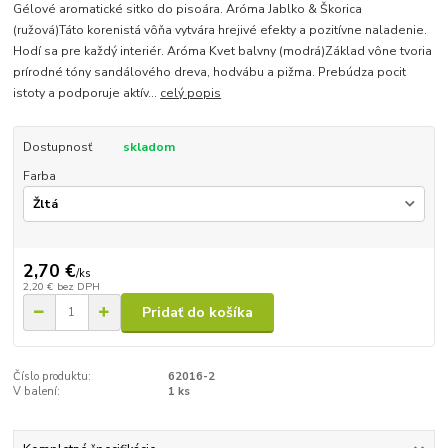
Gélové aromatické sitko do pisoára. Aróma Jablko & Škorica
(ružová)Táto korenistá vôňa vytvára hrejivé efekty a pozitívne naladenie.
Hodí sa pre každý interiér. Aróma Kvet balvny (modrá)Základ vône tvoria
prírodné tóny sandálového dreva, hodvábu a pižma. Prebúdza pocit
istoty a podporuje aktív...
celý popis
Dostupnosť
skladom
Farba
2,70 €
/
ks
2,20 €
bez DPH
Pridať do košíka
Číslo produktu:
62016-2
V balení:
1 ks