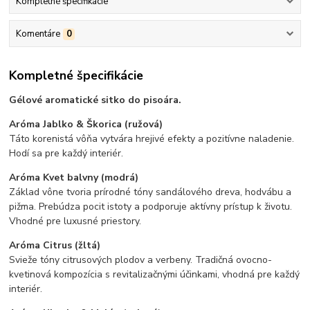
Kompletné špecifikácie
Komentáre
0
Kompletné špecifikácie
Gélové aromatické sitko do pisoára.
Aróma Jablko & Š
korica (ružová)
Táto korenistá vôňa vytvára hrejivé efekty a pozitívne naladenie.
Hodí sa pre každý interiér.
Aróma Kvet balvny (modrá)
Základ vône tvoria prírodné tóny sandálového dreva, hodvábu a
pižma. Prebúdza pocit istoty a podporuje aktívny prístup k životu.
Vhodné pre luxusné priestory.
Aróma Citrus (žltá)
Svieže tóny citrusových plodov a verbeny. Tradičná ovocno-
kvetinová kompozícia s revitalizačnými účinkami, vhodná pre každý
interiér.