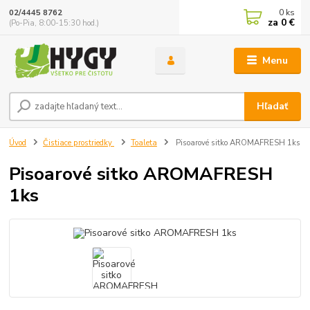
0
ks
02/4445 8762
za
0 €
(Po-Pia, 8:00-15:30 hod.)
Menu
Hľadať
Úvod
Čistiace prostriedky
Toaleta
Pisoarové sitko AROMAFRESH 1ks
Pisoarové sitko AROMAFRESH
1ks