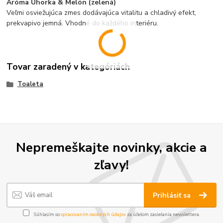
Aróma Uhorka & Melón (zelená)
Veľmi osviežujúca zmes dodávajúca vitalitu a chladivý efekt,
prekvapivo jemná. Vhodné do každého interiéru.
Tovar zaradený v kategóriách
Toaleta
Nepremeškajte novinky, akcie a
zľavy!
Prihlásiť sa
Súhlasím so
spracovaním osobných údajov
za účelom zasielania newslettera.