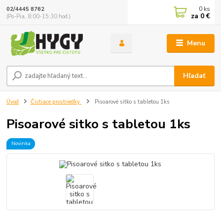
0
ks
02/4445 8762
za
0 €
(Po-Pia, 8:00-15:30 hod.)
Menu
Hľadať
Úvod
Čistiace prostriedky
Pisoarové sitko s tabletou 1ks
Pisoarové sitko s tabletou 1ks
Novinka