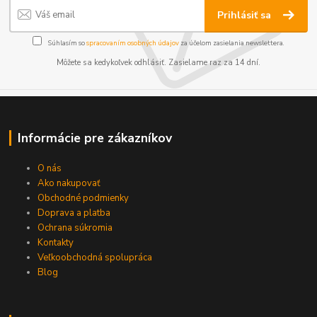
Prihlásiť sa
Súhlasím so
spracovaním osobných údajov
za účelom zasielania newslettera.
Môžete sa kedykoľvek odhlásiť. Zasielame raz za 14 dní.
Informácie pre zákazníkov
O nás
Ako nakupovať
Obchodné podmienky
Doprava a platba
Ochrana súkromia
Kontakty
Veľkoobchodná spolupráca
Blog