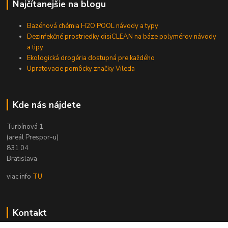
Najčítanejšie na blogu
Bazénová chémia H2O POOL návody a typy
Dezinfekčné prostriedky disiCLEAN na báze polymérov návody
a tipy
Ekologická drogéria dostupná pre každého
Upratovacie pomôcky značky Vileda
Kde nás nájdete
Turbínová 1
(areál Prespor-u)
831 04
Bratislava
viac info
TU
Kontakt