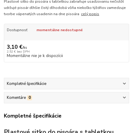
Plastové sitko do pisoára s tabletkou zabraňuje usadzovaniu nečistôt
udržujé pisoár dlhšie čistý dlhodobá vôňa niekoľko týždňov zamedzuje
tvorbe vápenatých usadenin na dne pisoára
celý popis
Dostupnosť
momentálne nedostupné
3,10 €
/
ks
2,52 €
bez DPH
Momentálne nie je k dispozícii
Kompletné špecifikácie
Komentáre
0
Kompletné špecifikácie
Plastové sitko do pisoára s tabletkou