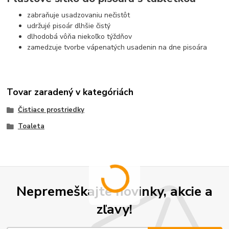
zabraňuje usadzovaniu nečistôt
udržujé pisoár dlhšie čistý
dlhodobá vôňa niekoľko týždňov
zamedzuje tvorbe vápenatých usadenin na dne pisoára
Tovar zaradený v kategóriách
Čistiace prostriedky
Toaleta
Nepremeškajte novinky, akcie a
zľavy!