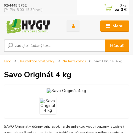
0
ks
02/4445 8762
za
0 €
(Po-Pia, 8:00-15:30 hod.)
Menu
Hľadať
Úvod
Dezinfekčné prostriedky
Na báze chlóru
Savo Originál 4 kg
Savo Originál 4 kg
SAVO Original – účinný prípravok na dezinfekciu vody (bazény, studne)
a povrchov. Spoľahlivo likviduje baktérie, vírusy, riasy a mikroskopické