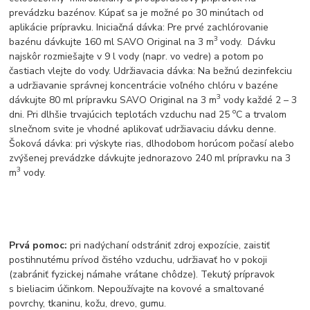
prevádzku bazénov. Kúpať sa je možné po 30 minútach od
aplikácie prípravku. Iniciačná dávka: Pre prvé zachlórovanie
3
bazénu dávkujte 160 ml SAVO Original na 3 m
vody. Dávku
najskôr rozmiešajte v 9 l vody (napr. vo vedre) a potom po
častiach vlejte do vody. Udržiavacia dávka: Na bežnú dezinfekciu
a udržiavanie správnej koncentrácie voľného chlóru v bazéne
3
dávkujte 80 ml prípravku SAVO Original na 3 m
vody každé 2 – 3
o
dni. Pri dlhšie trvajúcich teplotách vzduchu nad 25
C a trvalom
slnečnom svite je vhodné aplikovať udržiavaciu dávku denne.
Šoková dávka: pri výskyte rias, dlhodobom horúcom počasí alebo
zvýšenej prevádzke dávkujte jednorazovo 240 ml prípravku na 3
3
m
vody.
Prvá pomoc:
pri nadýchaní odstrániť zdroj expozície, zaistiť
postihnutému prívod čistého vzduchu, udržiavať ho v pokoji
(zabrániť fyzickej námahe vrátane chôdze). Tekutý prípravok
s bieliacim účinkom. Nepoužívajte na kovové a smaltované
povrchy, tkaninu, kožu, drevo, gumu.