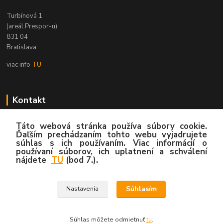
Turbínová 1
(areál Prespor-u)
831 04
Bratislava
viac info
TU
Kontakt
Zákaznícka podpora
Táto webová stránka používa súbory cookie.
02/4445 8762
Ďaľším prechádzaním tohto webu vyjadrujete
(Po-Pia, 8:00-15:30 hod.)
súhlas s ich používaním. Viac informácií o
používaní súborov, ich uplatnení a schválení
nájdete
TU
(bod 7.).
info@hygy.sk
Súhlasím
Nastavenia
© 2020 by Hygy.sk
Súhlas môžete odmietnuť
tu
.