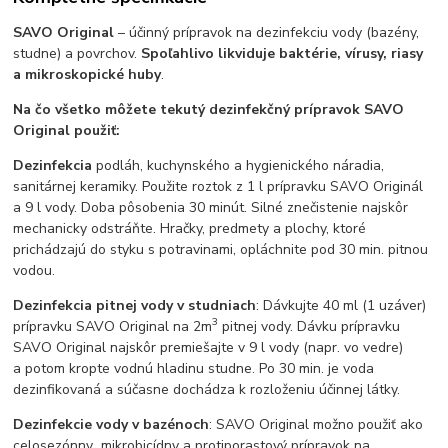
SAVO Original
– účinný prípravok na dezinfekciu vody (bazény,
studne) a povrchov.
Spoľahlivo likviduje baktérie, vírusy, riasy
a mikroskopické huby
.
Na čo všetko môžete tekutý dezinfekčný prípravok SAVO
Original použiť:
Dezinfekcia
podláh, kuchynského a hygienického náradia,
sanitárnej keramiky. Použite roztok z 1 l prípravku SAVO Originál
a 9 l vody. Doba pôsobenia 30 minút. Silné znečistenie najskôr
mechanicky odstráňte. Hračky, predmety a plochy, ktoré
prichádzajú do styku s potravinami, opláchnite pod 30 min. pitnou
vodou.
Dezinfekcia pitnej vody v studniach
: Dávkujte 40 ml (1 uzáver)
3
prípravku SAVO Original na 2m
pitnej vody. Dávku prípravku
SAVO Original najskôr premiešajte v 9 l vody (napr. vo vedre)
a potom kropte vodnú hladinu studne. Po 30 min. je voda
dezinfikovaná a súčasne dochádza k rozloženiu účinnej látky.
Dezinfekcie vody v bazénoch
: SAVO Original možno použiť ako
celosezónny mikrobicídny a protiporastový prípravok na