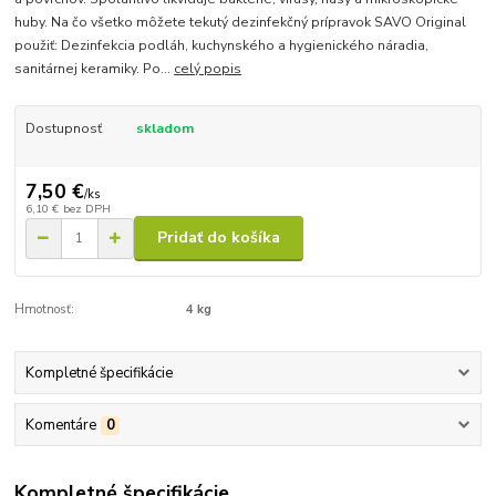
huby. Na čo všetko môžete tekutý dezinfekčný prípravok SAVO Original
použiť: Dezinfekcia podláh, kuchynského a hygienického náradia,
sanitárnej keramiky. Po...
celý popis
Dostupnosť
skladom
7,50 €
/
ks
6,10 €
bez DPH
Pridať do košíka
Hmotnosť:
4 kg
Kompletné špecifikácie
Komentáre
0
Kompletné špecifikácie