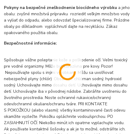
Pokyny na bezpečné zneškodnenie biocídneho výrobku
a jeho
obalu: zvyšné množstvá prípravku rozriediť veľkým množstvo vody
a vyliať do odpadu, alebo odovzdať špecializovanej firme. Prázdne
obaly po dôkladnom vypláchnutí dajte na recykláciu. Zákaz
opakovaného použitia obalu.
Bezpečnostné informácie:
Spôsobuje vážne poleptanie kože a poškodenie očí. Veľmi toxický
pre vodné organizmy. Môže byť korozívna pre kovy. Pozor!
Nepoužívajte spolu s inými výrobkami. Môžu sa uvoľňovať
nebezpečné plyny (chlór). Obsahuje: chlórnan sodný, hydroxid
sodný. Uchovávajte mimo dosahu detí. Uchovávajte mimo dosahu
detí. Uchovávajte iba v pôvodnej nádobe. Zabráňte uvoľneniu do
životného prostredia. Noste ochranné rukavice/ochranný
odev/ochranné okuliare/ochranu tváre. PRI KONTAKTE
S POKOŽKOU (alebo vlasmi): všetky kontaminované časti odevu
okamžite vyzlečte. Pokožku opláchnite vodou/sprchou. PO
ZASIAHNUTÍ OČÍ: Niekoľko minút ich opatrne vyplachujte vodu.
Ak používate kontaktné šošovky a ak je to možné, odstráňte ich.