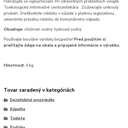
Pokračujte vo vyplachovaní. Pri zdravotných problémoch volajte
Toxikologické informačné centrum/lekára. Zozbierajte uniknutý
produkt. Zneškodnite nádobu v súlade s platnou legislatívou,
umiestnite prázdnu nádobu do komunálneho odpadu.
Obsahuje
: chlórnan sodný, hydroxid sodný
Používajte biocídne výrobky bezpečne!
Pred použitím si
prečítajte údaje na obale a pripojené informácie o výrobku.
Hmotnosť:
4 kg
Tovar zaradený v kategóriách
Dezinfekčné prostriedky
Kúpeľňa
Toaleta
Podlahy