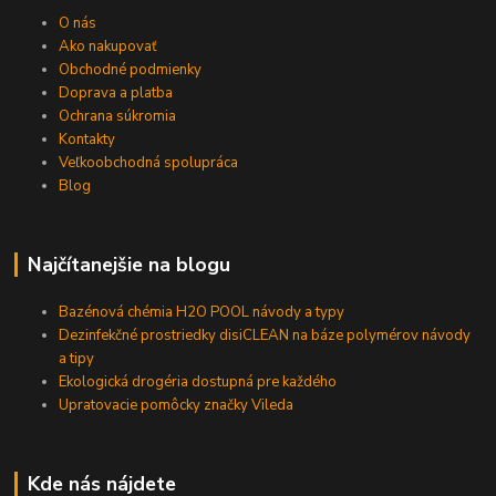
O nás
Ako nakupovať
Obchodné podmienky
Doprava a platba
Ochrana súkromia
Kontakty
Veľkoobchodná spolupráca
Blog
Najčítanejšie na blogu
Bazénová chémia H2O POOL návody a typy
Dezinfekčné prostriedky disiCLEAN na báze polymérov návody
a tipy
Ekologická drogéria dostupná pre každého
Upratovacie pomôcky značky Vileda
Kde nás nájdete