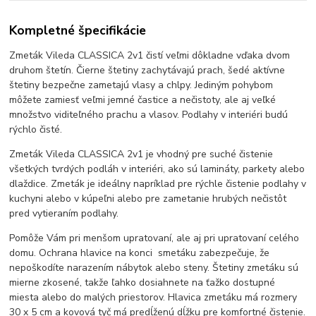
Kompletné špecifikácie
Zmeták Vileda CLASSICA 2v1 čistí veľmi dôkladne vďaka dvom
druhom štetín. Čierne štetiny zachytávajú prach, šedé aktívne
štetiny bezpečne zametajú vlasy a chlpy. Jediným pohybom
môžete zamiesť veľmi jemné častice a nečistoty, ale aj veľké
množstvo viditeľného prachu a vlasov. Podlahy v interiéri budú
rýchlo čisté.
Zmeták Vileda CLASSICA 2v1 je vhodný pre suché čistenie
všetkých tvrdých podláh v interiéri, ako sú lamináty, parkety alebo
dlaždice. Zmeták je ideálny napríklad pre rýchle čistenie podlahy v
kuchyni alebo v kúpeľni alebo pre zametanie hrubých nečistôt
pred vytieraním podlahy.
Pomôže Vám pri menšom upratovaní, ale aj pri upratovaní celého
domu. Ochrana hlavice na konci smetáku zabezpečuje, že
nepoškodíte narazením nábytok alebo steny. Štetiny zmetáku sú
mierne zkosené, takže ľahko dosiahnete na ťažko dostupné
miesta alebo do malých priestorov. Hlavica zmetáku má rozmery
30 x 5 cm a kovová tyč má predĺženú dĺžku pre komfortné čistenie.