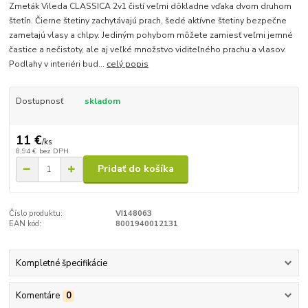
Zmeták Vileda CLASSICA 2v1 čistí veľmi dôkladne vďaka dvom druhom
štetín. Čierne štetiny zachytávajú prach, šedé aktívne štetiny bezpečne
zametajú vlasy a chlpy. Jediným pohybom môžete zamiesť veľmi jemné
častice a nečistoty, ale aj veľké množstvo viditeľného prachu a vlasov.
Podlahy v interiéri bud...
celý popis
Dostupnosť
skladom
11 €
/
ks
8,94 €
bez DPH
Pridať do košíka
Číslo produktu:
VI148063
EAN kód:
8001940012131
Kompletné špecifikácie
Komentáre
0