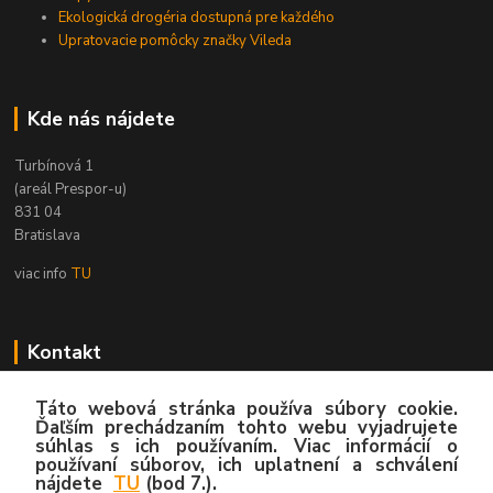
Ekologická drogéria dostupná pre každého
Upratovacie pomôcky značky Vileda
Kde nás nájdete
Turbínová 1
(areál Prespor-u)
831 04
Bratislava
viac info
TU
Kontakt
Zákaznícka podpora
Táto webová stránka používa súbory cookie.
02/4445 8762
Ďaľším prechádzaním tohto webu vyjadrujete
súhlas s ich používaním. Viac informácií o
(Po-Pia, 8:00-15:30 hod.)
používaní súborov, ich uplatnení a schválení
nájdete
TU
(bod 7.).
info@hygy.sk