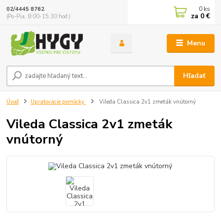
0
ks
02/4445 8762
za
0 €
(Po-Pia, 8:00-15:30 hod.)
Menu
Hľadať
Úvod
Upratovacie pomôcky
Vileda Classica 2v1 zmeták vnútorný
Vileda Classica 2v1 zmeták
vnútorný