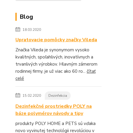
Blog
18.03.2020
Upratovacie pomôcky značky Vileda
Značka Vileda je synonymom vysoko
kvalitných, spoľahlivých, inovatívnych a
trvanlivých výrobkov. Hlavným zámerom
rodinnej firmy, je už viac ako 60 ro...
čítať
celé
15.02.2020
Dezinfekcia
Dezinfekčné prostriedky POLY na
báze polymérov návody a tipy
produkty POLY HOME a PETS sú vďaka
novo vyvinutej technológii revolúciou v