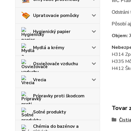
WC Pratic
Odstráni 
Upratovacie pomôcky
Pôsobí aj
Hygienický papier
Objem: 
Nebezpe
Mydlá a krémy
H314 Zpô
H335 Môž
Osviežovače vzduchu
H412 Škod
Vrecia
Prípravky proti škodcom
Tovar 
Soľné produkty
Čisti
Chémia do bazénov a