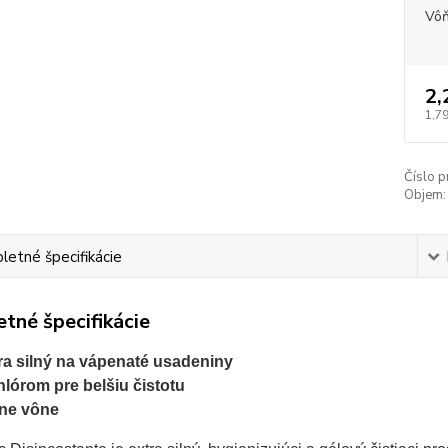
Vô
2,
1,79
Číslo p
Objem:
etné špecifikácie
tné špecifikácie
ra silný na vápenaté usadeniny
hlórom pre belšiu čistotu
ne vône