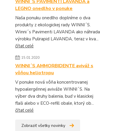
WINNI´S PAVIMENTI LAVANDA a
LEGNO onedlho v ponuke
Naša ponuku onedlho doplníme o dva
produkty z ekologickej rady WINNI´S.
Winni´s Pavimenti LAVANDA ako náhrada
výrobku Pulirapid LAVANDA, teraz v kva...
čítať celé
15.01.2020
WINNI´S AMMORBIDENTE aviváž s
vôňou heliotropu
V ponuke nová vôňa koncentrovanej
hypoalergénnej aviváže WINNI´S. Na
výber dva druhy balenia, buď v klasickej
fľaši alebo v ECO-refill obale, ktorý ob...
čítať celé
Zobraziť všetky novinky