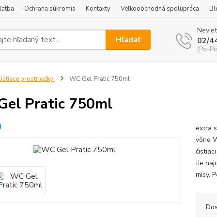
latba
Ochrana súkromia
Kontakty
Veľkoobchodná spolupráca
Bl
Neviet
Hľadať
02/4
(Po-Pi
istiace prostriedky
WC Gel Pratic 750ml
el Pratic 750ml
extra 
vône WC
čistiac
tie na
misy. P
Dos