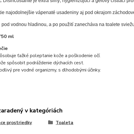
 Disincostante je extra silný, hygienizujúci a gélový čistiaci p
tie najodolnejšie vápenaté usadeniny aj pod okrajom záchodove
 pod vodnou hladinou, a po použití zanecháva na toalete sviež
750 ml
čie
sobuje ťažké poleptanie kože a poškodenie očí.
e spôsobit podráždenie dýchacích cest.
livý pre vodné organizmy, s dlhodobými účinky.
zaradený v kategóriách
ace prostriedky
Toaleta