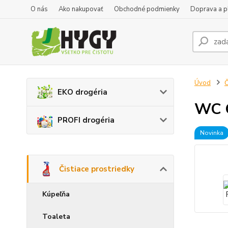
O nás
Ako nakupovať
Obchodné podmienky
Doprava a p
Úvod
Č
EKO drogéria
WC G
PROFI drogéria
Novinka
Čistiace prostriedky
Kúpeľňa
Toaleta