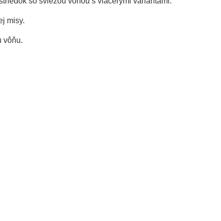
rostriedok so sviežou vôňou s viacerými variantami.
j misy.
u vôňu.