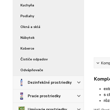
Kuchyňa
Podlahy
Okná a sklá
Nábytok
Koberce
Čističe odpadov
Kompl
Odvápňovače
Komple
Dezinfekčné prostriedky
ext
s c
Pracie prostriedky
rôz
Umývacie prostriedky