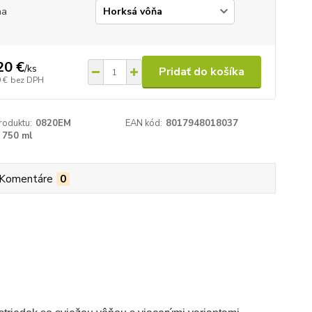
ňa
20 €
/
ks
Pridať do košíka
 €
bez DPH
roduktu:
0820EM
EAN kód:
8017948018037
750 ml
Komentáre
0