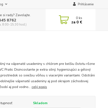
og
Prihlásenie
e si rady? Zavolajte.
0
ks
445 8762
za
0 €
a, 8:00-15:30 hod.)
silný na vápenaté usadeniny s chlórom pre belšiu čistotu rôzne
 Pratic Disincostante je extra silný, hygienizujúci a gélový
i prostriedok so sviežou vôňou s viacerými variantami. Odstráni
jodolnejšie vápenaté usadeniny aj pod okrajom záchodovej
ôsobí aj pod vodno...
celý popis
tupnosť
Skladom