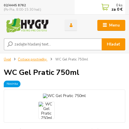
0
ks
02/4445 8762
za
0 €
(Po-Pia, 8:00-15:30 hod.)
Menu
Hľadať
Úvod
Čistiace prostriedky
WC Gel Pratic 750ml
WC Gel Pratic 750ml
Novinka