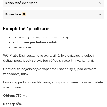
Kompletné špecifikácie
Komentáre
0
Kompletné špecifikácie
extra silný na vápenaté usadeniny
s chlórom pre belšiu čistotu
rôzne vône
WC Pratic Disincostante je extra silný, hygienizujúci a gélový
čistiaci prostriedok so sviežou vôňou s viacerými variantami.
Odstráni tie najodolnejšie vápenaté usadeniny aj pod okrajom
záchodovej misy.
Pôsobí aj pod vodnou hladinou, a po použití zanecháva na toalete
sviežu vôňu.
Objem: 750 ml
Nebezpečie