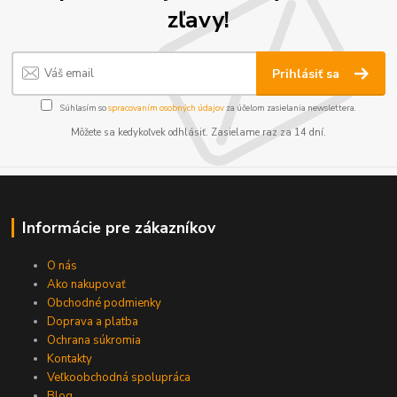
zľavy!
Prihlásiť sa
Súhlasím so
spracovaním osobných údajov
za účelom zasielania newslettera.
Môžete sa kedykoľvek odhlásiť. Zasielame raz za 14 dní.
Informácie pre zákazníkov
O nás
Ako nakupovať
Obchodné podmienky
Doprava a platba
Ochrana súkromia
Kontakty
Veľkoobchodná spolupráca
Blog