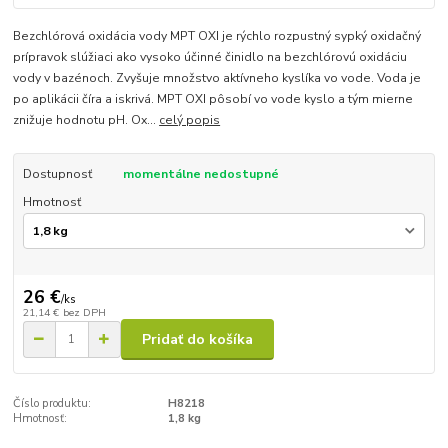
Bezchlórová oxidácia vody MPT OXI je rýchlo rozpustný sypký oxidačný
prípravok slúžiaci ako vysoko účinné činidlo na bezchlórovú oxidáciu
vody v bazénoch. Zvyšuje množstvo aktívneho kyslíka vo vode. Voda je
po aplikácii číra a iskrivá. MPT OXI pôsobí vo vode kyslo a tým mierne
znižuje hodnotu pH. Ox...
celý popis
Dostupnosť
momentálne nedostupné
Hmotnosť
26 €
/
ks
21,14 €
bez DPH
Pridať do košíka
Číslo produktu:
H8218
Hmotnosť:
1,8 kg