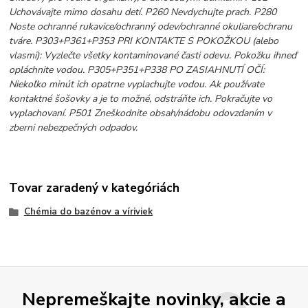
Uchovávajte mimo dosahu detí. P260 Nevdychujte prach. P280
Noste ochranné rukavice/ochranný odev/ochranné okuliare/ochranu
tváre. P303+P361+P353 PRI KONTAKTE S POKOŽKOU (alebo
vlasmi): Vyzlečte všetky kontaminované časti odevu. Pokožku ihneď
opláchnite vodou. P305+P351+P338 PO ZASIAHNUTÍ OČÍ:
Niekoľko minút ich opatrne vyplachujte vodou. Ak používate
kontaktné šošovky a je to možné, odstráňte ich. Pokračujte vo
vyplachovaní. P501 Zneškodnite obsah/nádobu odovzdaním v
zberni nebezpečných odpadov.
Tovar zaradený v kategóriách
Chémia do bazénov a víriviek
Nepremeškajte novinky, akcie a