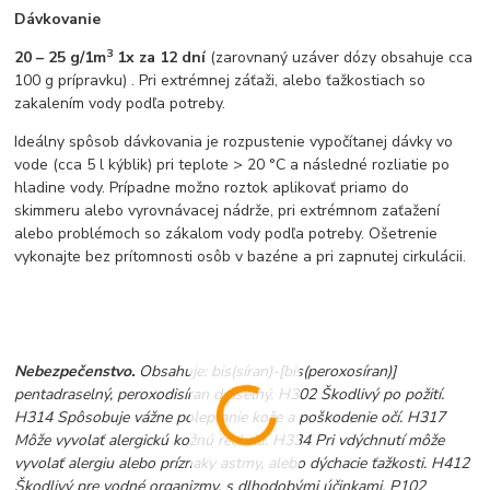
Dávkovanie
3
20 – 25 g/1m
1x za 12 dní
(zarovnaný uzáver dózy obsahuje cca
100 g prípravku) . Pri extrémnej záťaži, alebo ťažkostiach so
zakalením vody podľa potreby.
Ideálny spôsob dávkovania je rozpustenie vypočítanej dávky vo
vode (cca 5 l kýblik) pri teplote > 20 °C a následné rozliatie po
hladine vody. Prípadne možno roztok aplikovať priamo do
skimmeru alebo vyrovnávacej nádrže, pri extrémnom zaťažení
alebo problémoch so zákalom vody podľa potreby. Ošetrenie
vykonajte bez prítomnosti osôb v bazéne a pri zapnutej cirkulácii.
Nebezpečenstvo.
Obsahuje: bis(síran)-[bis(peroxosíran)]
pentadraselný, peroxodisíran draselný. H302 Škodlivý po požití.
H314 Spôsobuje vážne poleptanie kože a poškodenie očí. H317
Môže vyvolať alergickú kožnú reakciu. H334 Pri vdýchnutí môže
vyvolať alergiu alebo príznaky astmy, alebo dýchacie ťažkosti. H412
Škodlivý pre vodné organizmy, s dlhodobými účinkami. P102