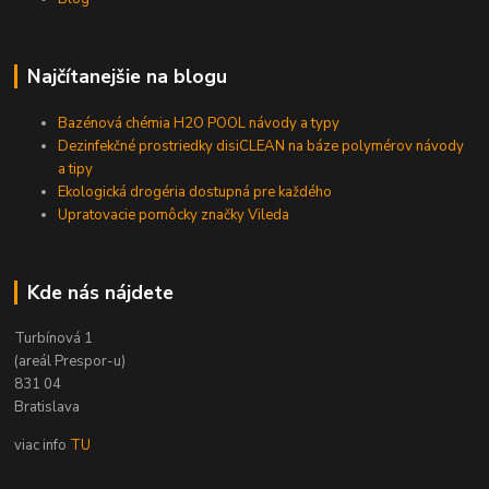
Najčítanejšie na blogu
Bazénová chémia H2O POOL návody a typy
Dezinfekčné prostriedky disiCLEAN na báze polymérov návody
a tipy
Ekologická drogéria dostupná pre každého
Upratovacie pomôcky značky Vileda
Kde nás nájdete
Turbínová 1
(areál Prespor-u)
831 04
Bratislava
viac info
TU