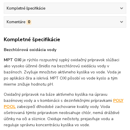
Kompletné špecifikácie
Komentáre
0
Kompletné špecifikácie
Bezchlórová oxidácia vody
MPT OXI
je rýchlo rozpustný sypký oxidačný prípravok slúžiaci
ako vysoko účinné činidlo na bezchlórovú oxidáciu vody v
bazénoch. Zvyšuje množstvo aktívneho kyslíka vo vode. Voda je
po aplikácii číra a iskrivá. MPT OXI pôsobí vo vode kyslo a tým
mierne znižuje hodnotu pH.
Oxidačný prípravok na báze aktívneho kyslíka na úpravu
bazénovej vody a v kombinácii s dezinfekčnými prípravkami
POLY
POOL
zabezpečí dlhodobé zachovanie kvality vody. Voda
ošetrovaná týmto prípravkom neobsahuje chlór, nemá dráždivé
účinky na oči a sliznice. Oxiduje nečistoty, prejasňuje vodu a
reguluje správnu koncentráciu kyslíka vo vode.