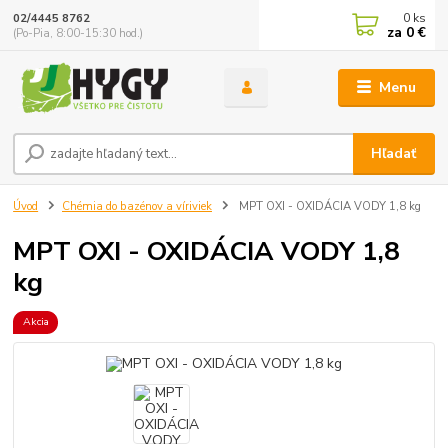
0
ks
02/4445 8762
za
0 €
(Po-Pia, 8:00-15:30 hod.)
Menu
Hľadať
Úvod
Chémia do bazénov a víriviek
MPT OXI - OXIDÁCIA VODY 1,8 kg
MPT OXI - OXIDÁCIA VODY 1,8
kg
Akcia